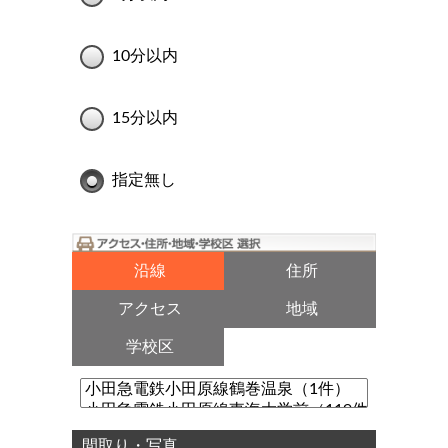
10分以内
15分以内
指定無し
沿線
住所
アクセス
地域
学校区
間取り・写真