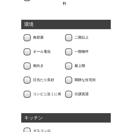
料
環境
角部屋
二階以上
オール電化
一階物件
南向き
最上階
日当たり良好
閑静な住宅街
コンビニ近くに有
分譲賃貸
キッチン
ガスコンロ