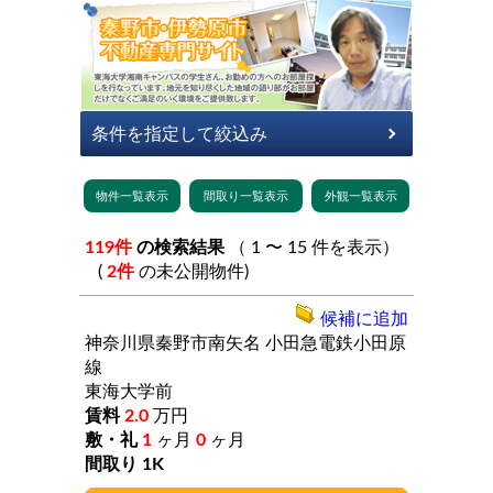
119件
の検索結果
（ 1 〜 15 件を表示）
(
2件
の未公開物件)
候補に追加
神奈川県秦野市南矢名
小田急電鉄小田原
線
東海大学前
2.0
万円
1
ヶ月
0
ヶ月
1K