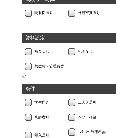
間取図有り
外観写真有り
賃料設定
敷金なし
礼金なし
共益費・管理費含
む
条件
学生向き
二人入居可
高齢者可
ペット相談
ｲﾝﾀｰﾈｯﾄ利用料無
即入居可