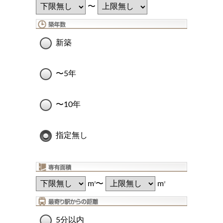
〜
新築
〜5年
〜10年
指定無し
m
〜
m
2
2
5分以内