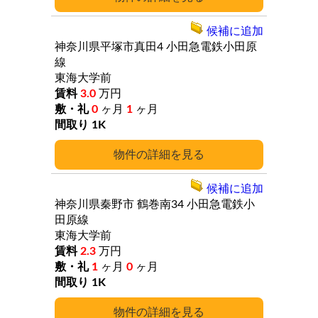
候補に追加
神奈川県平塚市真田4
小田急電鉄小田原
線
東海大学前
3.0
万円
0
ヶ月
1
ヶ月
1K
詳細
候補に追加
神奈川県秦野市
鶴巻南34
小田急電鉄小
田原線
東海大学前
2.3
万円
1
ヶ月
0
ヶ月
1K
詳細