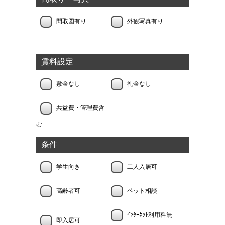
間取図有り
外観写真有り
賃料設定
敷金なし
礼金なし
共益費・管理費含
む
条件
学生向き
二人入居可
高齢者可
ペット相談
ｲﾝﾀｰﾈｯﾄ利用料無
即入居可