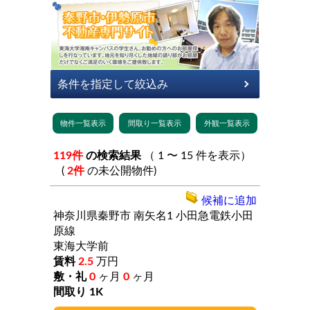
119件
の検索結果
（ 1 〜 15 件を表示）
(
2件
の未公開物件)
候補に追加
神奈川県秦野市
南矢名1
小田急電鉄小田
原線
東海大学前
2.5
万円
0
ヶ月
0
ヶ月
1K