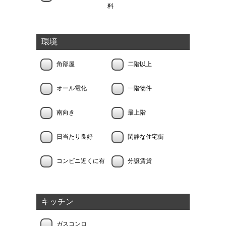
料
環境
角部屋
二階以上
オール電化
一階物件
南向き
最上階
日当たり良好
閑静な住宅街
コンビニ近くに有
分譲賃貸
キッチン
ガスコンロ