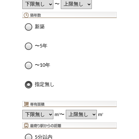
〜
新築
〜5年
〜10年
指定無し
m
〜
m
2
2
5分以内