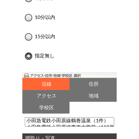
10分以内
15分以内
指定無し
沿線
住所
アクセス
地域
学校区
間取り・写真