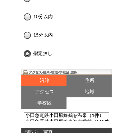
10分以内
15分以内
指定無し
沿線
住所
アクセス
地域
学校区
間取り・写真