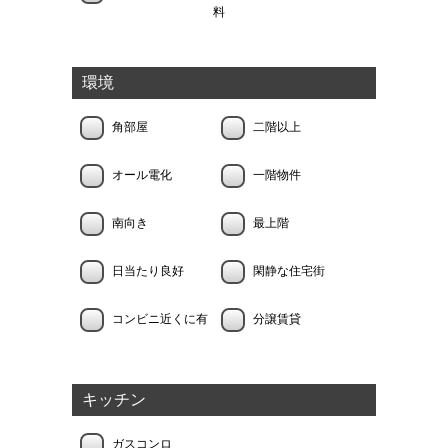
料
環境
角部屋
二階以上
オール電化
一階物件
南向き
最上階
日当たり良好
閑静な住宅街
コンビニ近くに有
分譲賃貸
キッチン
ガスコンロ