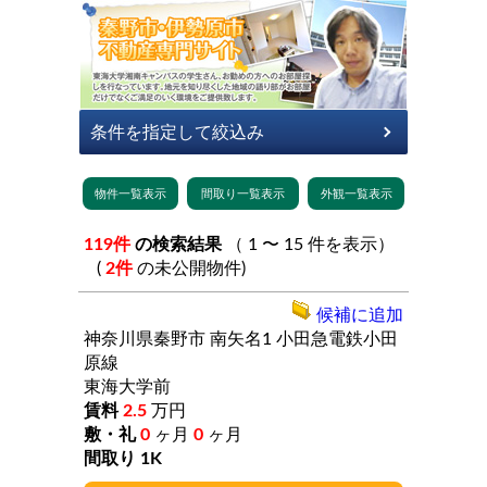
119件
の検索結果
（ 1 〜 15 件を表示）
(
2件
の未公開物件)
候補に追加
神奈川県秦野市
南矢名1
小田急電鉄小田
原線
東海大学前
2.5
万円
0
ヶ月
0
ヶ月
1K