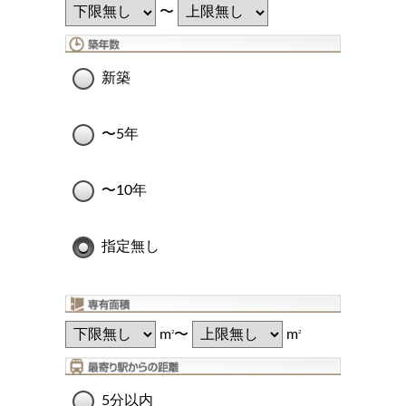
〜
新築
〜5年
〜10年
指定無し
m
〜
m
2
2
5分以内