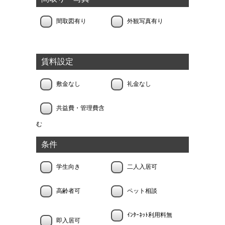
間取図有り
外観写真有り
賃料設定
敷金なし
礼金なし
共益費・管理費含
む
条件
学生向き
二人入居可
高齢者可
ペット相談
ｲﾝﾀｰﾈｯﾄ利用料無
即入居可