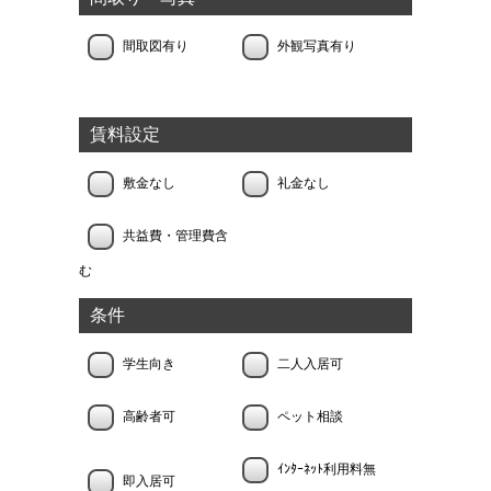
間取図有り
外観写真有り
賃料設定
敷金なし
礼金なし
共益費・管理費含
む
条件
学生向き
二人入居可
高齢者可
ペット相談
ｲﾝﾀｰﾈｯﾄ利用料無
即入居可