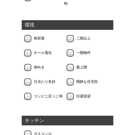
料
環境
角部屋
二階以上
オール電化
一階物件
南向き
最上階
日当たり良好
閑静な住宅街
コンビニ近くに有
分譲賃貸
キッチン
ガスコンロ