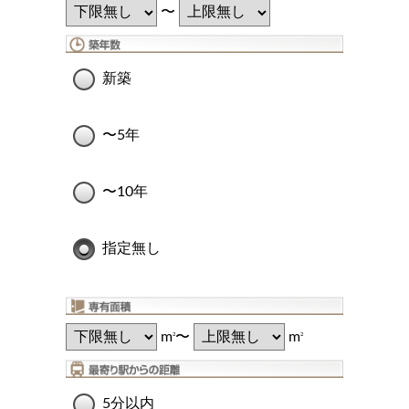
〜
新築
〜5年
〜10年
指定無し
m
〜
m
2
2
5分以内