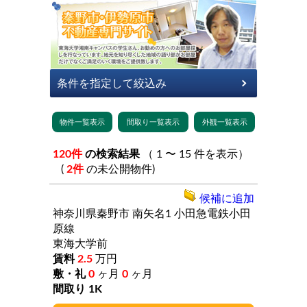
120件
の検索結果
（ 1 〜 15 件を表示）
(
2件
の未公開物件)
候補に追加
神奈川県秦野市
南矢名1
小田急電鉄小田
原線
東海大学前
2.5
万円
0
ヶ月
0
ヶ月
1K