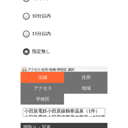
10分以内
15分以内
指定無し
沿線
住所
アクセス
地域
学校区
間取り・写真