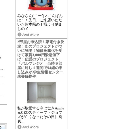
みなさん( ｀ー´)ノこんばん
は！！先日、ご来店いただ
いた熊本県のＩ様より励ま
しのメ...
2部屋お申込済！家電付き決
定！あのプロジェクトがつ
いに登場！物価高騰化を受
けて家賃3,000円緊急値下
学
げ！伝説のプロジェクト
「パルプレジオ」当時９部
屋に対し１週間で54組の申
し込みが.学生情報センター
未登録物件
私が敬愛する今は亡きApple
元CEOスティーブ・ジョブ
ズが亡くなったその日に発
表...