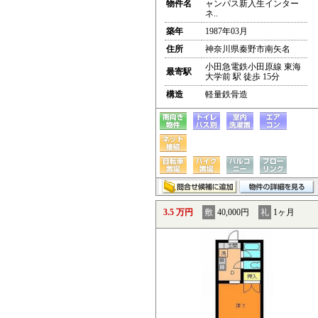
物件名
ャンパス新入生インター
ネ..
築年
1987年03月
住所
神奈川県秦野市南矢名
小田急電鉄小田原線 東海
最寄駅
大学前 駅 徒歩 15分
構造
軽量鉄骨造
3.5 万円
敷
40,000円
礼
1ヶ月