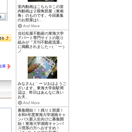
室内動画はこちら※この室
内動画は２階角部屋（東南
角）のものです。今回募集
のお部屋は1...
当社松屋不動産の東海大学
アパート専門サイトの取り
組みが「月刊不動産流通」
に掲載されました～( ｀ー´)
ノ
結果
みなさん( ｀ー´)ﾉおはようご
ざいます。東海大学前駅周
辺は、昨日はあんなに良い
お天...
募集開始！！残り１部屋！
令和8年度東海大学湘南キャ
ンパス新入生向けに募集開
始！東海大学湘南キャンパ
ス理系の方へおすすめ！