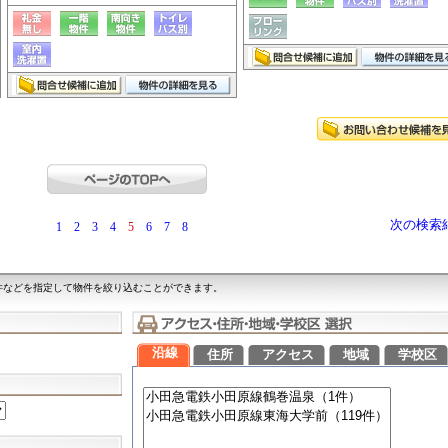
次の検索
1
2
3
4
5
6
7
8
件などを指定して物件を絞り込むことができます。
沿線
住所
アクセス
地域
学校区