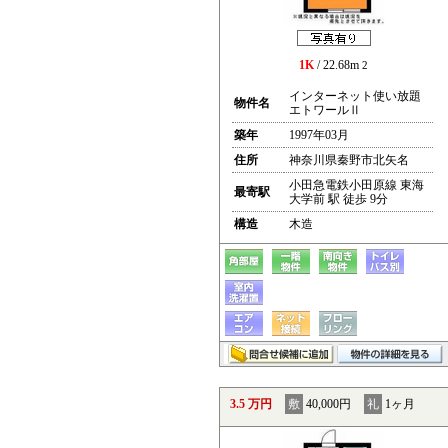
1K
/ 22.68m
2
インターネット使い放題
物件名
エトワールⅡ
築年
1997年03月
住所
神奈川県秦野市北矢名
小田急電鉄小田原線 東海
最寄駅
大学前 駅 徒歩 9分
構造
木造
3.5 万円
敷
40,000円
礼
1ヶ月