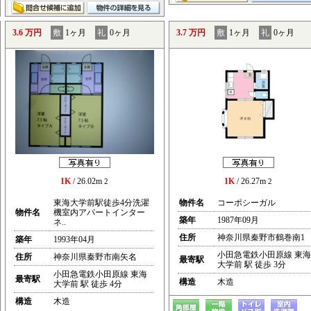
3.6 万円
敷
1ヶ月
礼
0ヶ月
3.7 万円
敷
1ヶ月
礼
0ヶ月
1K
/ 26.02m
1K
/ 26.27m
2
2
東海大学前駅徒歩4分洗濯
物件名
コーポシーガル
物件名
機室内アパートインター
築年
1987年09月
ネ..
住所
神奈川県秦野市鶴巻南1
築年
1993年04月
小田急電鉄小田原線 東海
住所
神奈川県秦野市南矢名
最寄駅
大学前 駅 徒歩 3分
小田急電鉄小田原線 東海
最寄駅
構造
木造
大学前 駅 徒歩 4分
構造
木造