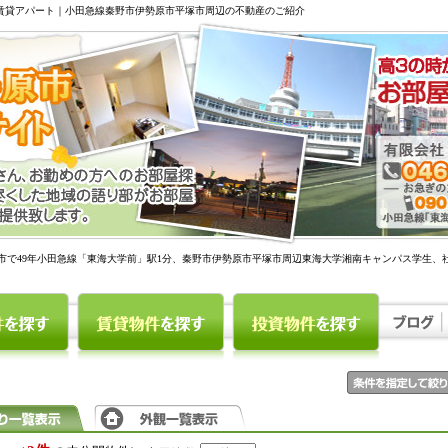
駅賃貸アパート｜小田急線秦野市伊勢原市平塚市周辺の不動産のご紹介
市で49年小田急線「東海大学前」駅1分、秦野市伊勢原市平塚市周辺東海大学湘南キャンパス学生、