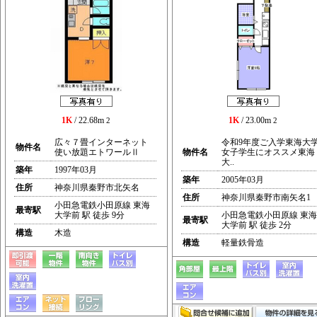
1K
/ 22.68m
1K
/ 23.00m
2
2
広々７畳インターネット
令和9年度ご入学東海大
物件名
使い放題エトワールⅡ
物件名
女子学生にオススメ東海
大..
築年
1997年03月
築年
2005年03月
住所
神奈川県秦野市北矢名
住所
神奈川県秦野市南矢名1
小田急電鉄小田原線 東海
最寄駅
大学前 駅 徒歩 9分
小田急電鉄小田原線 東海
最寄駅
大学前 駅 徒歩 2分
構造
木造
構造
軽量鉄骨造