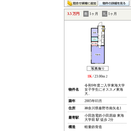
3.5 万円
敷
1ヶ月
礼
1ヶ月
1K
/ 23.00m
2
令和9年度ご入学東海大学
物件名
女子学生にオススメ東海
大..
築年
2005年03月
住所
神奈川県秦野市南矢名1
小田急電鉄小田原線 東海
最寄駅
大学前 駅 徒歩 2分
構造
軽量鉄骨造