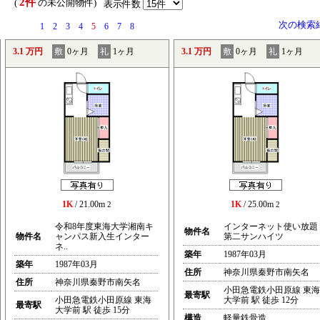
2件
） (
の未公開物件)
表示件数
次の検索
1
2
3
4
5
6
7
8
3.1 万円
敷
0ヶ月
礼
1ヶ月
3.1 万円
敷
0ヶ月
礼
1ヶ月
1K
/ 21.00m
1K
/ 25.00m
2
2
令和8年度東海大学湘南キ
インターネット使い放題
物件名
物件名
ャンパス新入生インター
第二サンハイツ
ネ..
築年
1987年03月
築年
1987年03月
住所
神奈川県秦野市南矢名
住所
神奈川県秦野市南矢名
小田急電鉄小田原線 東海
最寄駅
小田急電鉄小田原線 東海
大学前 駅 徒歩 12分
最寄駅
大学前 駅 徒歩 15分
構造
軽量鉄骨造