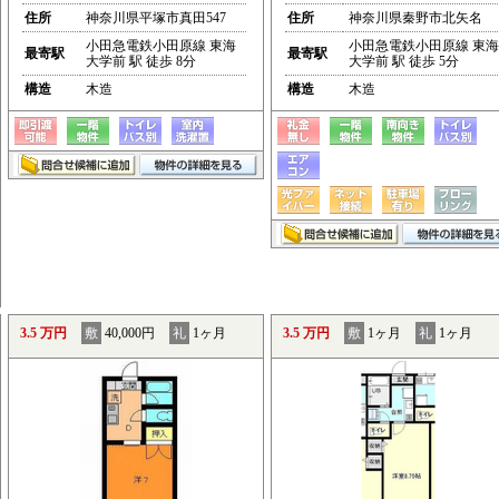
住所
神奈川県平塚市真田547
住所
神奈川県秦野市北矢名
小田急電鉄小田原線 東海
小田急電鉄小田原線 東海
最寄駅
最寄駅
大学前 駅 徒歩 8分
大学前 駅 徒歩 5分
構造
木造
構造
木造
3.5 万円
敷
40,000円
礼
1ヶ月
3.5 万円
敷
1ヶ月
礼
1ヶ月