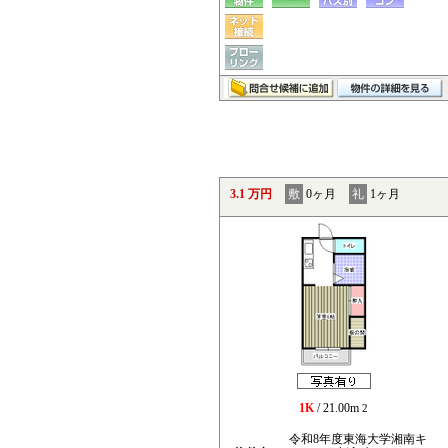
3.1 万円
敷
0ヶ月
礼
1ヶ月
1K
/ 21.00m
2
令和8年度東海大学湘南キ