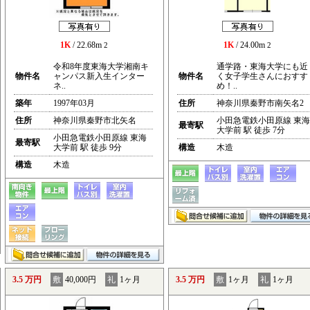
1K
/ 22.68m
1K
/ 24.00m
2
2
令和8年度東海大学湘南キ
通学路・東海大学にも近
物件名
ャンパス新入生インター
物件名
く女子学生さんにおすす
ネ..
め！..
築年
1997年03月
住所
神奈川県秦野市南矢名2
住所
神奈川県秦野市北矢名
小田急電鉄小田原線 東海
最寄駅
大学前 駅 徒歩 7分
小田急電鉄小田原線 東海
最寄駅
大学前 駅 徒歩 9分
構造
木造
構造
木造
3.5 万円
敷
40,000円
礼
1ヶ月
3.5 万円
敷
1ヶ月
礼
1ヶ月