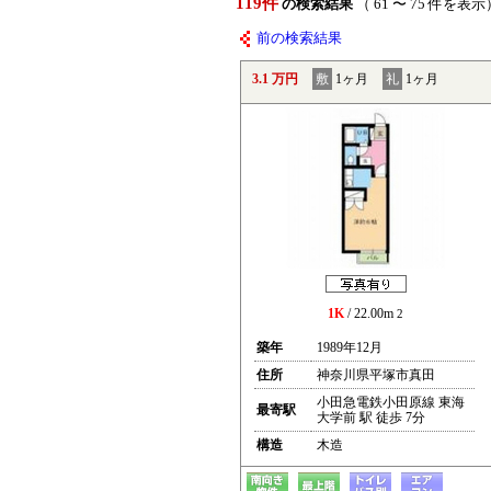
119件
の検索結果
（ 61 〜 75 件を表示
前の検索結果
3.1 万円
敷
1ヶ月
礼
1ヶ月
1K
/ 22.00m
2
築年
1989年12月
住所
神奈川県平塚市真田
小田急電鉄小田原線 東海
最寄駅
大学前 駅 徒歩 7分
構造
木造