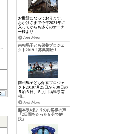
お世話になっております。
おかげさまで今年2021年に
入ってからも多くのオーナ
ー様より...
南相馬子ども保養プロジェ
クト2019！募集開始！
南相馬子ども保養プロジェ
クト20197月25日から30日の
５泊６日、５度目福島県南
相...
熊本県I様よりのお客様の声
「2日間をたった８分で解
決」