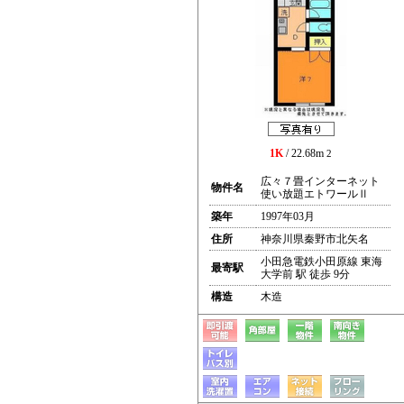
1K
/ 22.68m
2
広々７畳インターネット
物件名
使い放題エトワールⅡ
築年
1997年03月
住所
神奈川県秦野市北矢名
小田急電鉄小田原線 東海
最寄駅
大学前 駅 徒歩 9分
構造
木造