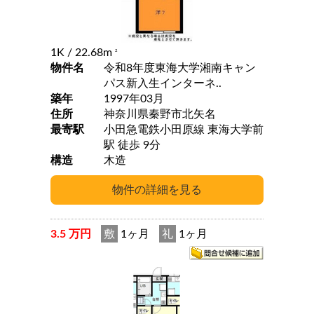
1K
/ 22.68m
2
物件名
令和8年度東海大学湘南キャン
パス新入生インターネ..
築年
1997年03月
住所
神奈川県秦野市北矢名
最寄駅
小田急電鉄小田原線 東海大学前
駅 徒歩 9分
構造
木造
3.5 万円
敷
1ヶ月
礼
1ヶ月