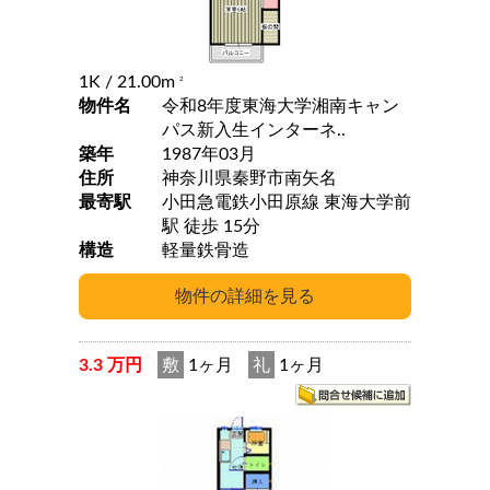
1K
/ 21.00m
2
物件名
令和8年度東海大学湘南キャン
パス新入生インターネ..
築年
1987年03月
住所
神奈川県秦野市南矢名
最寄駅
小田急電鉄小田原線 東海大学前
駅 徒歩 15分
構造
軽量鉄骨造
3.3 万円
敷
1ヶ月
礼
1ヶ月