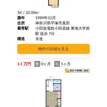
1K
/ 22.00m
2
築年
1989年12月
住所
神奈川県平塚市真田
最寄駅
小田急電鉄小田原線 東海大学前
駅 徒歩 7分
構造
木造
3.1 万円
敷
0ヶ月
礼
1ヶ月