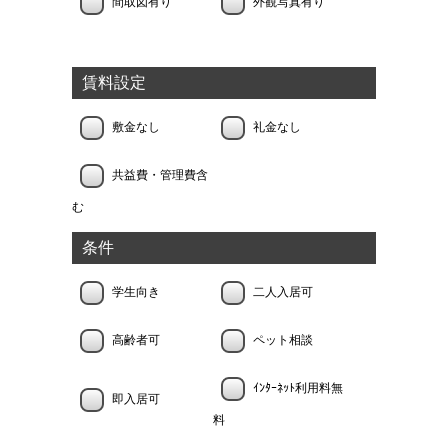
間取図有り
外観写真有り
賃料設定
敷金なし
礼金なし
共益費・管理費含
む
条件
学生向き
二人入居可
高齢者可
ペット相談
ｲﾝﾀｰﾈｯﾄ利用料無
即入居可
料