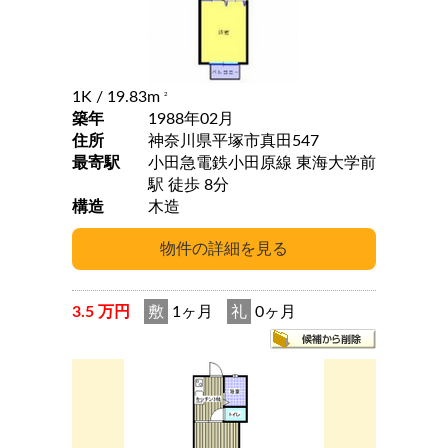
1K
/ 19.83m
2
築年
1988年02月
住所
神奈川県平塚市真田547
最寄駅
小田急電鉄小田原線 東海大学前
駅 徒歩 8分
構造
木造
3.5 万円
敷
1ヶ月
礼
0ヶ月