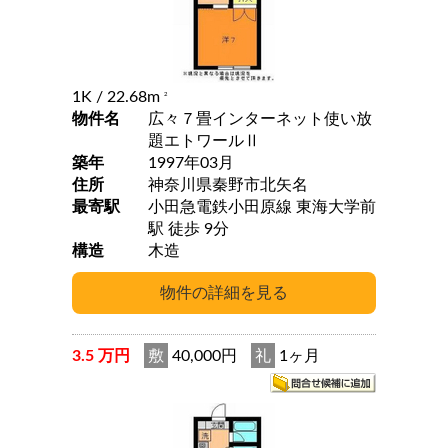
1K
/ 22.68m
2
物件名
広々７畳インターネット使い放
題エトワールⅡ
築年
1997年03月
住所
神奈川県秦野市北矢名
最寄駅
小田急電鉄小田原線 東海大学前
駅 徒歩 9分
構造
木造
3.5 万円
敷
40,000円
礼
1ヶ月