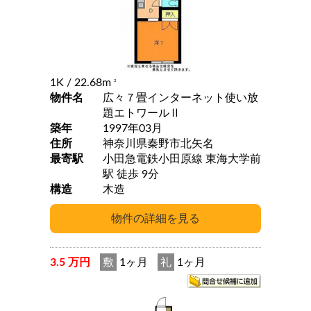
1K
/ 22.68m
2
物件名
広々７畳インターネット使い放
題エトワールⅡ
築年
1997年03月
住所
神奈川県秦野市北矢名
最寄駅
小田急電鉄小田原線 東海大学前
駅 徒歩 9分
構造
木造
3.5 万円
敷
1ヶ月
礼
1ヶ月