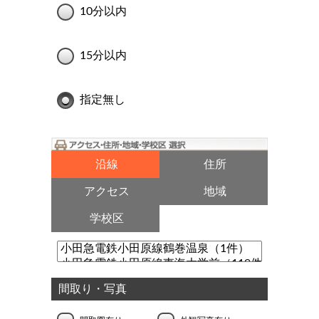
10分以内
15分以内
指定無し
沿線
住所
アクセス
地域
学校区
間取り・写真