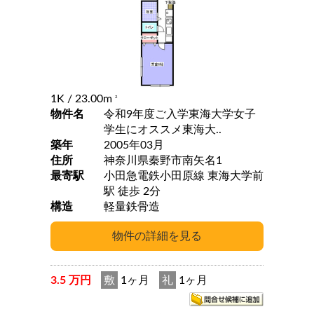
1K
/ 23.00m
2
物件名
令和9年度ご入学東海大学女子
学生にオススメ東海大..
築年
2005年03月
住所
神奈川県秦野市南矢名1
最寄駅
小田急電鉄小田原線 東海大学前
駅 徒歩 2分
構造
軽量鉄骨造
3.5 万円
敷
1ヶ月
礼
1ヶ月