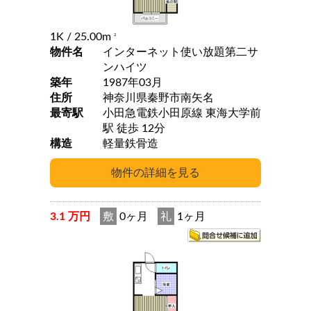
1K
/ 25.00m
2
物件名
インターネット使い放題第二サ
ンハイツ
築年
1987年03月
住所
神奈川県秦野市南矢名
最寄駅
小田急電鉄小田原線 東海大学前
駅 徒歩 12分
構造
軽量鉄骨造
3.1 万円
敷
0ヶ月
礼
1ヶ月