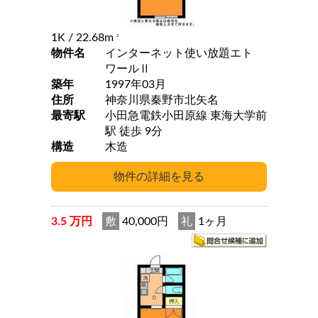
1K
/ 22.68m
2
物件名
インターネット使い放題エト
ワールⅡ
築年
1997年03月
住所
神奈川県秦野市北矢名
最寄駅
小田急電鉄小田原線 東海大学前
駅 徒歩 9分
構造
木造
3.5 万円
敷
40,000円
礼
1ヶ月