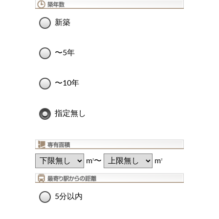
新築
〜5年
〜10年
指定無し
m
〜
m
2
2
5分以内