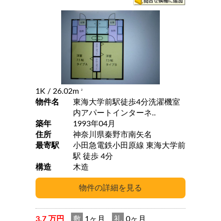
1K
/ 26.02m
2
物件名
東海大学前駅徒歩4分洗濯機室
内アパートインターネ..
築年
1993年04月
住所
神奈川県秦野市南矢名
最寄駅
小田急電鉄小田原線 東海大学前
駅 徒歩 4分
構造
木造
3.7 万円
敷
1ヶ月
礼
0ヶ月