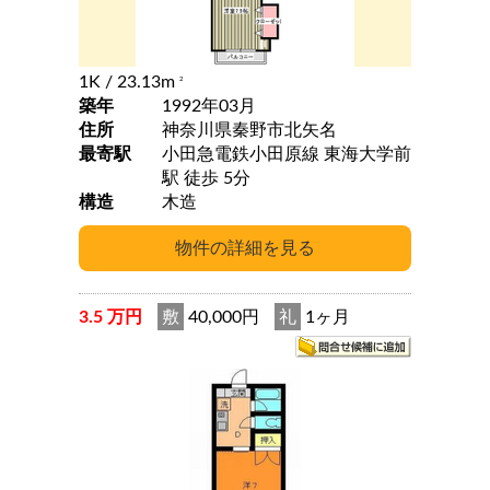
1K
/ 23.13m
2
築年
1992年03月
住所
神奈川県秦野市北矢名
最寄駅
小田急電鉄小田原線 東海大学前
駅 徒歩 5分
構造
木造
3.5 万円
敷
40,000円
礼
1ヶ月