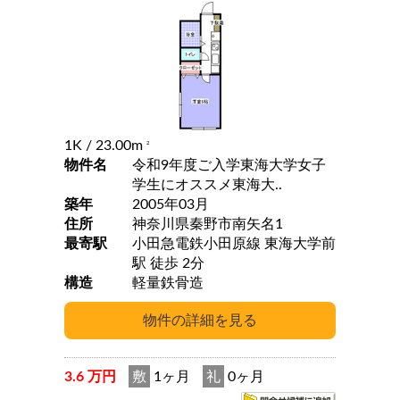
1K
/ 23.00m
2
物件名
令和9年度ご入学東海大学女子
学生にオススメ東海大..
築年
2005年03月
住所
神奈川県秦野市南矢名1
最寄駅
小田急電鉄小田原線 東海大学前
駅 徒歩 2分
構造
軽量鉄骨造
3.6 万円
敷
1ヶ月
礼
0ヶ月