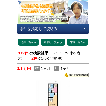
119件
の検索結果
（ 61 〜 75 件を表
示） (
2件
の未公開物件)
3.1 万円
敷
1ヶ月
礼
1ヶ月