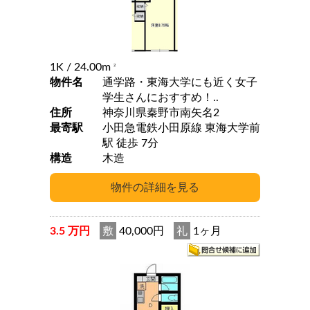
1K
/ 24.00m
2
物件名
通学路・東海大学にも近く女子
学生さんにおすすめ！..
住所
神奈川県秦野市南矢名2
最寄駅
小田急電鉄小田原線 東海大学前
駅 徒歩 7分
構造
木造
3.5 万円
敷
40,000円
礼
1ヶ月