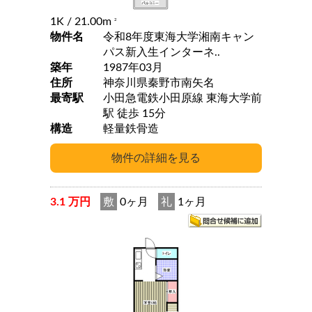
1K
/ 21.00m
2
物件名
令和8年度東海大学湘南キャン
パス新入生インターネ..
築年
1987年03月
住所
神奈川県秦野市南矢名
最寄駅
小田急電鉄小田原線 東海大学前
駅 徒歩 15分
構造
軽量鉄骨造
3.1 万円
敷
0ヶ月
礼
1ヶ月