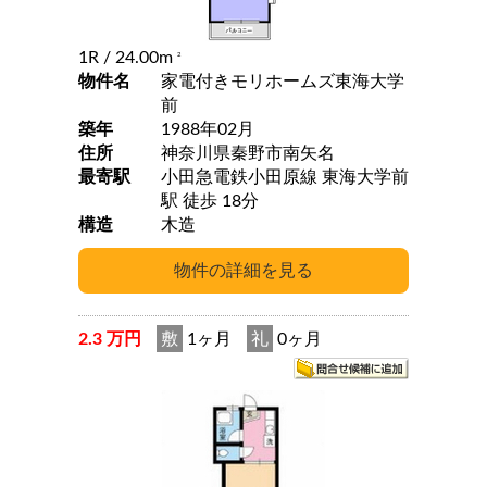
1R
/ 24.00m
2
物件名
家電付きモリホームズ東海大学
前
築年
1988年02月
住所
神奈川県秦野市南矢名
最寄駅
小田急電鉄小田原線 東海大学前
駅 徒歩 18分
構造
木造
2.3 万円
敷
1ヶ月
礼
0ヶ月