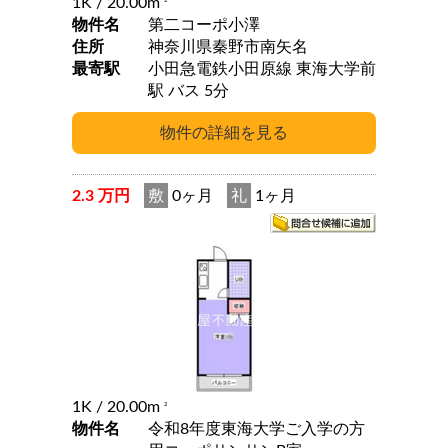
1K
/ 20.00m
2
物件名
第二コーポ小澤
住所
神奈川県秦野市南矢名
最寄駅
小田急電鉄小田原線 東海大学前
駅 バス 5分
2.3 万円
敷
0ヶ月
礼
1ヶ月
1K
/ 20.00m
2
物件名
令和8年度東海大学ご入学の方