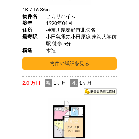
1K
/ 16.36m
2
物件名
ヒカリハイム
築年
1990年04月
住所
神奈川県秦野市北矢名
最寄駅
小田急電鉄小田原線 東海大学前
駅 徒歩 6分
構造
木造
2.0 万円
敷
1ヶ月
礼
1ヶ月