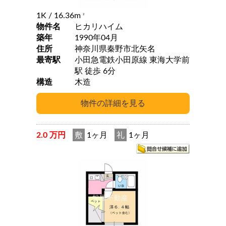
1K
/ 16.36m
2
物件名
ヒカリハイム
築年
1990年04月
住所
神奈川県秦野市北矢名
最寄駅
小田急電鉄小田原線 東海大学前
駅 徒歩 6分
構造
木造
2.0 万円
敷
1ヶ月
礼
1ヶ月