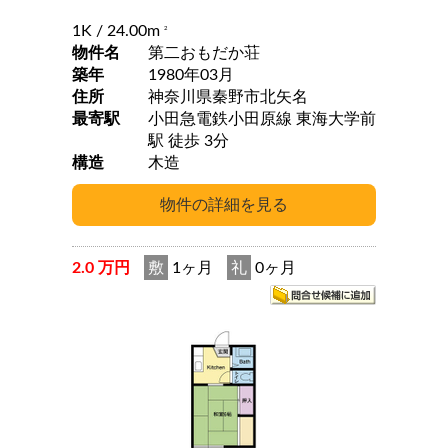
1K
/ 24.00m
2
物件名
第二おもだか荘
築年
1980年03月
住所
神奈川県秦野市北矢名
最寄駅
小田急電鉄小田原線 東海大学前
駅 徒歩 3分
構造
木造
2.0 万円
敷
1ヶ月
礼
0ヶ月