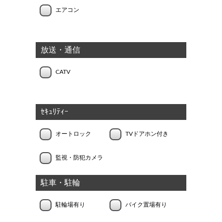
エアコン
放送・通信
CATV
ｾｷｭﾘﾃｨｰ
オートロック
TVドアホン付き
監視・防犯カメラ
駐車・駐輪
駐輪場有り
バイク置場有り