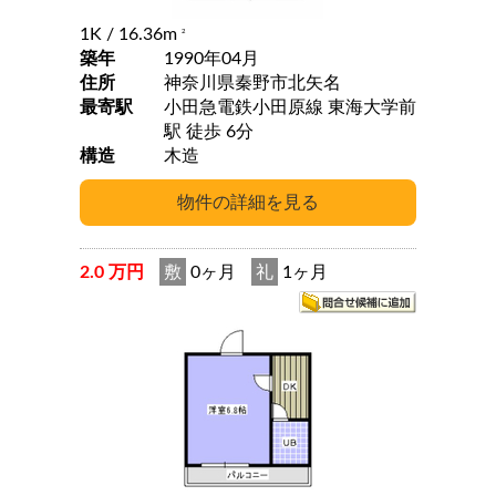
1K
/ 16.36m
2
築年
1990年04月
住所
神奈川県秦野市北矢名
最寄駅
小田急電鉄小田原線 東海大学前
駅 徒歩 6分
構造
木造
2.0 万円
敷
0ヶ月
礼
1ヶ月