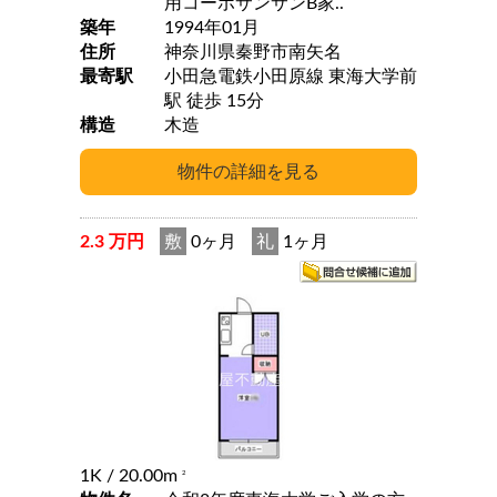
用コーポサンサンB家..
築年
1994年01月
住所
神奈川県秦野市南矢名
最寄駅
小田急電鉄小田原線 東海大学前
駅 徒歩 15分
構造
木造
2.3 万円
敷
0ヶ月
礼
1ヶ月
1K
/ 20.00m
2