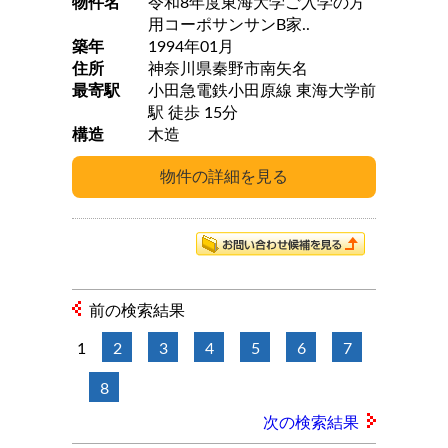
物件名
令和8年度東海大学ご入学の方
用コーポサンサンB家..
築年
1994年01月
住所
神奈川県秦野市南矢名
最寄駅
小田急電鉄小田原線 東海大学前
駅 徒歩 15分
構造
木造
前の検索結果
1
2
3
4
5
6
7
8
次の検索結果