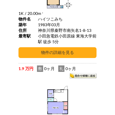
1K
/ 20.00m
2
物件名
ハイツこみち
築年
1983年03月
住所
神奈川県秦野市南矢名1-8-13
最寄駅
小田急電鉄小田原線 東海大学前
駅 徒歩 5分
1.9 万円
敷
0ヶ月
礼
0ヶ月