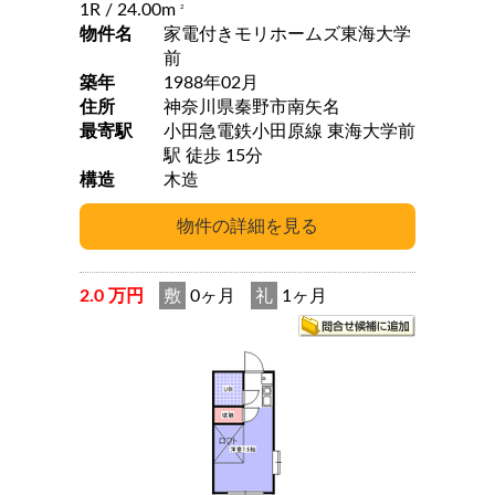
1R
/ 24.00m
2
物件名
家電付きモリホームズ東海大学
前
築年
1988年02月
住所
神奈川県秦野市南矢名
最寄駅
小田急電鉄小田原線 東海大学前
駅 徒歩 15分
構造
木造
2.0 万円
敷
0ヶ月
礼
1ヶ月