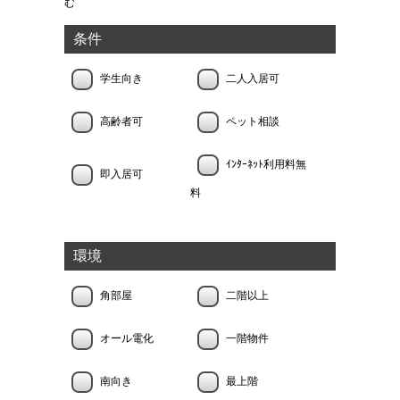
む
条件
学生向き
二人入居可
高齢者可
ペット相談
ｲﾝﾀｰﾈｯﾄ利用料無
即入居可
料
環境
角部屋
二階以上
オール電化
一階物件
南向き
最上階