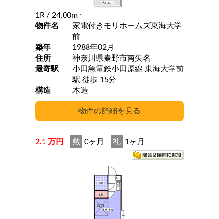
1R
/ 24.00m
2
物件名
家電付きモリホームズ東海大学
前
築年
1988年02月
住所
神奈川県秦野市南矢名
最寄駅
小田急電鉄小田原線 東海大学前
駅 徒歩 15分
構造
木造
2.1 万円
敷
0ヶ月
礼
1ヶ月