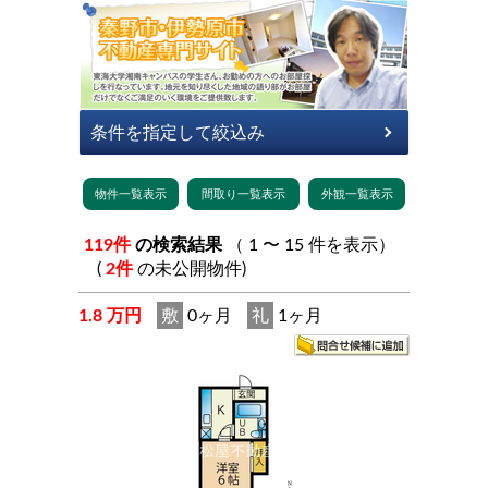
119件
の検索結果
（ 1 〜 15 件を表示）
(
2件
の未公開物件)
1.8 万円
敷
0ヶ月
礼
1ヶ月