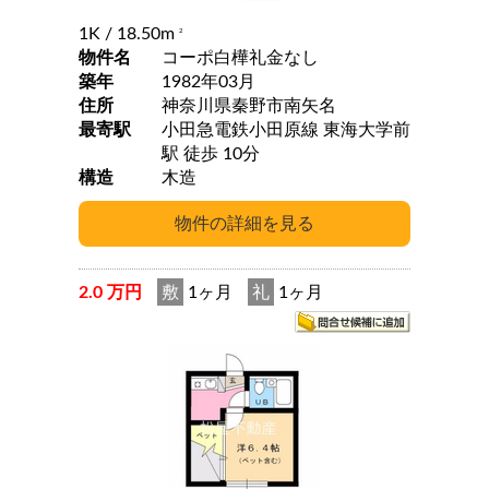
1K
/ 18.50m
2
物件名
コーポ白樺礼金なし
築年
1982年03月
住所
神奈川県秦野市南矢名
最寄駅
小田急電鉄小田原線 東海大学前
駅 徒歩 10分
構造
木造
2.0 万円
敷
1ヶ月
礼
1ヶ月