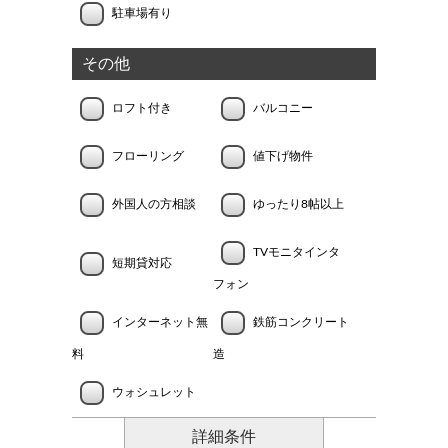
駐車場有り
その他
ロフト付き
バルコニー
フローリング
値下げ物件
外国人の方相談
ゆったり8帖以上
TVモニタインタ
短期貸対応
フォン
インターネット無
鉄筋コンクリート
料
造
ウォシュレット