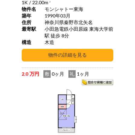
1K
/ 22.00m
2
物件名
モンシャトー東海
築年
1990年03月
住所
神奈川県秦野市北矢名
最寄駅
小田急電鉄小田原線 東海大学前
駅 徒歩 8分
構造
木造
2.0 万円
敷
0ヶ月
礼
1ヶ月