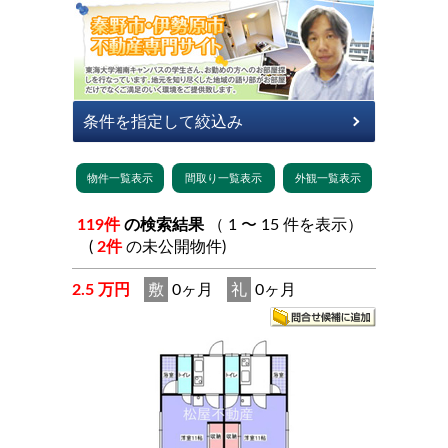
119件
の検索結果
（ 1 〜 15 件を表示）
(
2件
の未公開物件)
2.5 万円
敷
0ヶ月
礼
0ヶ月