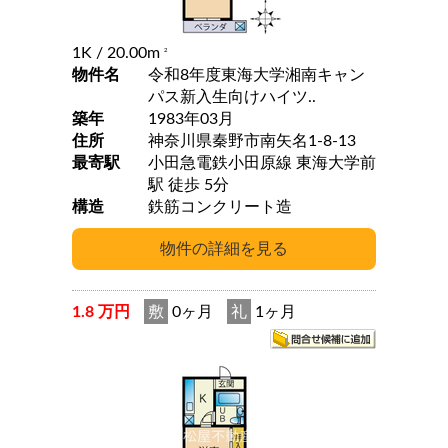
1K
/ 20.00m
2
物件名
令和8年度東海大学湘南キャン
パス新入生向けハイツ..
築年
1983年03月
住所
神奈川県秦野市南矢名1-8-13
最寄駅
小田急電鉄小田原線 東海大学前
駅 徒歩 5分
構造
鉄筋コンクリート造
1.8 万円
敷
0ヶ月
礼
1ヶ月