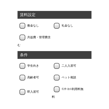
賃料設定
敷金なし
礼金なし
共益費・管理費含
む
条件
学生向き
二人入居可
高齢者可
ペット相談
ｲﾝﾀｰﾈｯﾄ利用料無
即入居可
料