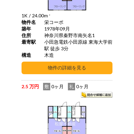
1K
/ 24.00m
2
物件名
栄コーポ
築年
1978年09月
住所
神奈川県秦野市南矢名1
最寄駅
小田急電鉄小田原線 東海大学前
駅 徒歩 3分
構造
木造
2.5 万円
敷
0ヶ月
礼
0ヶ月