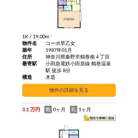
1K
/ 19.00m
2
物件名
コーポ早乙女
築年
1987年01月
住所
神奈川県秦野市鶴巻南４丁目
最寄駅
小田急電鉄小田原線 鶴巻温泉
駅 徒歩 8分
構造
木造
3.1 万円
敷
0ヶ月
礼
1ヶ月