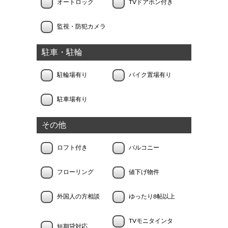
オートロック
TVドアホン付き
監視・防犯カメラ
駐車・駐輪
駐輪場有り
バイク置場有り
駐車場有り
その他
ロフト付き
バルコニー
フローリング
値下げ物件
外国人の方相談
ゆったり8帖以上
TVモニタインタ
短期貸対応