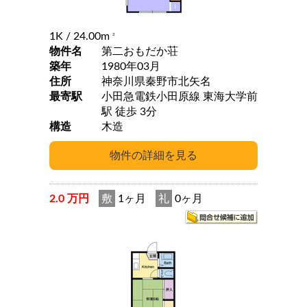
1K
/ 24.00m
2
物件名
第二おもだか荘
築年
1980年03月
住所
神奈川県秦野市北矢名
最寄駅
小田急電鉄小田原線 東海大学前
駅 徒歩 3分
構造
木造
2.0 万円
敷
1ヶ月
礼
0ヶ月