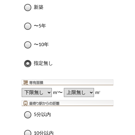
新築
〜5年
〜10年
指定無し
m
〜
m
2
2
5分以内
10分以内