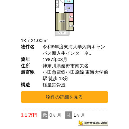
1K
/ 21.00m
2
物件名
令和8年度東海大学湘南キャン
パス新入生インターネ..
築年
1987年03月
住所
神奈川県秦野市南矢名
最寄駅
小田急電鉄小田原線 東海大学前
駅 徒歩 13分
構造
軽量鉄骨造
3.1 万円
敷
0ヶ月
礼
1ヶ月