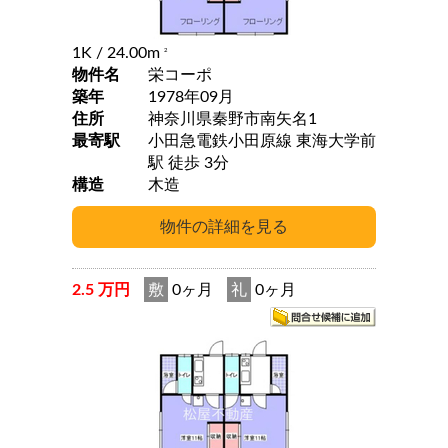
1K
/ 24.00m
2
物件名
栄コーポ
築年
1978年09月
住所
神奈川県秦野市南矢名1
最寄駅
小田急電鉄小田原線 東海大学前
駅 徒歩 3分
構造
木造
2.5 万円
敷
0ヶ月
礼
0ヶ月