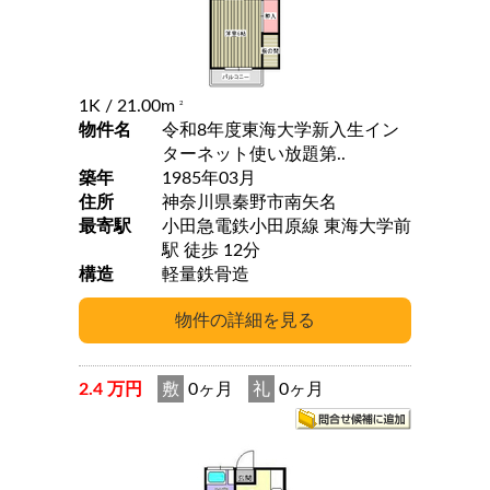
1K
/ 21.00m
2
物件名
令和8年度東海大学新入生イン
ターネット使い放題第..
築年
1985年03月
住所
神奈川県秦野市南矢名
最寄駅
小田急電鉄小田原線 東海大学前
駅 徒歩 12分
構造
軽量鉄骨造
2.4 万円
敷
0ヶ月
礼
0ヶ月