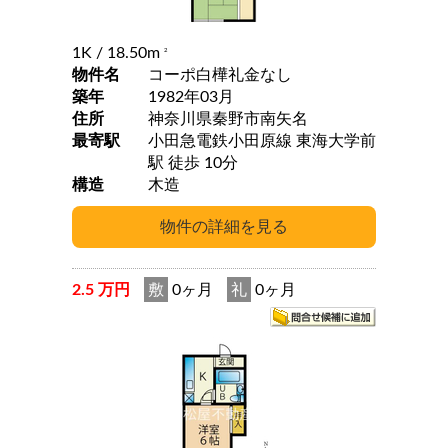
1K
/ 18.50m
2
物件名
コーポ白樺礼金なし
築年
1982年03月
住所
神奈川県秦野市南矢名
最寄駅
小田急電鉄小田原線 東海大学前
駅 徒歩 10分
構造
木造
2.5 万円
敷
0ヶ月
礼
0ヶ月