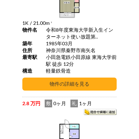
1K
/ 21.00m
2
物件名
令和8年度東海大学新入生イン
ターネット使い放題第..
築年
1985年03月
住所
神奈川県秦野市南矢名
最寄駅
小田急電鉄小田原線 東海大学前
駅 徒歩 12分
構造
軽量鉄骨造
2.8 万円
敷
0ヶ月
礼
1ヶ月