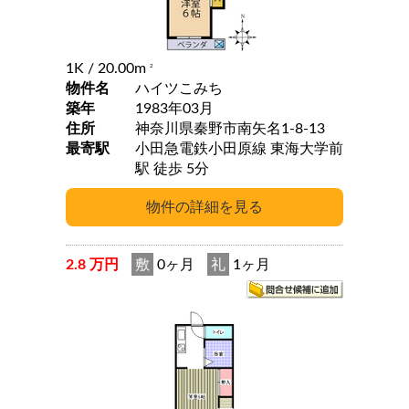
1K
/ 20.00m
2
物件名
ハイツこみち
築年
1983年03月
住所
神奈川県秦野市南矢名1-8-13
最寄駅
小田急電鉄小田原線 東海大学前
駅 徒歩 5分
2.8 万円
敷
0ヶ月
礼
1ヶ月