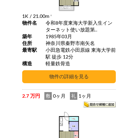
1K
/ 21.00m
2
物件名
令和8年度東海大学新入生イン
ターネット使い放題第..
築年
1985年03月
住所
神奈川県秦野市南矢名
最寄駅
小田急電鉄小田原線 東海大学前
駅 徒歩 12分
構造
軽量鉄骨造
2.7 万円
敷
0ヶ月
礼
1ヶ月