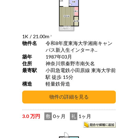
1K
/ 21.00m
2
物件名
令和8年度東海大学湘南キャン
パス新入生インターネ..
築年
1987年03月
住所
神奈川県秦野市南矢名
最寄駅
小田急電鉄小田原線 東海大学前
駅 徒歩 15分
構造
軽量鉄骨造
3.0 万円
敷
0ヶ月
礼
1ヶ月