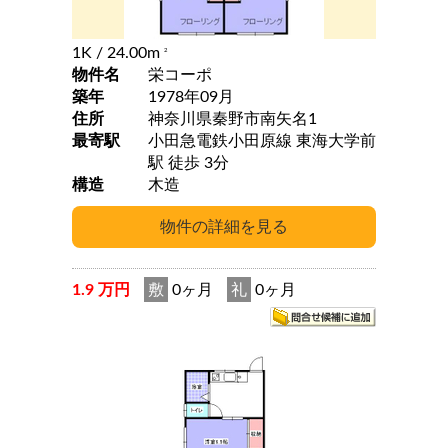
1K
/ 24.00m
2
物件名
栄コーポ
築年
1978年09月
住所
神奈川県秦野市南矢名1
最寄駅
小田急電鉄小田原線 東海大学前
駅 徒歩 3分
構造
木造
1.9 万円
敷
0ヶ月
礼
0ヶ月