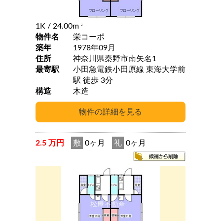
1K
/ 24.00m
2
物件名
栄コーポ
築年
1978年09月
住所
神奈川県秦野市南矢名1
最寄駅
小田急電鉄小田原線 東海大学前
駅 徒歩 3分
構造
木造
2.5 万円
敷
0ヶ月
礼
0ヶ月