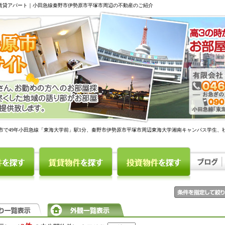
駅賃貸アパート｜小田急線秦野市伊勢原市平塚市周辺の不動産のご紹介
市で49年小田急線「東海大学前」駅1分、秦野市伊勢原市平塚市周辺東海大学湘南キャンパス学生、