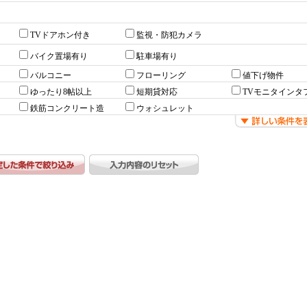
TVドアホン付き
監視・防犯カメラ
バイク置場有り
駐車場有り
バルコニー
フローリング
値下げ物件
ゆったり8帖以上
短期貸対応
TVモニタインタ
鉄筋コンクリート造
ウォシュレット