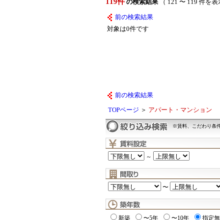
119件
の検索結果
（ 121 〜 119 件を
前の検索結果
対象は0件です
前の検索結果
TOPページ
＞
アパート・マンション
※賃料、こだわり条
～
〜
新築
〜5年
〜10年
指定無