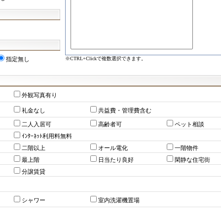
※CTRL+Clickで複数選択できます。
指定無し
外観写真有り
礼金なし
共益費・管理費含む
二人入居可
高齢者可
ペット相談
ｲﾝﾀｰﾈｯﾄ利用料無料
二階以上
オール電化
一階物件
最上階
日当たり良好
閑静な住宅街
分譲賃貸
シャワー
室内洗濯機置場