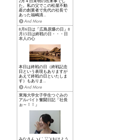
2月４日未明の出来事でし
た。私の父でこの松屋不動
産の創業者で先代の社長で
あった福嶋清...
8月6日は「広島原爆の日」8
月15日は終戦の日・・・日
本人の心
本日は終戦の日（終戦記念
日という表現もありますが
あえて終戦の日といたしま
す）もありま...
東海大学女子学生つぐみの
アルバイト奮闘日記「社長
ぉ～！！」
みなさんヽ(｀▽´)/おはよう