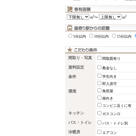
2
2
m
〜
m
5分以内
10分以内
15分以内
間取り・写真
間取図有り
賃料設定
敷金なし
条件
学生向き
即入居可
環境
角部屋
南向き
コンビニ近くに有
キッチン
ガスコンロ
バス・トイレ
バス・トイレ別
冷暖房
エアコン