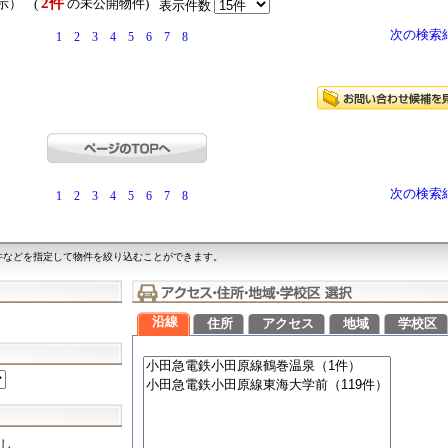
2件
表示） (
の未公開物件)
表示件数
次の検索
1
2
3
4
5
6
7
8
次の検索
1
2
3
4
5
6
7
8
件などを指定して物件を絞り込むことができます。
沿線
住所
アクセス
地域
学校区
し