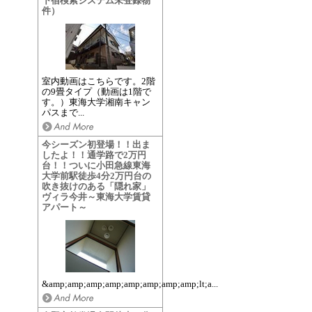
下宿検索システム未登録物
件）
室内動画はこちらです。2階
の9畳タイプ（動画は1階で
す。）東海大学湘南キャン
パスまで...
今シーズン初登場！！出ま
したよ！！通学路で2万円
台！！ついに小田急線東海
大学前駅徒歩4分2万円台の
吹き抜けのある「隠れ家」
ヴィラ今井～東海大学賃貸
アパート～
&amp;amp;amp;amp;amp;amp;amp;amp;lt;a...