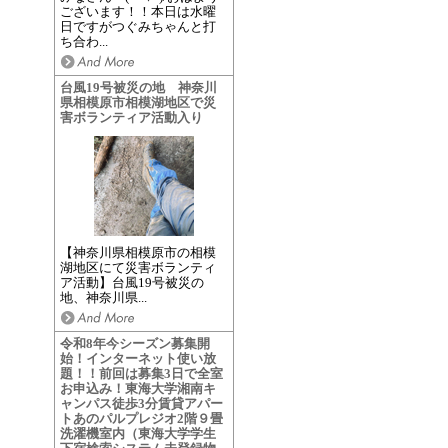
ございます！！本日は水曜
日ですがつぐみちゃんと打
ち合わ...
台風19号被災の地 神奈川
県相模原市相模湖地区で災
害ボランティア活動入り
【神奈川県相模原市の相模
湖地区にて災害ボランティ
ア活動】台風19号被災の
地、神奈川県...
令和8年今シーズン募集開
始！インターネット使い放
題！！前回は募集3日で全室
お申込み！東海大学湘南キ
ャンパス徒歩3分賃貸アパー
トあのパルプレジオ2階９畳
洗濯機室内（東海大学学生