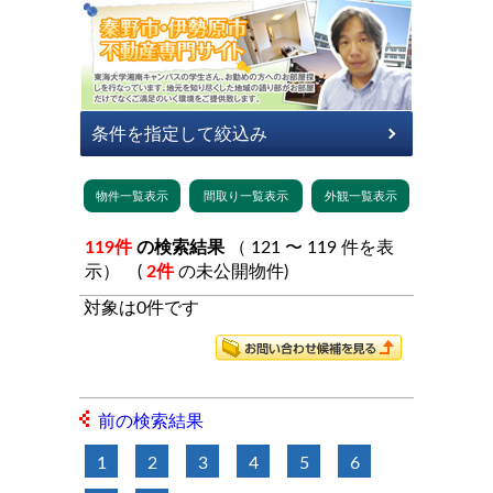
119件
の検索結果
（ 121 〜 119 件を表
示） (
2件
の未公開物件)
対象は0件です
前の検索結果
1
2
3
4
5
6