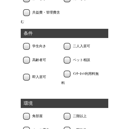
共益費・管理費含
む
条件
学生向き
二人入居可
高齢者可
ペット相談
ｲﾝﾀｰﾈｯﾄ利用料無
即入居可
料
環境
角部屋
二階以上