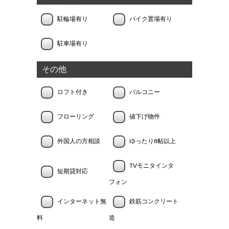
駐輪場有り
バイク置場有り
駐車場有り
その他
ロフト付き
バルコニー
フローリング
値下げ物件
外国人の方相談
ゆったり8帖以上
TVモニタインタ
短期貸対応
フォン
インターネット無
鉄筋コンクリート
料
造