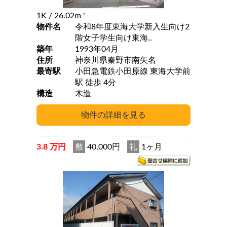
1K
/ 26.02m
2
物件名
令和8年度東海大学新入生向け2
階女子学生向け東海..
築年
1993年04月
住所
神奈川県秦野市南矢名
最寄駅
小田急電鉄小田原線 東海大学前
駅 徒歩 4分
構造
木造
3.8 万円
敷
40,000円
礼
1ヶ月