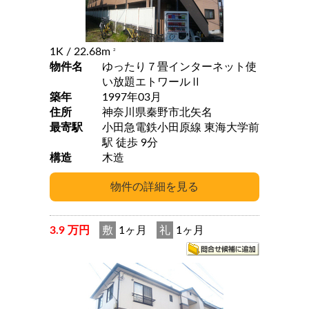
1K
/ 22.68m
2
物件名
ゆったり７畳インターネット使
い放題エトワールⅡ
築年
1997年03月
住所
神奈川県秦野市北矢名
最寄駅
小田急電鉄小田原線 東海大学前
駅 徒歩 9分
構造
木造
3.9 万円
敷
1ヶ月
礼
1ヶ月