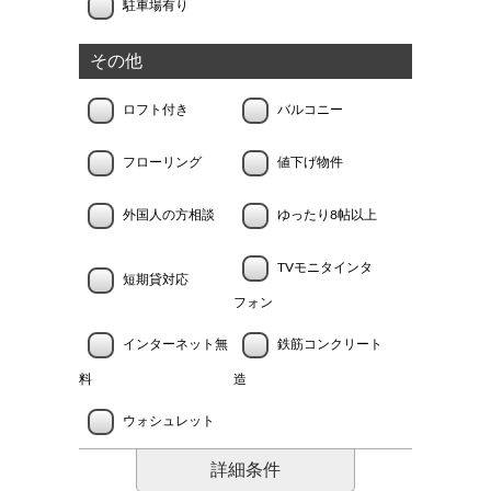
駐車場有り
その他
ロフト付き
バルコニー
フローリング
値下げ物件
外国人の方相談
ゆったり8帖以上
TVモニタインタ
短期貸対応
フォン
インターネット無
鉄筋コンクリート
料
造
ウォシュレット