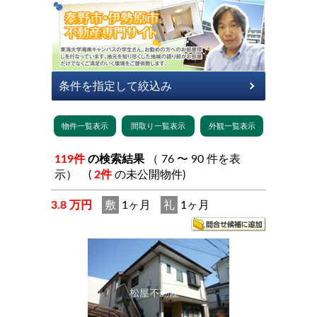
119件
の検索結果
（ 76 〜 90 件を表
示） (
2件
の未公開物件)
3.8 万円
敷
1ヶ月
礼
1ヶ月