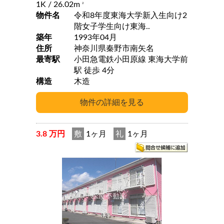
1K
/ 26.02m
2
物件名
令和8年度東海大学新入生向け2
階女子学生向け東海..
築年
1993年04月
住所
神奈川県秦野市南矢名
最寄駅
小田急電鉄小田原線 東海大学前
駅 徒歩 4分
構造
木造
3.8 万円
敷
1ヶ月
礼
1ヶ月