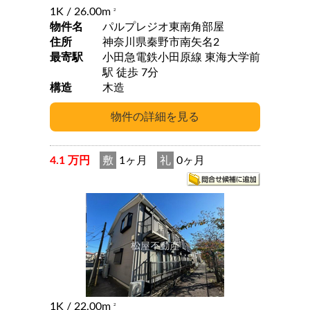
1K
/ 26.00m
2
物件名
パルプレジオ東南角部屋
住所
神奈川県秦野市南矢名2
最寄駅
小田急電鉄小田原線 東海大学前
駅 徒歩 7分
構造
木造
4.1 万円
敷
1ヶ月
礼
0ヶ月
1K
/ 22.00m
2