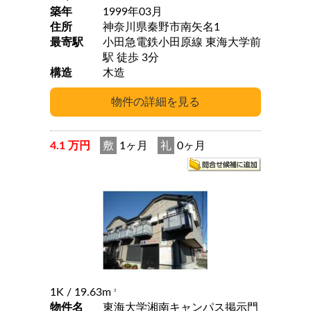
築年
1999年03月
住所
神奈川県秦野市南矢名1
最寄駅
小田急電鉄小田原線 東海大学前
駅 徒歩 3分
構造
木造
4.1 万円
敷
1ヶ月
礼
0ヶ月
1K
/ 19.63m
2
物件名
東海大学湘南キャンパス掲示門