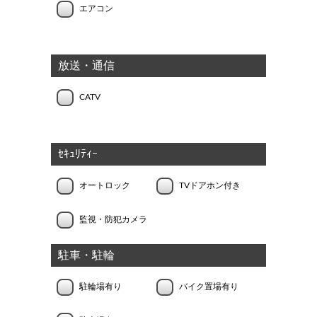
エアコン
放送・通信
CATV
ｾｷｭﾘﾃｨｰ
オートロック
TVドアホン付き
監視・防犯カメラ
駐車・駐輪
駐輪場有り
バイク置場有り