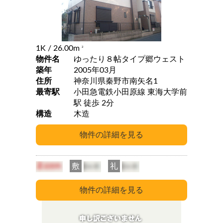
1K
/ 26.00m
2
物件名
ゆったり８帖タイプ郷ウェスト
築年
2005年03月
住所
神奈川県秦野市南矢名1
最寄駅
小田急電鉄小田原線 東海大学前
駅 徒歩 2分
構造
木造
敷
礼