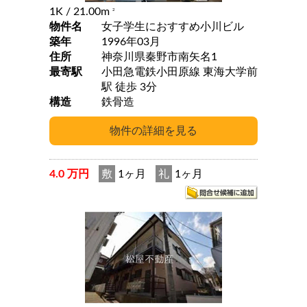
1K
/ 21.00m
2
物件名
女子学生におすすめ小川ビル
築年
1996年03月
住所
神奈川県秦野市南矢名1
最寄駅
小田急電鉄小田原線 東海大学前
駅 徒歩 3分
構造
鉄骨造
4.0 万円
敷
1ヶ月
礼
1ヶ月