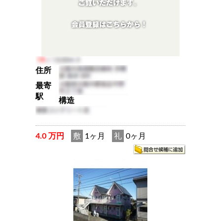
住所
最寄
駅
構造
4.0 万円
敷
1ヶ月
礼
0ヶ月