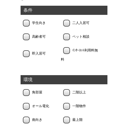
条件
学生向き
二人入居可
高齢者可
ペット相談
ｲﾝﾀｰﾈｯﾄ利用料無
即入居可
料
環境
角部屋
二階以上
オール電化
一階物件
南向き
最上階