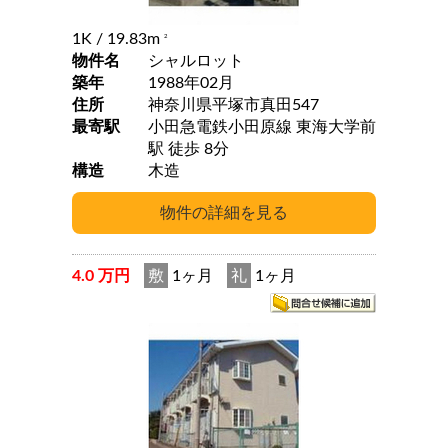
1K
/ 19.83m
2
物件名
シャルロット
築年
1988年02月
住所
神奈川県平塚市真田547
最寄駅
小田急電鉄小田原線 東海大学前
駅 徒歩 8分
構造
木造
4.0 万円
敷
1ヶ月
礼
1ヶ月