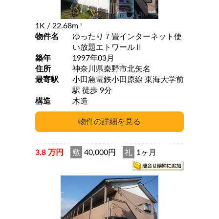
1K
/ 22.68m
2
物件名
ゆったり７畳インターネット使
い放題エトワールⅡ
築年
1997年03月
住所
神奈川県秦野市北矢名
最寄駅
小田急電鉄小田原線 東海大学前
駅 徒歩 9分
構造
木造
3.8 万円
敷
40,000円
礼
1ヶ月