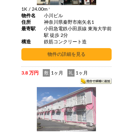
1K
/ 24.00m
2
物件名
小川ビル
住所
神奈川県秦野市南矢名1
最寄駅
小田急電鉄小田原線 東海大学前
駅 徒歩 2分
構造
鉄筋コンクリート造
3.8 万円
敷
1ヶ月
礼
1ヶ月