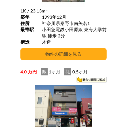
1K
/ 23.13m
2
築年
1993年12月
住所
神奈川県秦野市南矢名1
最寄駅
小田急電鉄小田原線 東海大学前
駅 徒歩 2分
構造
木造
4.0 万円
敷
1ヶ月
礼
0.5ヶ月