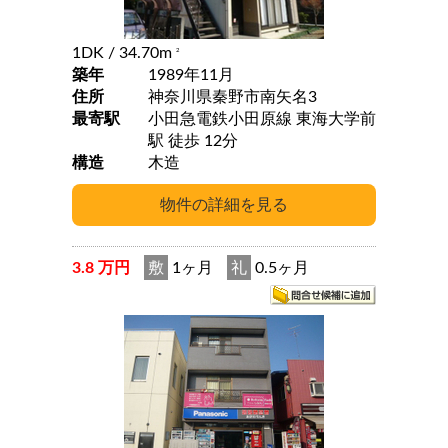
1DK
/ 34.70m
2
築年
1989年11月
住所
神奈川県秦野市南矢名3
最寄駅
小田急電鉄小田原線 東海大学前
駅 徒歩 12分
構造
木造
3.8 万円
敷
1ヶ月
礼
0.5ヶ月