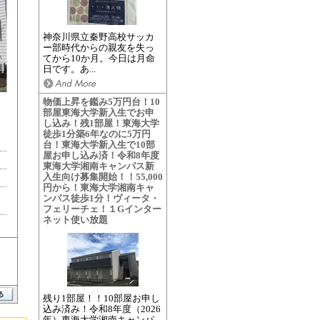
神奈川県立秦野高校サッカ
ー部時代からの親友を失っ
てから10か月。今日は月命
日です。あ...
物価上昇を鑑み5万円台！10
部屋東海大学新入生でお申
し込み！残1部屋！東海大学
徒歩1分築6年なのに5万円
台！東海大学新入生で10部
屋お申し込み済！令和8年度
東海大学湘南キャンパス新
入生向け募集開始！！55,000
円から！東海大学湘南キャ
ンパス徒歩1分！ヴィータ・
フェリーチェ！１Gインター
ネット使い放題
残り1部屋！！10部屋お申し
込み済み！令和8年度（2026
年）東海大学湘南キャンパ