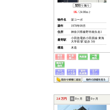
1K
/ 24.00m
2
物件名
栄コーポ
築年
1978年09月
住所
神奈川県秦野市南矢名1
小田急電鉄小田原線 東海
最寄駅
大学前 駅 徒歩 3分
構造
木造
2.6 万円
敷
0ヶ月
礼
0ヶ月