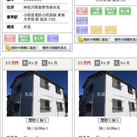
住所
神奈川県秦野市南矢名
小田急電鉄小田原線 東海
最寄駅
大学前 駅 徒歩 15分
構造
木造
2.5 万円
敷
0ヶ月
礼
0ヶ月
2.5 万円
敷
0ヶ月
礼
0ヶ月
1K
/ 24.00m
1K
/ 24.00m
2
2