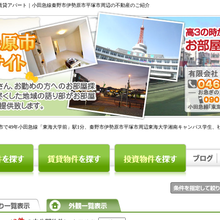
駅賃貸アパート｜小田急線秦野市伊勢原市平塚市周辺の不動産のご紹介
市で49年小田急線「東海大学前」駅1分、秦野市伊勢原市平塚市周辺東海大学湘南キャンパス学生、