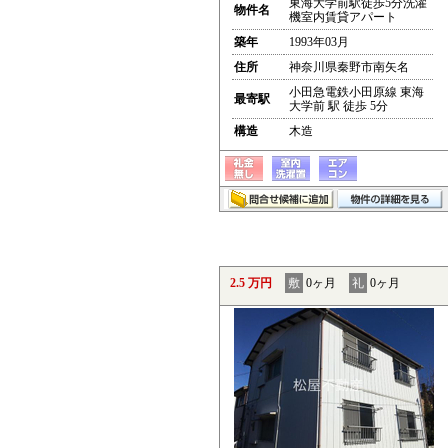
東海大学前駅徒歩5分洗濯
物件名
機室内賃貸アパート
築年
1993年03月
住所
神奈川県秦野市南矢名
小田急電鉄小田原線 東海
最寄駅
大学前 駅 徒歩 5分
構造
木造
2.5 万円
敷
0ヶ月
礼
0ヶ月