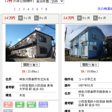
2件
） (
の未公開物件)
表示件数
次の検索
1
2
3
4
5
6
7
8
2.4 万円
敷
1ヶ月
礼
0ヶ月
2.4 万円
敷
0ヶ月
礼
0ヶ月
1K
/ 21.00m
1K
/ 19.00m
2
2
住所
神奈川県秦野市北矢名
物件名
コーポ早乙女
小田急電鉄小田原線 東海
築年
1987年01月
最寄駅
大学前 駅 徒歩 4分
神奈川県秦野市鶴巻南４
住所
構造
木造
丁目
小田急電鉄小田原線 鶴巻
最寄駅
温泉 駅 徒歩 8分
構造
木造