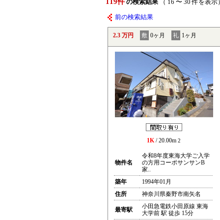
119件
の検索結果
（ 16 〜 30 件を表示
前の検索結果
2.3 万円
敷
0ヶ月
礼
1ヶ月
1K
/ 20.00m
2
令和8年度東海大学ご入学
物件名
の方用コーポサンサンB
家..
築年
1994年01月
住所
神奈川県秦野市南矢名
小田急電鉄小田原線 東海
最寄駅
大学前 駅 徒歩 15分