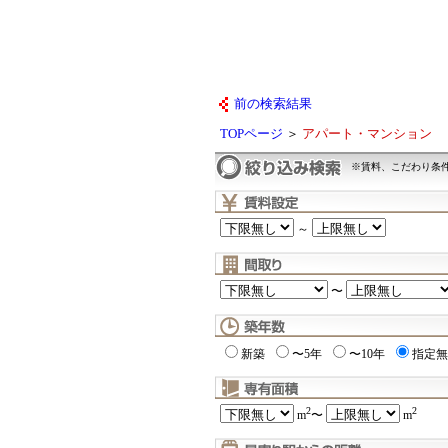
前の検索結果
TOPページ
＞
アパート・マンション
※賃料、こだわり条
～
〜
新築
〜5年
〜10年
指定無
2
2
m
〜
m