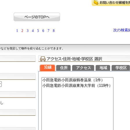
次の検索
1
2
3
4
5
6
7
8
件などを指定して物件を絞り込むことができます。
沿線
住所
アクセス
地域
学校区
し