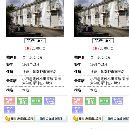
1K
/ 26.00m
1K
/ 26.00m
2
2
物件名
コーポふじみ
物件名
コーポふじみ
築年
1988年03月
築年
1988年03月
住所
神奈川県秦野市南矢名
住所
神奈川県秦野市南矢名
小田急電鉄小田原線 東海
小田急電鉄小田原線 東海
最寄駅
最寄駅
大学前 駅 徒歩 18分
大学前 駅 徒歩 18分
構造
木造
構造
木造