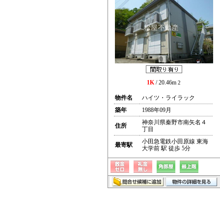
1K
/ 20.46m
2
物件名
ハイツ・ライラック
築年
1988年09月
神奈川県秦野市南矢名４
住所
丁目
小田急電鉄小田原線 東海
最寄駅
大学前 駅 徒歩 5分