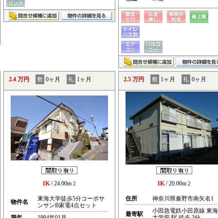
2.4 万円
敷
0ヶ月
礼
1ヶ月
2.5 万円
敷
1ヶ月
礼
0ヶ月
1K
/ 24.00m
1K
/ 20.00m
2
2
東海大学徒歩5分コーポサ
住所
神奈川県秦野市南矢名1
物件名
ンサンB家電4点セット
小田急電鉄小田原線 東海
最寄駅
築年
1994年01月
大学前 駅 徒歩 3分