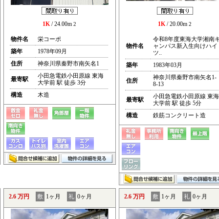
1K
/ 24.00m
1K
/ 20.00m
2
2
物件名
栄コーポ
令和8年度東海大学湘南
物件名
ャンパス新入生向けハイ
築年
1978年09月
ツ..
住所
神奈川県秦野市南矢名1
築年
1983年03月
小田急電鉄小田原線 東海
神奈川県秦野市南矢名1-
最寄駅
住所
大学前 駅 徒歩 3分
8-13
構造
木造
小田急電鉄小田原線 東海
最寄駅
大学前 駅 徒歩 5分
構造
鉄筋コンクリート造
2.6 万円
敷
1ヶ月
礼
0ヶ月
2.6 万円
敷
1ヶ月
礼
0ヶ月