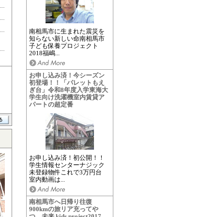
南相馬市に生まれた震災を
知らない新しい命南相馬市
子ども保養プロジェクト
2018福嶋...
お申し込み済！今シーズン
初登場！！「パレットもえ
ぎ台」令和8年度入学東海大
学生向け洗濯機室内賃貸ア
パートの超定番
お申し込み済！初公開！！
学生情報センターナジック
未登録物件これで3万円台
室内動画は...
南相馬市へ日帰り往復
900kmの旅リア充ってや
つ 未来 kids project2017