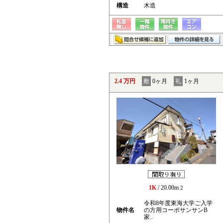
構造
木造
2.4 万円
敷
0ヶ月
礼
1ヶ月
1K
/ 20.00m
2
令和8年度東海大学ご入学
物件名
の方用コーポサンサンB
家..