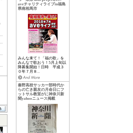
aveチャリティライブin福島
県南相馬市
キ
みんな来て！「福の歌」を
みんなで歌おう！5月上旬以
降募集開始！日時 平成３
０年７月８...
秦野高校サッカー部時代か
らの亡き親友の月命日にフ
ットサル教室がに神奈川新
聞yahooニュース掲載