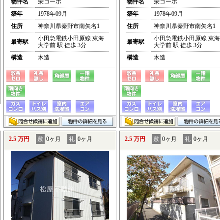
物件名
栄コーポ
物件名
栄コーポ
築年
1978年09月
築年
1978年09月
住所
神奈川県秦野市南矢名1
住所
神奈川県秦野市南矢名1
小田急電鉄小田原線 東海
小田急電鉄小田原線 東海
最寄駅
最寄駅
大学前 駅 徒歩 3分
大学前 駅 徒歩 3分
構造
木造
構造
木造
2.5 万円
敷
0ヶ月
礼
0ヶ月
2.5 万円
敷
0ヶ月
礼
0ヶ月