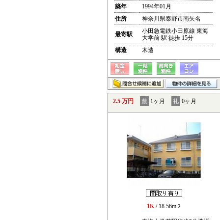
築年
1994年01月
住所
神奈川県秦野市南矢名
小田急電鉄小田原線 東海
最寄駅
大学前 駅 徒歩 15分
構造
木造
2.5 万円
敷
1ヶ月
礼
0ヶ月
1K
/ 18.56m
2