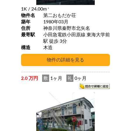
1K
/ 24.00m
2
物件名
第二おもだか荘
築年
1980年03月
住所
神奈川県秦野市北矢名
最寄駅
小田急電鉄小田原線 東海大学前
駅 徒歩 3分
構造
木造
2.0 万円
敷
1ヶ月
礼
0ヶ月