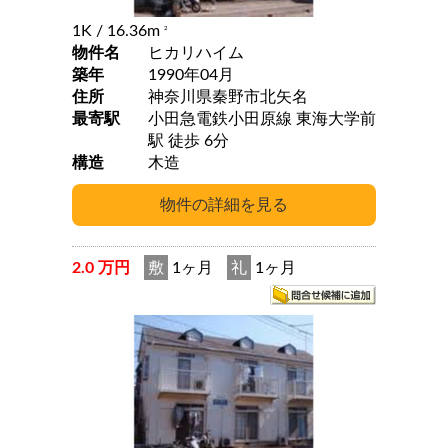
1K
/ 16.36m
2
物件名
ヒカリハイム
築年
1990年04月
住所
神奈川県秦野市北矢名
最寄駅
小田急電鉄小田原線 東海大学前
駅 徒歩 6分
構造
木造
2.0 万円
敷
1ヶ月
礼
1ヶ月