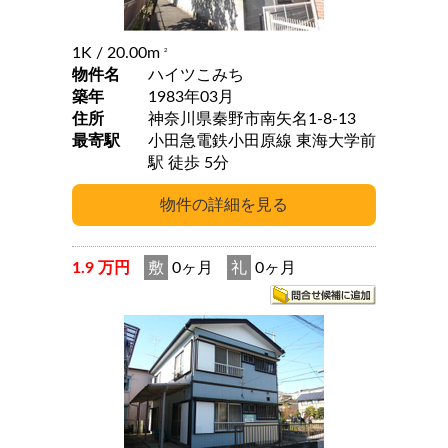
1K
/ 20.00m
2
物件名
ハイツこみち
築年
1983年03月
住所
神奈川県秦野市南矢名1-8-13
最寄駅
小田急電鉄小田原線 東海大学前
駅 徒歩 5分
1.9 万円
敷
0ヶ月
礼
0ヶ月