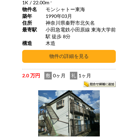
1K
/ 22.00m
2
物件名
モンシャトー東海
築年
1990年03月
住所
神奈川県秦野市北矢名
最寄駅
小田急電鉄小田原線 東海大学前
駅 徒歩 8分
構造
木造
2.0 万円
敷
0ヶ月
礼
1ヶ月