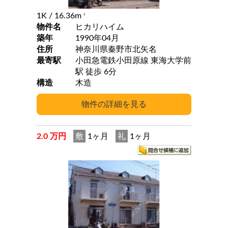
1K
/ 16.36m
2
物件名
ヒカリハイム
築年
1990年04月
住所
神奈川県秦野市北矢名
最寄駅
小田急電鉄小田原線 東海大学前
駅 徒歩 6分
構造
木造
2.0 万円
敷
1ヶ月
礼
1ヶ月