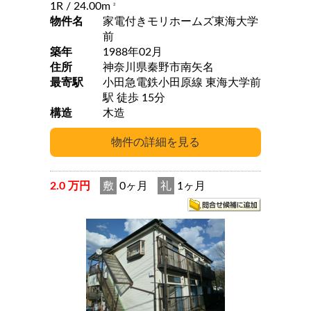
1R
/ 24.00m
2
物件名
家電付きモリホームズ東海大学
前
築年
1988年02月
住所
神奈川県秦野市南矢名
最寄駅
小田急電鉄小田原線 東海大学前
駅 徒歩 15分
構造
木造
2.0 万円
敷
0ヶ月
礼
1ヶ月