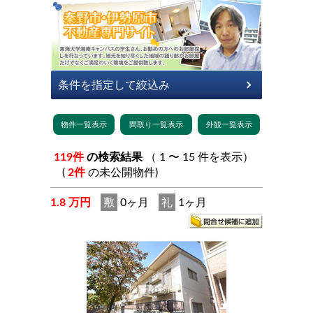
119件
の検索結果
（ 1 〜 15 件を表示）
(
2件
の未公開物件)
1.8 万円
敷
0ヶ月
礼
1ヶ月