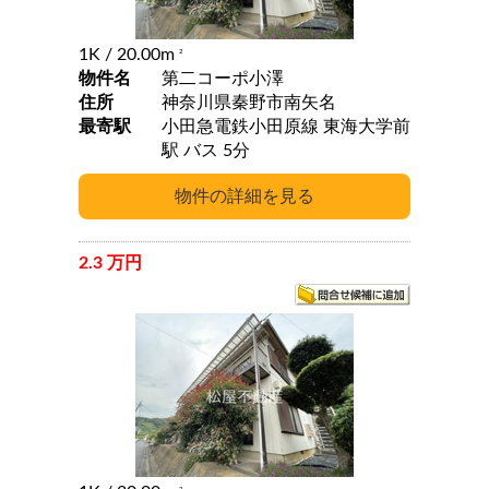
1K
/ 20.00m
2
物件名
第二コーポ小澤
住所
神奈川県秦野市南矢名
最寄駅
小田急電鉄小田原線 東海大学前
駅 バス 5分
2.3 万円