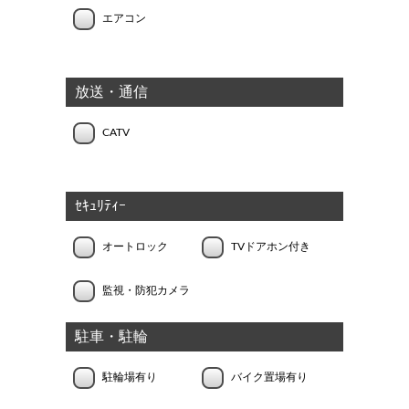
エアコン
放送・通信
CATV
ｾｷｭﾘﾃｨｰ
オートロック
TVドアホン付き
監視・防犯カメラ
駐車・駐輪
駐輪場有り
バイク置場有り