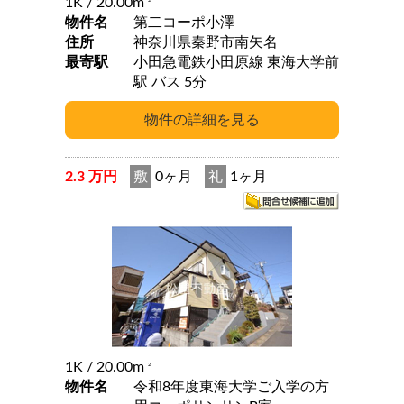
1K
/ 20.00m
2
物件名
第二コーポ小澤
住所
神奈川県秦野市南矢名
最寄駅
小田急電鉄小田原線 東海大学前
駅 バス 5分
2.3 万円
敷
0ヶ月
礼
1ヶ月
1K
/ 20.00m
2
物件名
令和8年度東海大学ご入学の方