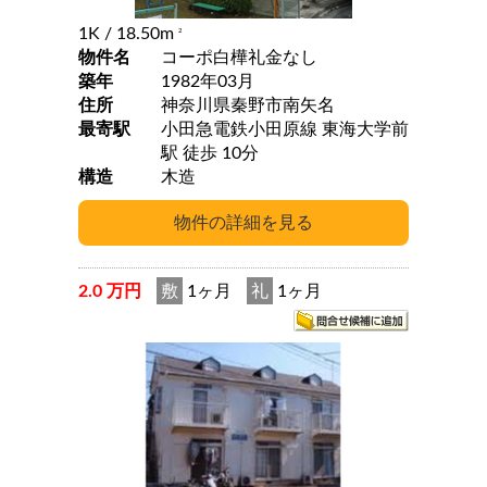
1K
/ 18.50m
2
物件名
コーポ白樺礼金なし
築年
1982年03月
住所
神奈川県秦野市南矢名
最寄駅
小田急電鉄小田原線 東海大学前
駅 徒歩 10分
構造
木造
2.0 万円
敷
1ヶ月
礼
1ヶ月