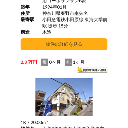
用コーポサンサンB家..
築年
1994年01月
住所
神奈川県秦野市南矢名
最寄駅
小田急電鉄小田原線 東海大学前
駅 徒歩 15分
構造
木造
2.3 万円
敷
0ヶ月
礼
1ヶ月
1K
/ 20.00m
2