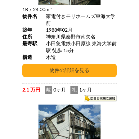
1R
/ 24.00m
2
物件名
家電付きモリホームズ東海大学
前
築年
1988年02月
住所
神奈川県秦野市南矢名
最寄駅
小田急電鉄小田原線 東海大学前
駅 徒歩 15分
構造
木造
2.1 万円
敷
0ヶ月
礼
1ヶ月