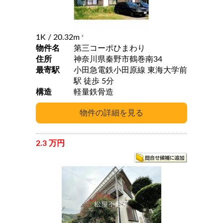
1K
/ 20.32m
2
物件名
第三コーポひまわり
住所
神奈川県秦野市鶴巻南34
最寄駅
小田急電鉄小田原線 東海大学前
駅 徒歩 5分
構造
軽量鉄骨造
2.3 万円