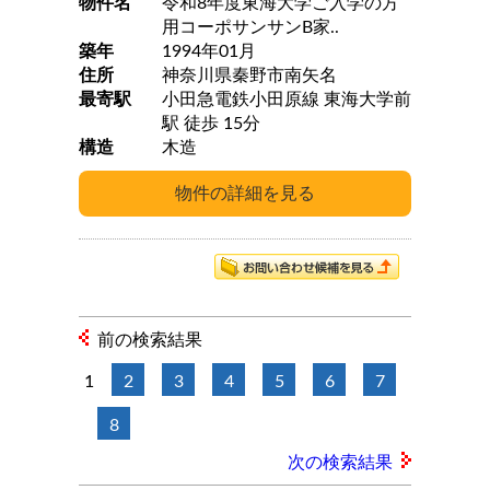
物件名
令和8年度東海大学ご入学の方
用コーポサンサンB家..
築年
1994年01月
住所
神奈川県秦野市南矢名
最寄駅
小田急電鉄小田原線 東海大学前
駅 徒歩 15分
構造
木造
前の検索結果
1
2
3
4
5
6
7
8
次の検索結果