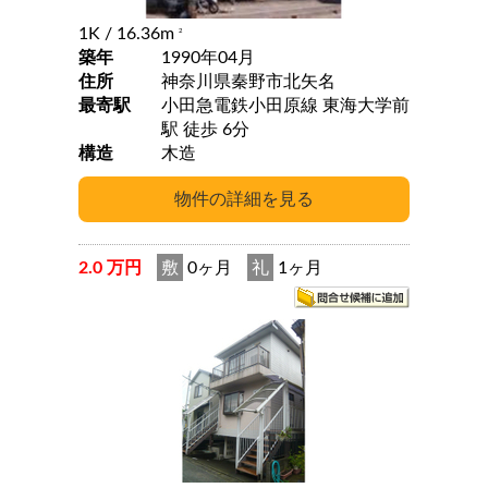
1K
/ 16.36m
2
築年
1990年04月
住所
神奈川県秦野市北矢名
最寄駅
小田急電鉄小田原線 東海大学前
駅 徒歩 6分
構造
木造
2.0 万円
敷
0ヶ月
礼
1ヶ月