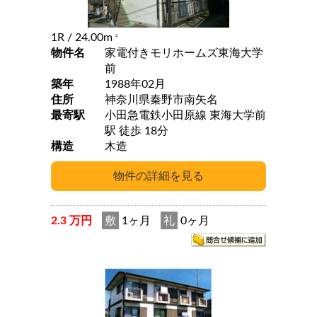
1R
/ 24.00m
2
物件名
家電付きモリホームズ東海大学
前
築年
1988年02月
住所
神奈川県秦野市南矢名
最寄駅
小田急電鉄小田原線 東海大学前
駅 徒歩 18分
構造
木造
2.3 万円
敷
1ヶ月
礼
0ヶ月