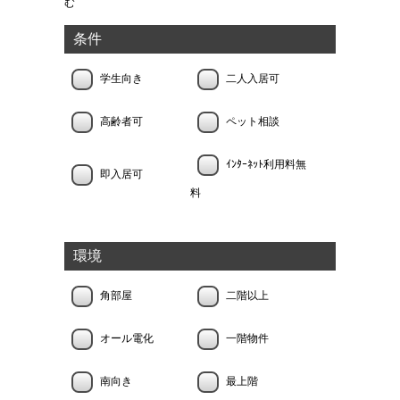
む
条件
学生向き
二人入居可
高齢者可
ペット相談
ｲﾝﾀｰﾈｯﾄ利用料無
即入居可
料
環境
角部屋
二階以上
オール電化
一階物件
南向き
最上階