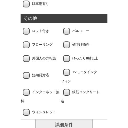
駐車場有り
その他
ロフト付き
バルコニー
フローリング
値下げ物件
外国人の方相談
ゆったり8帖以上
TVモニタインタ
短期貸対応
フォン
インターネット無
鉄筋コンクリート
料
造
ウォシュレット