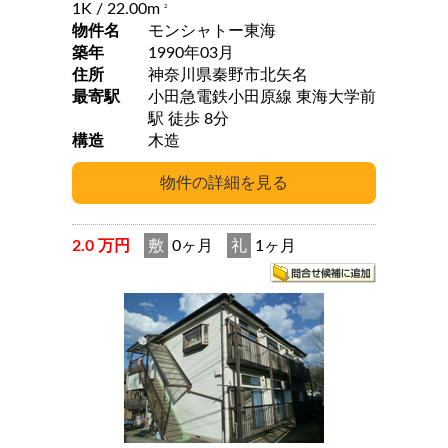
1K
/ 22.00m
2
物件名
モンシャトー東海
築年
1990年03月
住所
神奈川県秦野市北矢名
最寄駅
小田急電鉄小田原線 東海大学前
駅 徒歩 8分
構造
木造
2.0 万円
敷
0ヶ月
礼
1ヶ月