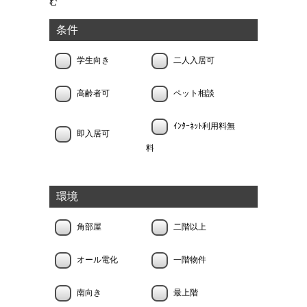
む
条件
学生向き
二人入居可
高齢者可
ペット相談
ｲﾝﾀｰﾈｯﾄ利用料無
即入居可
料
環境
角部屋
二階以上
オール電化
一階物件
南向き
最上階