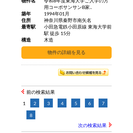
物件名
令和8年度東海大学ご入学の方
用コーポサンサンB家..
築年
1994年01月
住所
神奈川県秦野市南矢名
最寄駅
小田急電鉄小田原線 東海大学前
駅 徒歩 15分
構造
木造
前の検索結果
1
2
3
4
5
6
7
8
次の検索結果