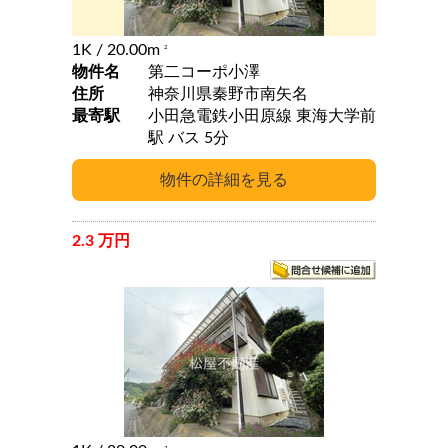
1K
/ 20.00m
2
物件名
第二コーポ小澤
住所
神奈川県秦野市南矢名
最寄駅
小田急電鉄小田原線 東海大学前
駅 バス 5分
2.3 万円