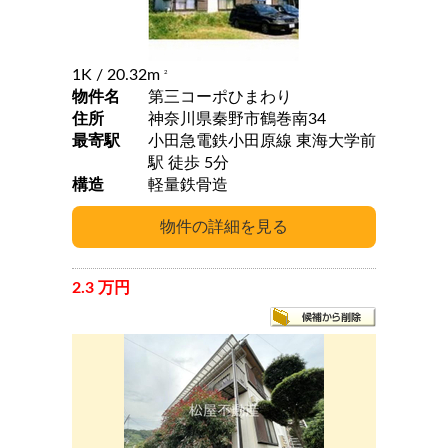
1K
/ 20.32m
2
物件名
第三コーポひまわり
住所
神奈川県秦野市鶴巻南34
最寄駅
小田急電鉄小田原線 東海大学前
駅 徒歩 5分
構造
軽量鉄骨造
2.3 万円