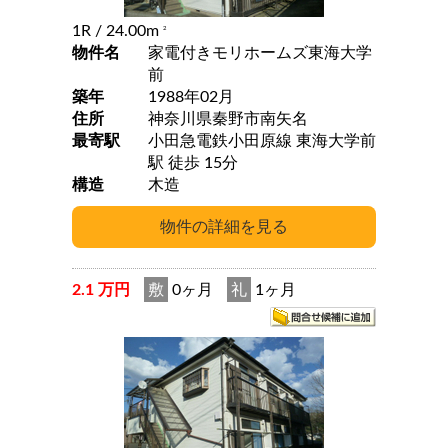
1R
/ 24.00m
2
物件名
家電付きモリホームズ東海大学
前
築年
1988年02月
住所
神奈川県秦野市南矢名
最寄駅
小田急電鉄小田原線 東海大学前
駅 徒歩 15分
構造
木造
2.1 万円
敷
0ヶ月
礼
1ヶ月