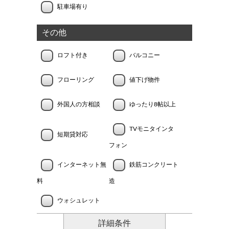
駐車場有り
その他
ロフト付き
バルコニー
フローリング
値下げ物件
外国人の方相談
ゆったり8帖以上
TVモニタインタ
短期貸対応
フォン
インターネット無
鉄筋コンクリート
料
造
ウォシュレット