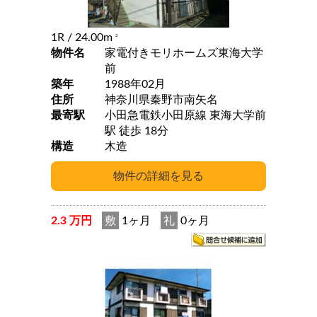
1R
/ 24.00m
2
物件名
家電付きモリホームズ東海大学
前
築年
1988年02月
住所
神奈川県秦野市南矢名
最寄駅
小田急電鉄小田原線 東海大学前
駅 徒歩 18分
構造
木造
2.3 万円
敷
1ヶ月
礼
0ヶ月