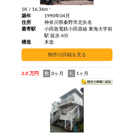
1K
/ 16.36m
2
築年
1990年04月
住所
神奈川県秦野市北矢名
最寄駅
小田急電鉄小田原線 東海大学前
駅 徒歩 6分
構造
木造
2.0 万円
敷
0ヶ月
礼
1ヶ月