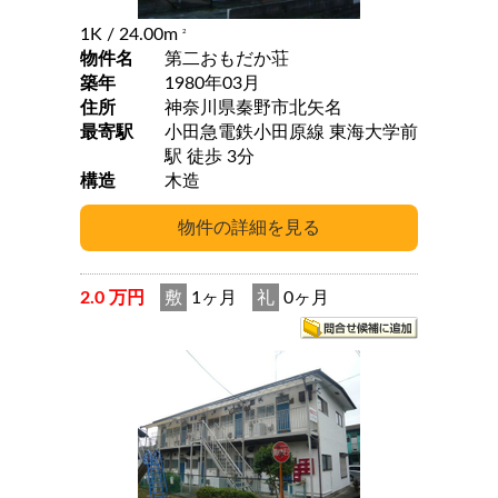
1K
/ 24.00m
2
物件名
第二おもだか荘
築年
1980年03月
住所
神奈川県秦野市北矢名
最寄駅
小田急電鉄小田原線 東海大学前
駅 徒歩 3分
構造
木造
2.0 万円
敷
1ヶ月
礼
0ヶ月