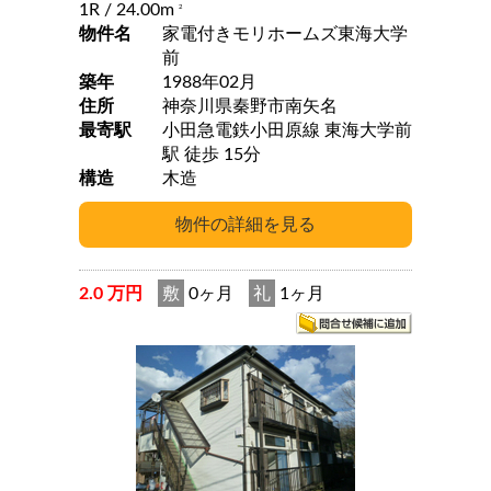
1R
/ 24.00m
2
物件名
家電付きモリホームズ東海大学
前
築年
1988年02月
住所
神奈川県秦野市南矢名
最寄駅
小田急電鉄小田原線 東海大学前
駅 徒歩 15分
構造
木造
2.0 万円
敷
0ヶ月
礼
1ヶ月