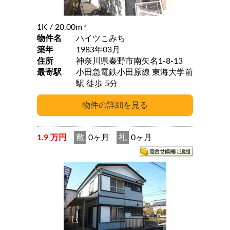
1K
/ 20.00m
2
物件名
ハイツこみち
築年
1983年03月
住所
神奈川県秦野市南矢名1-8-13
最寄駅
小田急電鉄小田原線 東海大学前
駅 徒歩 5分
1.9 万円
敷
0ヶ月
礼
0ヶ月