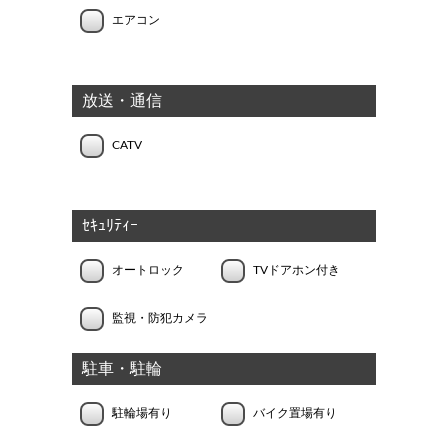
エアコン
放送・通信
CATV
ｾｷｭﾘﾃｨｰ
オートロック
TVドアホン付き
監視・防犯カメラ
駐車・駐輪
駐輪場有り
バイク置場有り