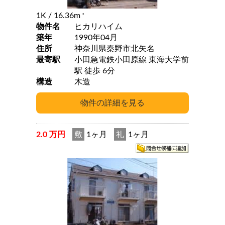
1K
/ 16.36m
2
物件名
ヒカリハイム
築年
1990年04月
住所
神奈川県秦野市北矢名
最寄駅
小田急電鉄小田原線 東海大学前
駅 徒歩 6分
構造
木造
2.0 万円
敷
1ヶ月
礼
1ヶ月