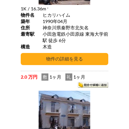
1K
/ 16.36m
2
物件名
ヒカリハイム
築年
1990年04月
住所
神奈川県秦野市北矢名
最寄駅
小田急電鉄小田原線 東海大学前
駅 徒歩 6分
構造
木造
2.0 万円
敷
1ヶ月
礼
1ヶ月