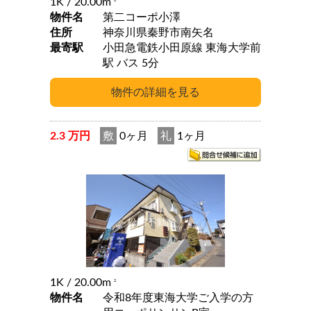
1K
/ 20.00m
2
物件名
第二コーポ小澤
住所
神奈川県秦野市南矢名
最寄駅
小田急電鉄小田原線 東海大学前
駅 バス 5分
2.3 万円
敷
0ヶ月
礼
1ヶ月
1K
/ 20.00m
2
物件名
令和8年度東海大学ご入学の方