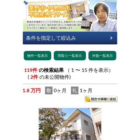
119件
の検索結果
（ 1 〜 15 件を表示）
(
2件
の未公開物件)
1.8 万円
敷
0ヶ月
礼
1ヶ月