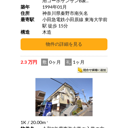
用コーポサンサンB家..
築年
1994年01月
住所
神奈川県秦野市南矢名
最寄駅
小田急電鉄小田原線 東海大学前
駅 徒歩 15分
構造
木造
2.3 万円
敷
0ヶ月
礼
1ヶ月
1K
/ 20.00m
2