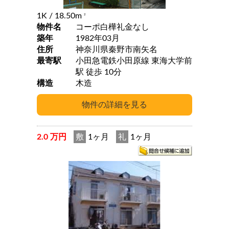
1K
/ 18.50m
2
物件名
コーポ白樺礼金なし
築年
1982年03月
住所
神奈川県秦野市南矢名
最寄駅
小田急電鉄小田原線 東海大学前
駅 徒歩 10分
構造
木造
2.0 万円
敷
1ヶ月
礼
1ヶ月