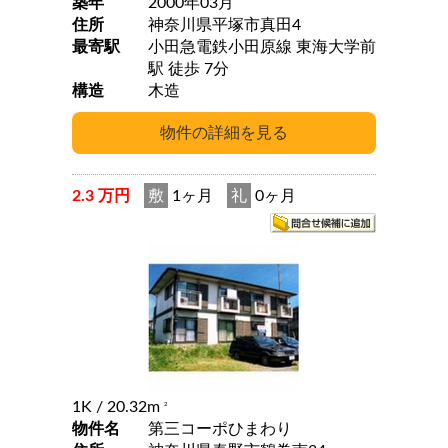
築年
2000年03月
住所
神奈川県平塚市真田4
最寄駅
小田急電鉄小田原線 東海大学前
駅 徒歩 7分
構造
木造
2.3 万円
敷
1ヶ月
礼
0ヶ月
1K
/ 20.32m
2
物件名
第三コーポひまわり