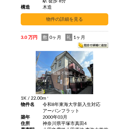
駅 徒歩 8分
構造
木造
3.0 万円
敷
0ヶ月
礼
1ヶ月
1K
/ 22.00m
2
物件名
令和8年東海大学新入生対応
アーバンフラット
築年
2000年03月
住所
神奈川県平塚市真田4