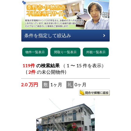
119件
の検索結果
（ 1 〜 15 件を表示）
(
2件
の未公開物件)
2.0 万円
敷
1ヶ月
礼
0ヶ月