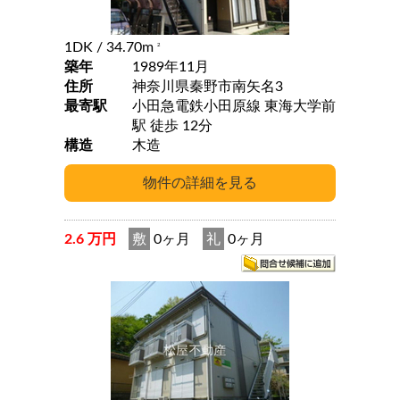
1DK
/ 34.70m
2
築年
1989年11月
住所
神奈川県秦野市南矢名3
最寄駅
小田急電鉄小田原線 東海大学前
駅 徒歩 12分
構造
木造
2.6 万円
敷
0ヶ月
礼
0ヶ月