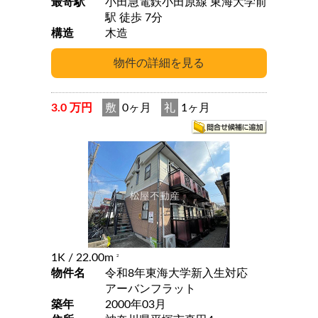
最寄駅
小田急電鉄小田原線 東海大学前
駅 徒歩 7分
構造
木造
3.0 万円
敷
0ヶ月
礼
1ヶ月
1K
/ 22.00m
2
物件名
令和8年東海大学新入生対応
アーバンフラット
築年
2000年03月