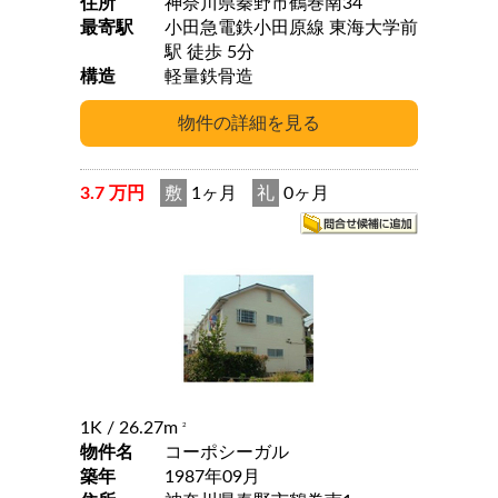
住所
神奈川県秦野市鶴巻南34
最寄駅
小田急電鉄小田原線 東海大学前
駅 徒歩 5分
構造
軽量鉄骨造
3.7 万円
敷
1ヶ月
礼
0ヶ月
1K
/ 26.27m
2
物件名
コーポシーガル
築年
1987年09月