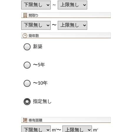
～
〜
新築
〜5年
〜10年
指定無し
m
〜
m
2
2