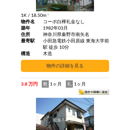
1K
/ 18.50m
2
物件名
コーポ白樺礼金なし
築年
1982年03月
住所
神奈川県秦野市南矢名
最寄駅
小田急電鉄小田原線 東海大学前
駅 徒歩 10分
構造
木造
3.8 万円
敷
1ヶ月
礼
1ヶ月