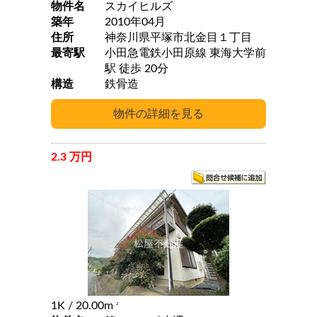
物件名
スカイヒルズ
築年
2010年04月
住所
神奈川県平塚市北金目１丁目
最寄駅
小田急電鉄小田原線 東海大学前
駅 徒歩 20分
構造
鉄骨造
2.3 万円
1K
/ 20.00m
2