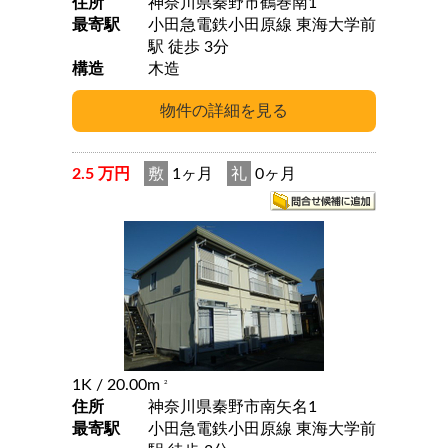
住所
神奈川県秦野市鶴巻南1
最寄駅
小田急電鉄小田原線 東海大学前
駅 徒歩 3分
構造
木造
2.5 万円
敷
1ヶ月
礼
0ヶ月
1K
/ 20.00m
2
住所
神奈川県秦野市南矢名1
最寄駅
小田急電鉄小田原線 東海大学前