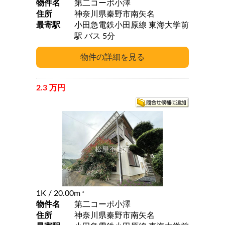
物件名
第二コーポ小澤
住所
神奈川県秦野市南矢名
最寄駅
小田急電鉄小田原線 東海大学前
駅 バス 5分
2.3 万円
1K
/ 20.00m
2
物件名
第二コーポ小澤
住所
神奈川県秦野市南矢名