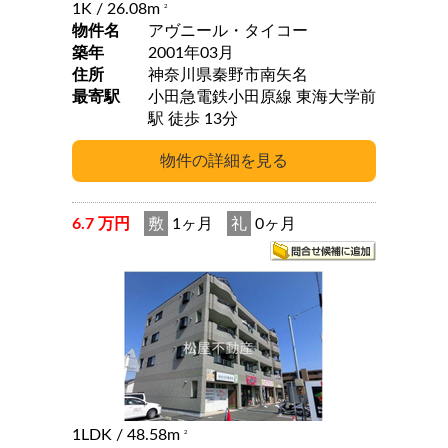
1K
/ 26.08m
2
物件名
アヴニール・タイコー
築年
2001年03月
住所
神奈川県秦野市南矢名
最寄駅
小田急電鉄小田原線 東海大学前
駅 徒歩 13分
6.7 万円
敷
1ヶ月
礼
0ヶ月
1LDK
/ 48.58m
2