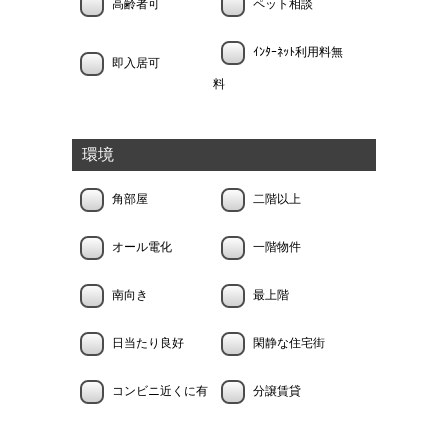
高齢者可
ペット相談
ｲﾝﾀｰﾈｯﾄ利用料無
即入居可
料
環境
角部屋
二階以上
オール電化
一階物件
南向き
最上階
日当たり良好
閑静な住宅街
コンビニ近くに有
分譲賃貸