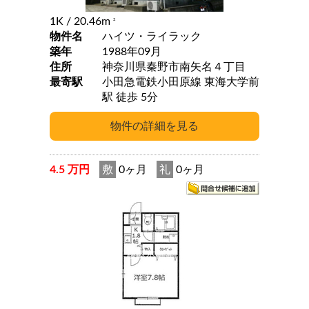
1K
/ 20.46m
2
物件名
ハイツ・ライラック
築年
1988年09月
住所
神奈川県秦野市南矢名４丁目
最寄駅
小田急電鉄小田原線 東海大学前
駅 徒歩 5分
4.5 万円
敷
0ヶ月
礼
0ヶ月