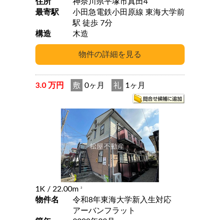
住所
神奈川県平塚市真田4
最寄駅
小田急電鉄小田原線 東海大学前
駅 徒歩 7分
構造
木造
3.0 万円
敷
0ヶ月
礼
1ヶ月
1K
/ 22.00m
2
物件名
令和8年東海大学新入生対応
アーバンフラット