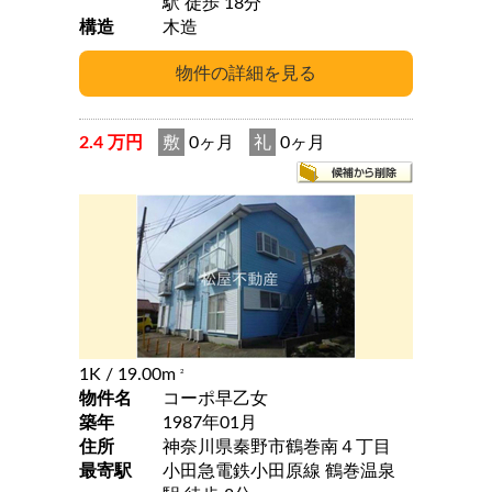
駅 徒歩 18分
構造
木造
2.4 万円
敷
0ヶ月
礼
0ヶ月
1K
/ 19.00m
2
物件名
コーポ早乙女
築年
1987年01月
住所
神奈川県秦野市鶴巻南４丁目
最寄駅
小田急電鉄小田原線 鶴巻温泉