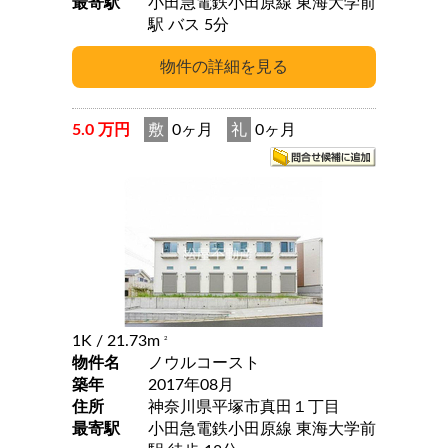
最寄駅
小田急電鉄小田原線 東海大学前
駅 バス 5分
5.0 万円
敷
0ヶ月
礼
0ヶ月
1K
/ 21.73m
2
物件名
ノウルコースト
築年
2017年08月
住所
神奈川県平塚市真田１丁目
最寄駅
小田急電鉄小田原線 東海大学前