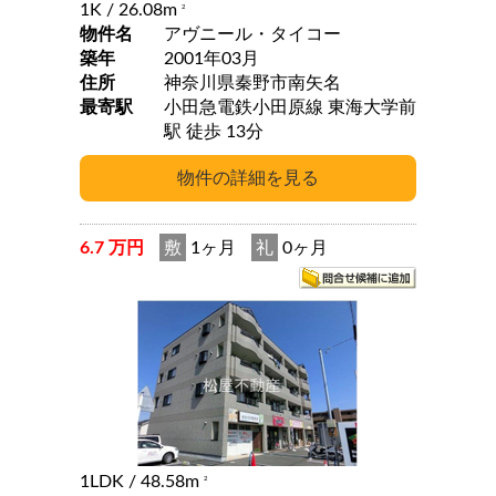
1K
/ 26.08m
2
物件名
アヴニール・タイコー
築年
2001年03月
住所
神奈川県秦野市南矢名
最寄駅
小田急電鉄小田原線 東海大学前
駅 徒歩 13分
6.7 万円
敷
1ヶ月
礼
0ヶ月
1LDK
/ 48.58m
2