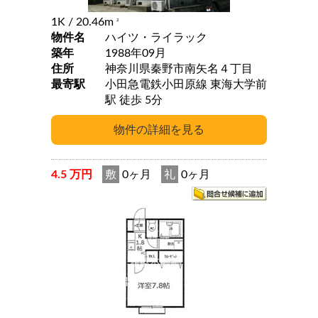
1K
/ 20.46m
2
物件名
ハイツ・ライラック
築年
1988年09月
住所
神奈川県秦野市南矢名４丁目
最寄駅
小田急電鉄小田原線 東海大学前
駅 徒歩 5分
4.5 万円
敷
0ヶ月
礼
0ヶ月