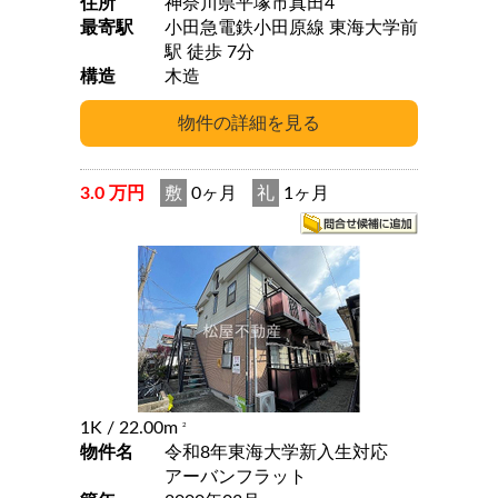
住所
神奈川県平塚市真田4
最寄駅
小田急電鉄小田原線 東海大学前
駅 徒歩 7分
構造
木造
3.0 万円
敷
0ヶ月
礼
1ヶ月
1K
/ 22.00m
2
物件名
令和8年東海大学新入生対応
アーバンフラット