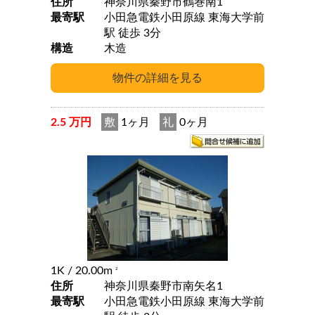
住所
神奈川県秦野市鶴巻南1
最寄駅
小田急電鉄小田原線 東海大学前
駅 徒歩 3分
構造
木造
2.5 万円
敷
1ヶ月
礼
0ヶ月
1K
/ 20.00m
2
住所
神奈川県秦野市南矢名1
最寄駅
小田急電鉄小田原線 東海大学前