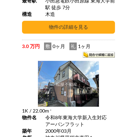
最寄駅
小田急電鉄小田原線 東海大学前
駅 徒歩 7分
構造
木造
3.0 万円
敷
0ヶ月
礼
1ヶ月
1K
/ 22.00m
2
物件名
令和8年東海大学新入生対応
アーバンフラット
築年
2000年03月