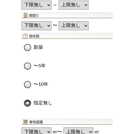
～
〜
新築
〜5年
〜10年
指定無し
m
〜
m
2
2