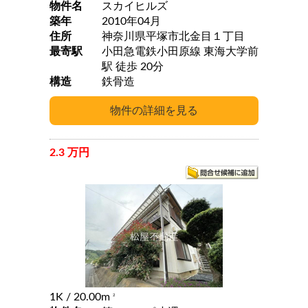
物件名
スカイヒルズ
築年
2010年04月
住所
神奈川県平塚市北金目１丁目
最寄駅
小田急電鉄小田原線 東海大学前
駅 徒歩 20分
構造
鉄骨造
2.3 万円
1K
/ 20.00m
2