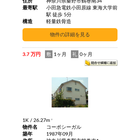
住所
神奈川県秦野市鶴巻南34
最寄駅
小田急電鉄小田原線 東海大学前
駅 徒歩 5分
構造
軽量鉄骨造
3.7 万円
敷
1ヶ月
礼
0ヶ月
1K
/ 26.27m
2
物件名
コーポシーガル
築年
1987年09月