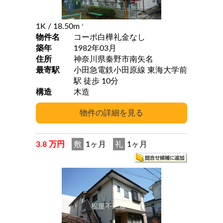
1K
/ 18.50m
2
物件名
コーポ白樺礼金なし
築年
1982年03月
住所
神奈川県秦野市南矢名
最寄駅
小田急電鉄小田原線 東海大学前
駅 徒歩 10分
構造
木造
3.8 万円
敷
1ヶ月
礼
1ヶ月