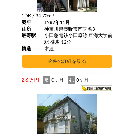
1DK
/ 34.70m
2
築年
1989年11月
住所
神奈川県秦野市南矢名3
最寄駅
小田急電鉄小田原線 東海大学前
駅 徒歩 12分
構造
木造
2.6 万円
敷
0ヶ月
礼
0ヶ月