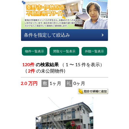
120件
の検索結果
（ 1 〜 15 件を表示）
(
2件
の未公開物件)
2.0 万円
敷
1ヶ月
礼
0ヶ月