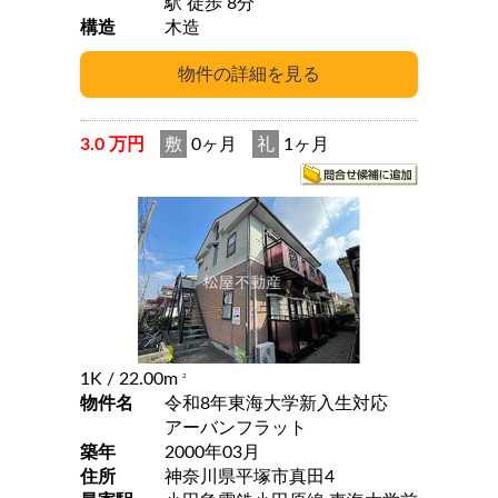
駅 徒歩 8分
構造
木造
3.0 万円
敷
0ヶ月
礼
1ヶ月
1K
/ 22.00m
2
物件名
令和8年東海大学新入生対応
アーバンフラット
築年
2000年03月
住所
神奈川県平塚市真田4