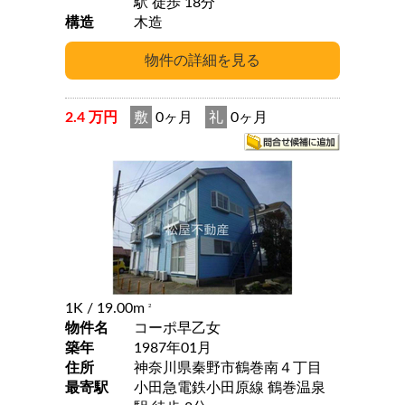
駅 徒歩 18分
構造
木造
2.4 万円
敷
0ヶ月
礼
0ヶ月
1K
/ 19.00m
2
物件名
コーポ早乙女
築年
1987年01月
住所
神奈川県秦野市鶴巻南４丁目
最寄駅
小田急電鉄小田原線 鶴巻温泉