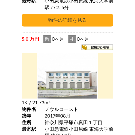
最寄駅
小田急電鉄小田原線 東海大学前
駅 バス 5分
5.0 万円
敷
0ヶ月
礼
0ヶ月
1K
/ 21.73m
2
物件名
ノウルコースト
築年
2017年08月
住所
神奈川県平塚市真田１丁目
最寄駅
小田急電鉄小田原線 東海大学前