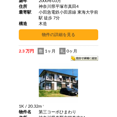
築年
2000年03月
住所
神奈川県平塚市真田4
最寄駅
小田急電鉄小田原線 東海大学前
駅 徒歩 7分
構造
木造
2.3 万円
敷
1ヶ月
礼
0ヶ月
1K
/ 20.32m
2
物件名
第三コーポひまわり