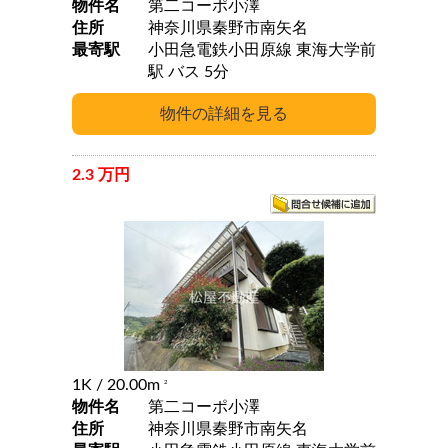
物件名
第二コーポ小澤
住所
神奈川県秦野市南矢名
最寄駅
小田急電鉄小田原線 東海大学前
駅 バス 5分
2.3 万円
1K
/ 20.00m
2
物件名
第二コーポ小澤
住所
神奈川県秦野市南矢名