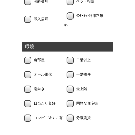
高齢者可
ペット相談
ｲﾝﾀｰﾈｯﾄ利用料無
即入居可
料
環境
角部屋
二階以上
オール電化
一階物件
南向き
最上階
日当たり良好
閑静な住宅街
コンビニ近くに有
分譲賃貸