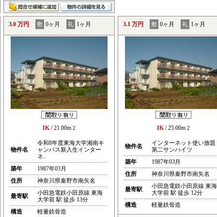
3.0 万円
敷
0ヶ月
礼
1ヶ月
3.1 万円
敷
0ヶ月
礼
1ヶ月
1K
/ 21.00m
1K
/ 25.00m
2
2
令和8年度東海大学湘南キ
インターネット使い放題
物件名
物件名
ャンパス新入生インター
第二サンハイツ
ネ..
築年
1987年03月
築年
1987年03月
住所
神奈川県秦野市南矢名
住所
神奈川県秦野市南矢名
小田急電鉄小田原線 東海
最寄駅
小田急電鉄小田原線 東海
大学前 駅 徒歩 12分
最寄駅
大学前 駅 徒歩 13分
構造
軽量鉄骨造
構造
軽量鉄骨造