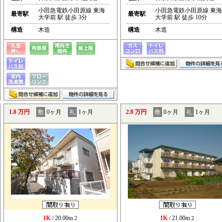
小田急電鉄小田原線 東海
小田急電鉄小田原線 東海
最寄駅
最寄駅
大学前 駅 徒歩 3分
大学前 駅 徒歩 10分
構造
木造
構造
木造
1.8 万円
敷
0ヶ月
礼
1ヶ月
2.8 万円
敷
0ヶ月
礼
1ヶ月
1K
/ 20.00m
1K
/ 21.00m
2
2