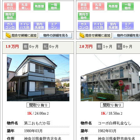
1.9 万円
敷
0ヶ月
礼
0ヶ月
2.0 万円
敷
1ヶ月
礼
0ヶ月
1K
/ 24.00m
1K
/ 18.50m
2
2
物件名
第二おもだか荘
物件名
コーポ白樺礼金なし
築年
1980年03月
築年
1982年03月
住所
神奈川県秦野市北矢名
住所
神奈川県秦野市南矢名