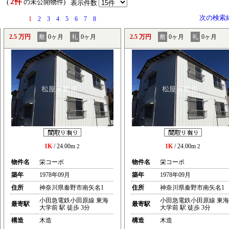
2件
） (
の未公開物件)
表示件数
次の検索
1
2
3
4
5
6
7
8
2.5 万円
敷
0ヶ月
礼
0ヶ月
2.5 万円
敷
0ヶ月
礼
0ヶ月
1K
/ 24.00m
1K
/ 24.00m
2
2
物件名
栄コーポ
物件名
栄コーポ
築年
1978年09月
築年
1978年09月
住所
神奈川県秦野市南矢名1
住所
神奈川県秦野市南矢名1
小田急電鉄小田原線 東海
小田急電鉄小田原線 東海
最寄駅
最寄駅
大学前 駅 徒歩 3分
大学前 駅 徒歩 3分
構造
木造
構造
木造