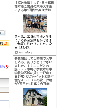
【拡散希望】12月3日土曜日
熊本県ご出身の東海大学生
による第9回目の募金活動
熊本県ご出身の東海大学生
による募金活動おかげさま
で無事に終わりました。次
回は12月3...
募集開始して１時間でお申
し込み。ありがとうござい
ました。！！ここだけの
結果
話・・・本町小学校本町中
学校学区域の貸し一戸建て
秦野駅バス7分ペット相談可
能な４ＳＬＤＫの貸一戸建
が6万円台!!駐車２台可能