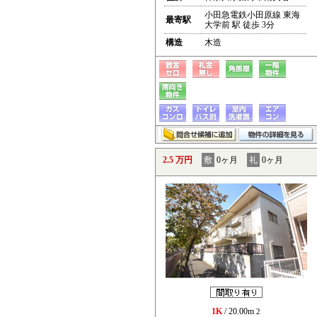
小田急電鉄小田原線 東海
最寄駅
大学前 駅 徒歩 3分
構造
木造
2.5 万円
敷
0ヶ月
礼
0ヶ月
1K
/ 20.00m
2