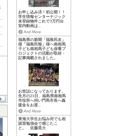
生
お申し込み済！初公開！！
学生情報センターナジック
未登録物件これで3万円台
室内動画は...
福島県の新聞「福島民友」
様「福島民報」様へ南相馬
子ども南相馬子ども保養プ
ロジェクトの活動が取材・
記事掲載されました。
お世話になっております。
先月の21日、福島県南相馬
市役所へ伺い門馬市長へ義
援金をお渡...
東海大学生お悩み何でも相
談室勉強会で感じたこ
と。 佐藤晃大