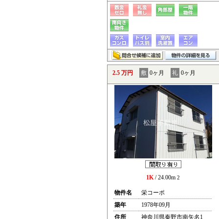
2.5 万円
敷
0ヶ月
礼
0ヶ月
1K
/ 24.00m
2
物件名
栄コーポ
築年
1978年09月
住所
神奈川県秦野市南矢名1