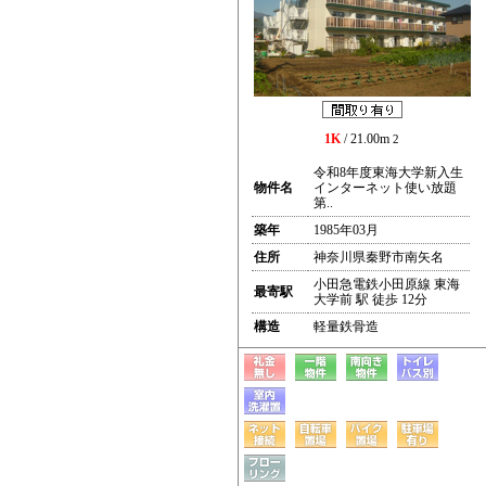
1K
/ 21.00m
2
令和8年度東海大学新入生
物件名
インターネット使い放題
第..
築年
1985年03月
住所
神奈川県秦野市南矢名
小田急電鉄小田原線 東海
最寄駅
大学前 駅 徒歩 12分
構造
軽量鉄骨造