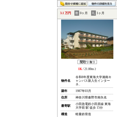
3.1 万円
敷
0ヶ月
礼
1ヶ月
1K
/ 21.00m
2
令和8年度東海大学湘南キ
物件名
ャンパス新入生インター
ネ..
築年
1987年03月
住所
神奈川県秦野市南矢名
小田急電鉄小田原線 東海
最寄駅
大学前 駅 徒歩 15分
構造
軽量鉄骨造