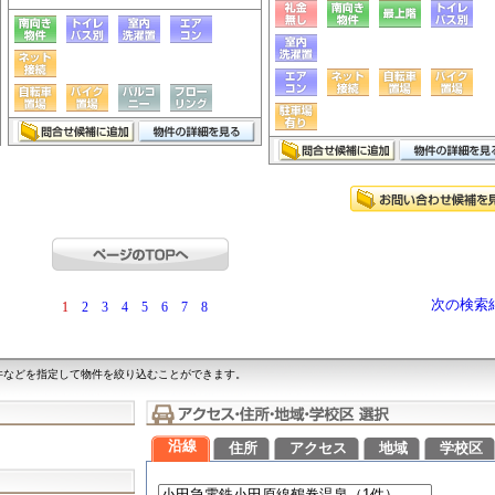
次の検索
1
2
3
4
5
6
7
8
件などを指定して物件を絞り込むことができます。
沿線
住所
アクセス
地域
学校区