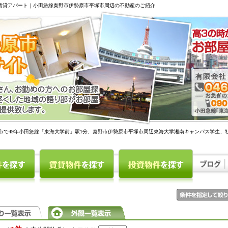
駅賃貸アパート｜小田急線秦野市伊勢原市平塚市周辺の不動産のご紹介
市で49年小田急線「東海大学前」駅1分、秦野市伊勢原市平塚市周辺東海大学湘南キャンパス学生、