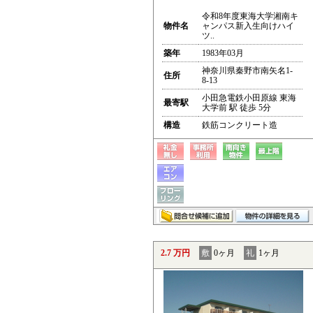
令和8年度東海大学湘南キ
物件名
ャンパス新入生向けハイ
ツ..
築年
1983年03月
神奈川県秦野市南矢名1-
住所
8-13
小田急電鉄小田原線 東海
最寄駅
大学前 駅 徒歩 5分
構造
鉄筋コンクリート造
2.7 万円
敷
0ヶ月
礼
1ヶ月