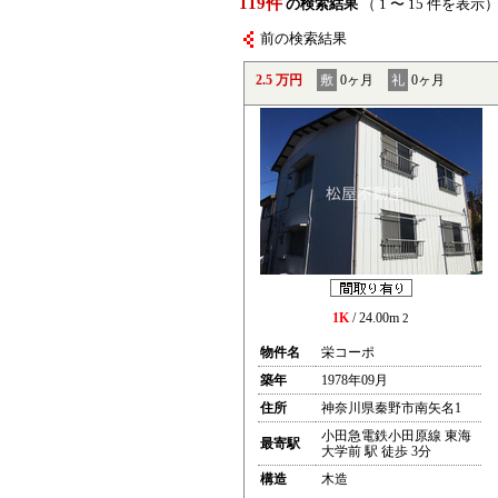
119件
の検索結果
（ 1 〜 15 件を表示
前の検索結果
2.5 万円
敷
0ヶ月
礼
0ヶ月
1K
/ 24.00m
2
物件名
栄コーポ
築年
1978年09月
住所
神奈川県秦野市南矢名1
小田急電鉄小田原線 東海
最寄駅
大学前 駅 徒歩 3分
構造
木造