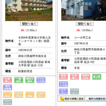
1K
/ 21.00m
1K
/ 19.00m
2
2
令和8年度東海大学新入生
物件名
コーポ早乙女
物件名
インターネット使い放題
築年
1987年01月
第..
神奈川県秦野市鶴巻南４
築年
1985年03月
住所
丁目
住所
神奈川県秦野市南矢名
小田急電鉄小田原線 鶴巻
最寄駅
小田急電鉄小田原線 東海
温泉 駅 徒歩 8分
最寄駅
大学前 駅 徒歩 12分
構造
木造
構造
軽量鉄骨造