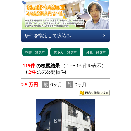
119件
の検索結果
（ 1 〜 15 件を表示）
(
2件
の未公開物件)
2.5 万円
敷
0ヶ月
礼
0ヶ月