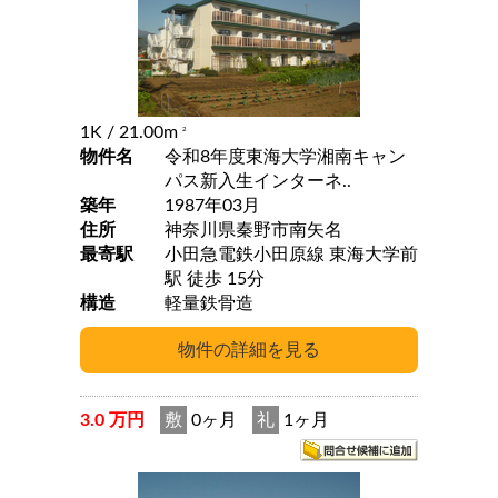
1K
/ 21.00m
2
物件名
令和8年度東海大学湘南キャン
パス新入生インターネ..
築年
1987年03月
住所
神奈川県秦野市南矢名
最寄駅
小田急電鉄小田原線 東海大学前
駅 徒歩 15分
構造
軽量鉄骨造
3.0 万円
敷
0ヶ月
礼
1ヶ月