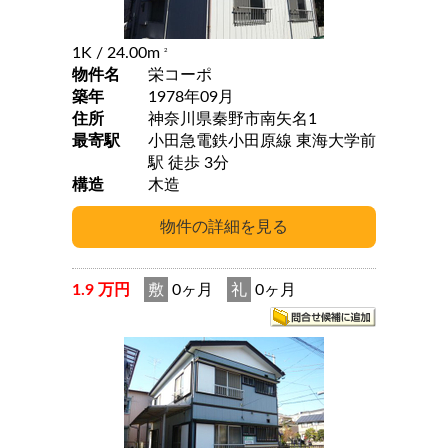
1K
/ 24.00m
2
物件名
栄コーポ
築年
1978年09月
住所
神奈川県秦野市南矢名1
最寄駅
小田急電鉄小田原線 東海大学前
駅 徒歩 3分
構造
木造
1.9 万円
敷
0ヶ月
礼
0ヶ月