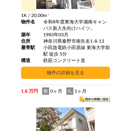
1K
/ 20.00m
2
物件名
令和8年度東海大学湘南キャン
パス新入生向けハイツ..
築年
1983年03月
住所
神奈川県秦野市南矢名1-8-13
最寄駅
小田急電鉄小田原線 東海大学前
駅 徒歩 5分
構造
鉄筋コンクリート造
1.8 万円
敷
0ヶ月
礼
1ヶ月