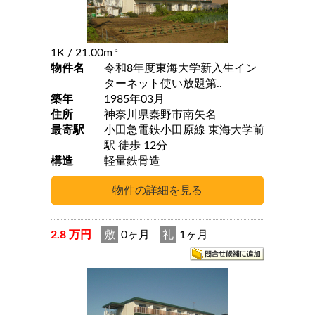
1K
/ 21.00m
2
物件名
令和8年度東海大学新入生イン
ターネット使い放題第..
築年
1985年03月
住所
神奈川県秦野市南矢名
最寄駅
小田急電鉄小田原線 東海大学前
駅 徒歩 12分
構造
軽量鉄骨造
2.8 万円
敷
0ヶ月
礼
1ヶ月