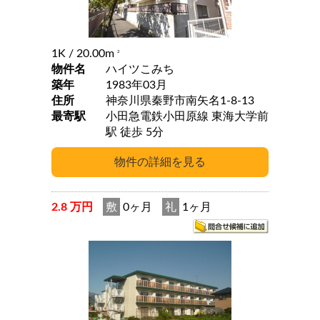
1K
/ 20.00m
2
物件名
ハイツこみち
築年
1983年03月
住所
神奈川県秦野市南矢名1-8-13
最寄駅
小田急電鉄小田原線 東海大学前
駅 徒歩 5分
2.8 万円
敷
0ヶ月
礼
1ヶ月