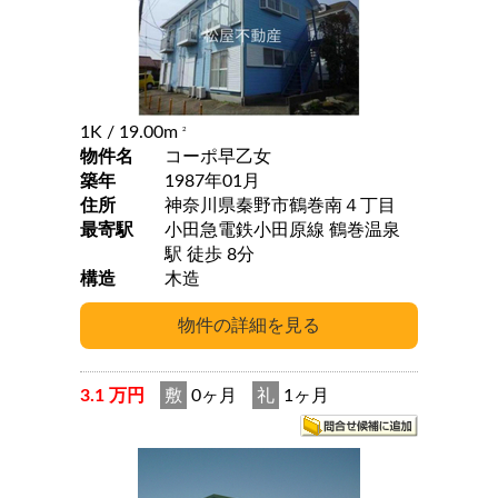
1K
/ 19.00m
2
物件名
コーポ早乙女
築年
1987年01月
住所
神奈川県秦野市鶴巻南４丁目
最寄駅
小田急電鉄小田原線 鶴巻温泉
駅 徒歩 8分
構造
木造
3.1 万円
敷
0ヶ月
礼
1ヶ月