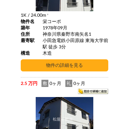
1K
/ 24.00m
2
物件名
栄コーポ
築年
1978年09月
住所
神奈川県秦野市南矢名1
最寄駅
小田急電鉄小田原線 東海大学前
駅 徒歩 3分
構造
木造
2.5 万円
敷
0ヶ月
礼
0ヶ月