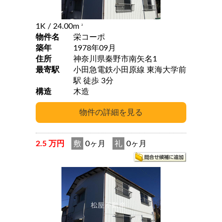
1K
/ 24.00m
2
物件名
栄コーポ
築年
1978年09月
住所
神奈川県秦野市南矢名1
最寄駅
小田急電鉄小田原線 東海大学前
駅 徒歩 3分
構造
木造
2.5 万円
敷
0ヶ月
礼
0ヶ月