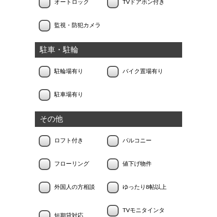
オートロック
TVドアホン付き
監視・防犯カメラ
駐車・駐輪
駐輪場有り
バイク置場有り
駐車場有り
その他
ロフト付き
バルコニー
フローリング
値下げ物件
外国人の方相談
ゆったり8帖以上
TVモニタインタ
短期貸対応