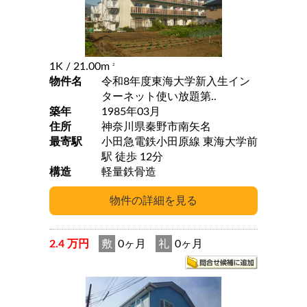
1K
/ 21.00m
2
物件名
令和8年度東海大学新入生イン
ターネット使い放題第..
築年
1985年03月
住所
神奈川県秦野市南矢名
最寄駅
小田急電鉄小田原線 東海大学前
駅 徒歩 12分
構造
軽量鉄骨造
2.4 万円
敷
0ヶ月
礼
0ヶ月