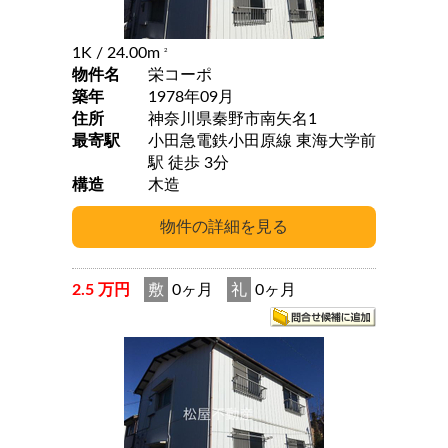
1K
/ 24.00m
2
物件名
栄コーポ
築年
1978年09月
住所
神奈川県秦野市南矢名1
最寄駅
小田急電鉄小田原線 東海大学前
駅 徒歩 3分
構造
木造
2.5 万円
敷
0ヶ月
礼
0ヶ月