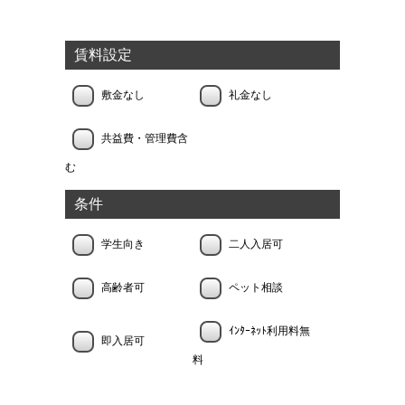
賃料設定
敷金なし
礼金なし
共益費・管理費含
む
条件
学生向き
二人入居可
高齢者可
ペット相談
ｲﾝﾀｰﾈｯﾄ利用料無
即入居可
料