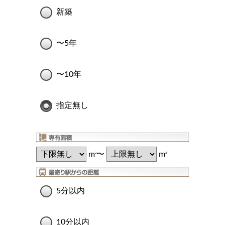
新築
〜5年
〜10年
指定無し
m
〜
m
2
2
5分以内
10分以内