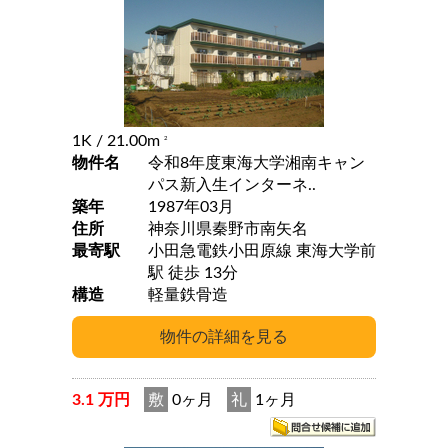
1K
/ 21.00m
2
物件名
令和8年度東海大学湘南キャン
パス新入生インターネ..
築年
1987年03月
住所
神奈川県秦野市南矢名
最寄駅
小田急電鉄小田原線 東海大学前
駅 徒歩 13分
構造
軽量鉄骨造
3.1 万円
敷
0ヶ月
礼
1ヶ月