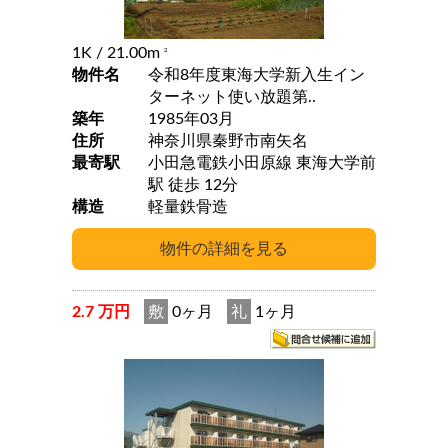
1K
/ 21.00m
2
物件名
令和8年度東海大学新入生イン
ターネット使い放題第..
築年
1985年03月
住所
神奈川県秦野市南矢名
最寄駅
小田急電鉄小田原線 東海大学前
駅 徒歩 12分
構造
軽量鉄骨造
2.7 万円
敷
0ヶ月
礼
1ヶ月