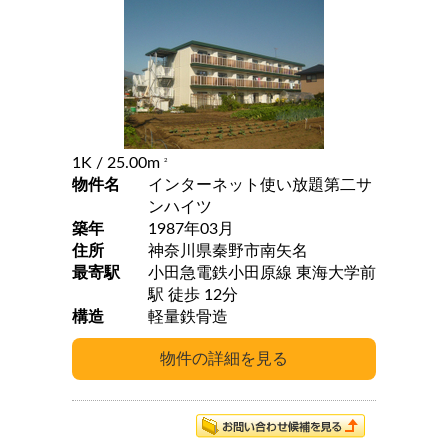
1K
/ 25.00m
2
物件名
インターネット使い放題第二サ
ンハイツ
築年
1987年03月
住所
神奈川県秦野市南矢名
最寄駅
小田急電鉄小田原線 東海大学前
駅 徒歩 12分
構造
軽量鉄骨造