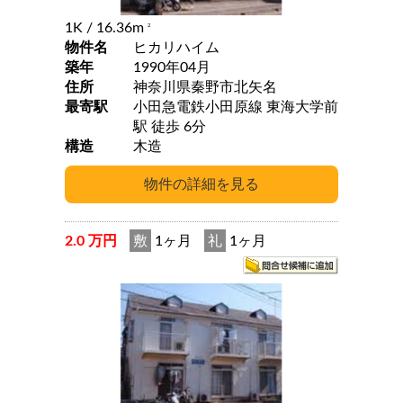
1K
/ 16.36m
2
物件名
ヒカリハイム
築年
1990年04月
住所
神奈川県秦野市北矢名
最寄駅
小田急電鉄小田原線 東海大学前
駅 徒歩 6分
構造
木造
2.0 万円
敷
1ヶ月
礼
1ヶ月