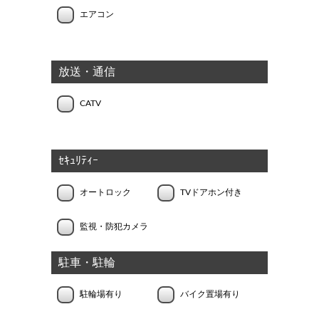
エアコン
放送・通信
CATV
ｾｷｭﾘﾃｨｰ
オートロック
TVドアホン付き
監視・防犯カメラ
駐車・駐輪
駐輪場有り
バイク置場有り