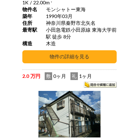
1K
/ 22.00m
2
物件名
モンシャトー東海
築年
1990年03月
住所
神奈川県秦野市北矢名
最寄駅
小田急電鉄小田原線 東海大学前
駅 徒歩 8分
構造
木造
2.0 万円
敷
0ヶ月
礼
1ヶ月