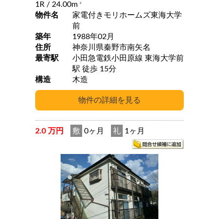
1R
/ 24.00m
2
物件名
家電付きモリホームズ東海大学
前
築年
1988年02月
住所
神奈川県秦野市南矢名
最寄駅
小田急電鉄小田原線 東海大学前
駅 徒歩 15分
構造
木造
2.0 万円
敷
0ヶ月
礼
1ヶ月