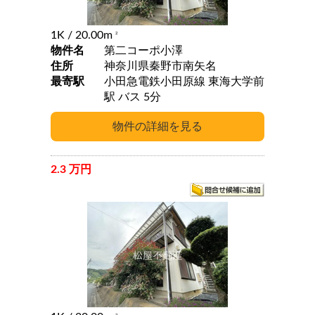
1K
/ 20.00m
2
物件名
第二コーポ小澤
住所
神奈川県秦野市南矢名
最寄駅
小田急電鉄小田原線 東海大学前
駅 バス 5分
2.3 万円