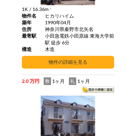
1K
/ 16.36m
2
物件名
ヒカリハイム
築年
1990年04月
住所
神奈川県秦野市北矢名
最寄駅
小田急電鉄小田原線 東海大学前
駅 徒歩 6分
構造
木造
2.0 万円
敷
1ヶ月
礼
1ヶ月