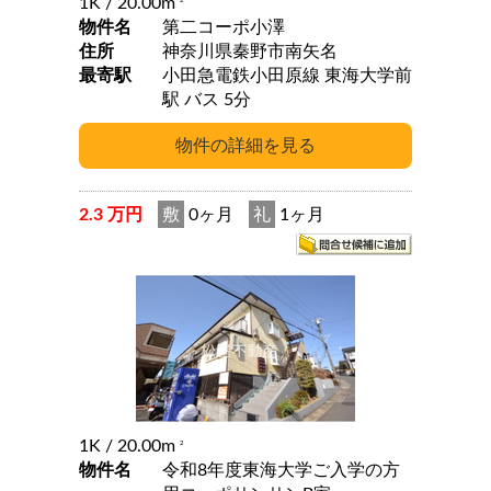
1K
/ 20.00m
2
物件名
第二コーポ小澤
住所
神奈川県秦野市南矢名
最寄駅
小田急電鉄小田原線 東海大学前
駅 バス 5分
2.3 万円
敷
0ヶ月
礼
1ヶ月
1K
/ 20.00m
2
物件名
令和8年度東海大学ご入学の方