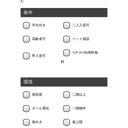
む
条件
学生向き
二人入居可
高齢者可
ペット相談
ｲﾝﾀｰﾈｯﾄ利用料無
即入居可
料
環境
角部屋
二階以上
オール電化
一階物件
南向き
最上階