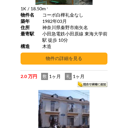
1K
/ 18.50m
2
物件名
コーポ白樺礼金なし
築年
1982年03月
住所
神奈川県秦野市南矢名
最寄駅
小田急電鉄小田原線 東海大学前
駅 徒歩 10分
構造
木造
2.0 万円
敷
1ヶ月
礼
1ヶ月