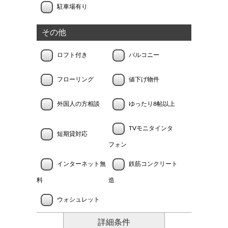
駐車場有り
その他
ロフト付き
バルコニー
フローリング
値下げ物件
外国人の方相談
ゆったり8帖以上
TVモニタインタ
短期貸対応
フォン
インターネット無
鉄筋コンクリート
料
造
ウォシュレット