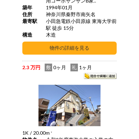
用コーポサンサンB家..
築年
1994年01月
住所
神奈川県秦野市南矢名
最寄駅
小田急電鉄小田原線 東海大学前
駅 徒歩 15分
構造
木造
2.3 万円
敷
0ヶ月
礼
1ヶ月
1K
/ 20.00m
2