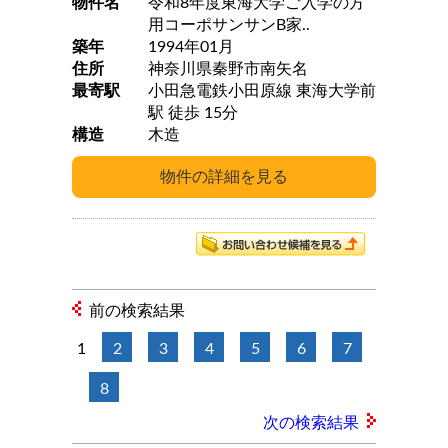
物件名
令和8年度東海大学ご入学の方
用コーポサンサンB家..
築年
1994年01月
住所
神奈川県秦野市南矢名
最寄駅
小田急電鉄小田原線 東海大学前
駅 徒歩 15分
構造
木造
前の検索結果
1
2
3
4
5
6
7
8
次の検索結果