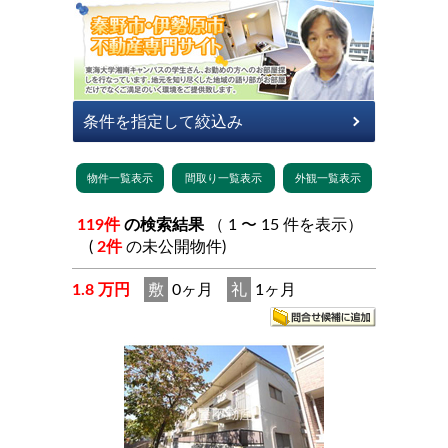
119件
の検索結果
（ 1 〜 15 件を表示）
(
2件
の未公開物件)
1.8 万円
敷
0ヶ月
礼
1ヶ月