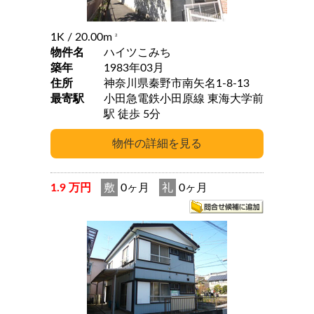
1K
/ 20.00m
2
物件名
ハイツこみち
築年
1983年03月
住所
神奈川県秦野市南矢名1-8-13
最寄駅
小田急電鉄小田原線 東海大学前
駅 徒歩 5分
1.9 万円
敷
0ヶ月
礼
0ヶ月