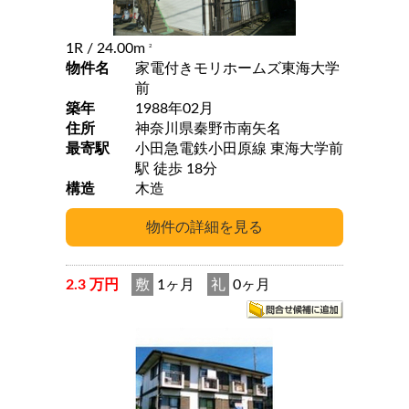
1R
/ 24.00m
2
物件名
家電付きモリホームズ東海大学
前
築年
1988年02月
住所
神奈川県秦野市南矢名
最寄駅
小田急電鉄小田原線 東海大学前
駅 徒歩 18分
構造
木造
2.3 万円
敷
1ヶ月
礼
0ヶ月