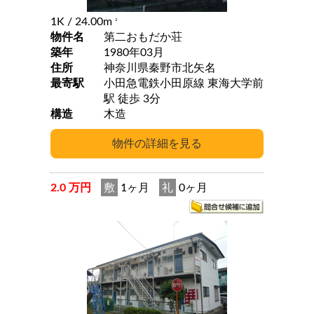
1K
/ 24.00m
2
物件名
第二おもだか荘
築年
1980年03月
住所
神奈川県秦野市北矢名
最寄駅
小田急電鉄小田原線 東海大学前
駅 徒歩 3分
構造
木造
2.0 万円
敷
1ヶ月
礼
0ヶ月