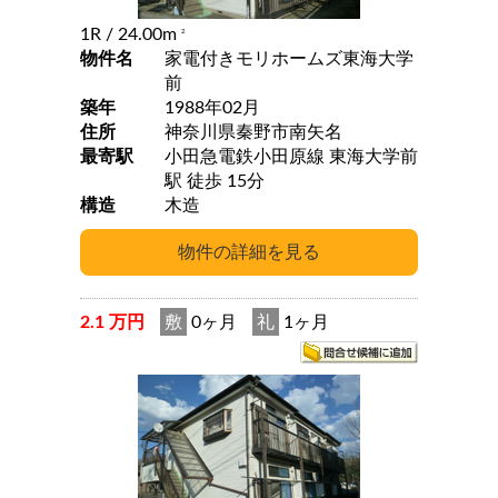
1R
/ 24.00m
2
物件名
家電付きモリホームズ東海大学
前
築年
1988年02月
住所
神奈川県秦野市南矢名
最寄駅
小田急電鉄小田原線 東海大学前
駅 徒歩 15分
構造
木造
2.1 万円
敷
0ヶ月
礼
1ヶ月