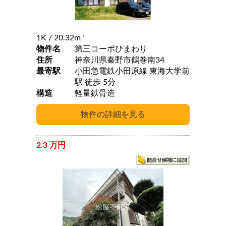
1K
/ 20.32m
2
物件名
第三コーポひまわり
住所
神奈川県秦野市鶴巻南34
最寄駅
小田急電鉄小田原線 東海大学前
駅 徒歩 5分
構造
軽量鉄骨造
2.3 万円