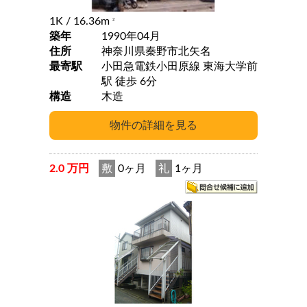
1K
/ 16.36m
2
築年
1990年04月
住所
神奈川県秦野市北矢名
最寄駅
小田急電鉄小田原線 東海大学前
駅 徒歩 6分
構造
木造
2.0 万円
敷
0ヶ月
礼
1ヶ月