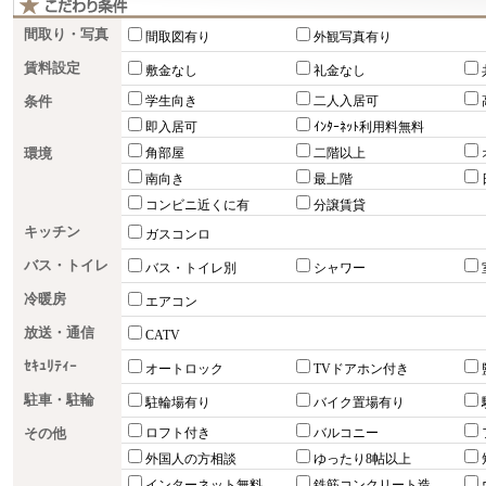
間取り・写真
間取図有り
外観写真有り
賃料設定
敷金なし
礼金なし
条件
学生向き
二人入居可
即入居可
ｲﾝﾀｰﾈｯﾄ利用料無料
環境
角部屋
二階以上
南向き
最上階
コンビニ近くに有
分譲賃貸
キッチン
ガスコンロ
バス・トイレ
バス・トイレ別
シャワー
冷暖房
エアコン
放送・通信
CATV
ｾｷｭﾘﾃｨｰ
オートロック
TVドアホン付き
駐車・駐輪
駐輪場有り
バイク置場有り
その他
ロフト付き
バルコニー
外国人の方相談
ゆったり8帖以上
インターネット無料
鉄筋コンクリート造