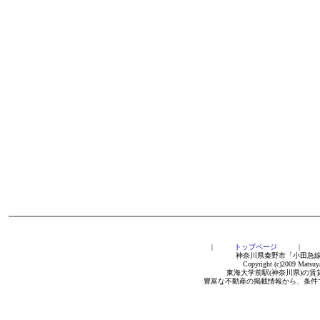
|
トップページ
神奈川県秦野市「小田急線
Copyright (c)2009 Matsuya
東海大学前駅(神奈川県)の
豊富な不動産の掲載情報から、条件