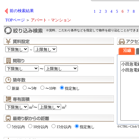
前の検索結果
1
2
3
4
5
6
7
8
TOPページ
＞
アパート・マンション
※賃料、こだわり条件などを指定して物件を絞り込むことができま
～
沿線
〜
新築
〜5年
〜10年
指定無し
2
2
m
〜
m
※CTRL+Cli
5分以内
10分以内
15分以内
指定無し