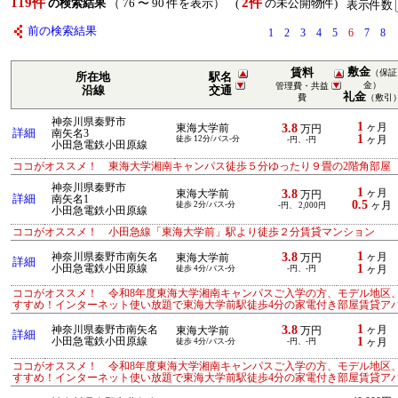
119件
2件
の検索結果
（ 76 〜 90 件を表示） (
の未公開物件)
表示件数
前の検索結果
1
2
3
4
5
6
7
8
敷金
賃料
（保証
所在地
駅名
金）
管理費・共益
沿線
交通
礼金
費
（敷引
神奈川県秦野市
1
3.8
ヶ月
東海大学前
万円
詳細
南矢名3
1
徒歩 12分/バス-分
ヶ月
-円、-円
小田急電鉄小田原線
ココがオススメ！ 東海大学湘南キャンパス徒歩５分ゆったり９畳の2階角部屋
神奈川県秦野市
1
3.8
ヶ月
東海大学前
万円
詳細
南矢名1
0.5
徒歩 2分/バス-分
ヶ月
-円、 2,000円
小田急電鉄小田原線
ココがオススメ！ 小田急線「東海大学前」駅より徒歩２分賃貸マンション
1
3.8
神奈川県秦野市南矢名
ヶ月
東海大学前
万円
詳細
1
小田急電鉄小田原線
徒歩 4分/バス-分
-円、-円
ヶ月
ココがオススメ！ 令和8年度東海大学湘南キャンパスご入学の方、モデル地区
すすめ！インターネット使い放題で東海大学前駅徒歩4分の家電付き部屋賃貸ア
1
3.8
神奈川県秦野市南矢名
ヶ月
東海大学前
万円
詳細
1
小田急電鉄小田原線
徒歩 4分/バス-分
-円、-円
ヶ月
ココがオススメ！ 令和8年度東海大学湘南キャンパスご入学の方、モデル地区
すすめ！インターネット使い放題で東海大学前駅徒歩4分の家電付き部屋賃貸ア