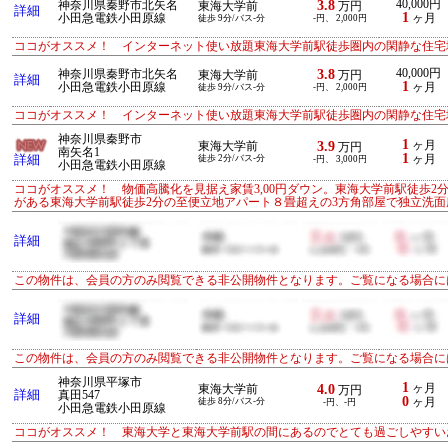
3.8
40,000円
神奈川県秦野市北矢名
東海大学前
万円
詳細
1
小田急電鉄小田原線
ヶ月
徒歩 9分/バス-分
-円、 2,000円
ココがオススメ！ インターネット使い放題東海大学前駅徒歩圏内の閑静な住宅
3.8
40,000円
神奈川県秦野市北矢名
東海大学前
万円
詳細
1
小田急電鉄小田原線
ヶ月
徒歩 9分/バス-分
-円、 2,000円
ココがオススメ！ インターネット使い放題東海大学前駅徒歩圏内の閑静な住宅
神奈川県秦野市
1
3.9
ヶ月
東海大学前
万円
南矢名1
1
詳細
徒歩 2分/バス-分
ヶ月
-円、 3,000円
小田急電鉄小田原線
ココがオススメ！ 物価高騰化を見据え家賃3,00円ダウン。東海大学前駅徒歩2
がある東海大学前駅徒歩2分の至便立地アパート８畳超えの3方角部屋で独立洗面
詳細
この物件は、会員の方のみ閲覧できる非公開物件となります。ご覧になる場合に
詳細
この物件は、会員の方のみ閲覧できる非公開物件となります。ご覧になる場合に
神奈川県平塚市
1
4.0
ヶ月
東海大学前
万円
詳細
真田547
0
徒歩 8分/バス-分
ヶ月
-円、-円
小田急電鉄小田原線
ココがオススメ！ 東海大学と東海大学前駅の間にあるのでとても過ごしやすい