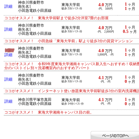
神奈川県秦野市
1
4.0
ヶ月
東海大学前
万円
詳細
南矢名1
1
徒歩 2分/バス-分
ヶ月
-円、 500円
小田急電鉄小田原線
ココがオススメ！ 東海大学前駅まで徒歩2分洋室7畳のお部屋
神奈川県秦野市
1
4.0
ヶ月
東海大学前
万円
詳細
南矢名1
0.5
徒歩 3分/バス-分
ヶ月
-円、 2,000円
小田急電鉄小田原線
ココがオススメ！ 小田急線「東海大学前」駅より徒歩3分の賃貸マンション
神奈川県秦野市
1
4.0
ヶ月
東海大学前
万円
南矢名2
1
詳細
徒歩 7分/バス-分
ヶ月
1,000円、-円
小田急電鉄小田原線
ココがオススメ！ 令和9年度東海大学湘南キャンパス新入生へおすすめ！収納
分のバストイレ別々洗濯機室内のおすすめアパート
神奈川県秦野市
1
4.1
ヶ月
東海大学前
万円
詳細
南矢名1
0
徒歩 3分/バス-分
ヶ月
-円、-円
小田急電鉄小田原線
ココがオススメ！ インターネット使い放題東海大学前駅徒歩3分の室内洗濯機
1
4.1
神奈川県平塚市真田
ヶ月
東海大学前
万円
詳細
0
小田急電鉄小田原線
徒歩 14分/バス-分
-円、-円
ヶ月
ココがオススメ！ 東海大学湘南キャンパス目の前。