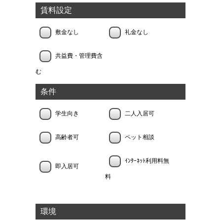
賃料設定
敷金なし
礼金なし
共益費・管理費含
む
条件
学生向き
二人入居可
高齢者可
ペット相談
ｲﾝﾀｰﾈｯﾄ利用料無
即入居可
料
環境