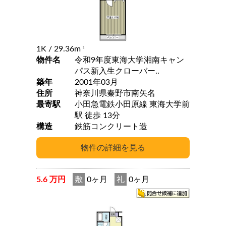
1K
/ 29.36m
2
物件名
令和9年度東海大学湘南キャン
パス新入生クローバー..
築年
2001年03月
住所
神奈川県秦野市南矢名
最寄駅
小田急電鉄小田原線 東海大学前
駅 徒歩 13分
構造
鉄筋コンクリート造
5.6 万円
敷
0ヶ月
礼
0ヶ月