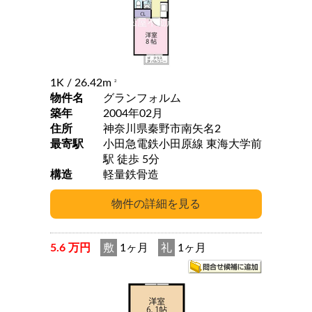
1K
/ 26.42m
2
物件名
グランフォルム
築年
2004年02月
住所
神奈川県秦野市南矢名2
最寄駅
小田急電鉄小田原線 東海大学前
駅 徒歩 5分
構造
軽量鉄骨造
5.6 万円
敷
1ヶ月
礼
1ヶ月