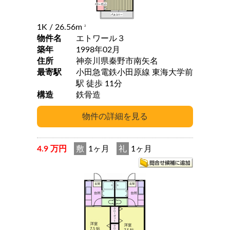
1K
/ 26.56m
2
物件名
エトワール３
築年
1998年02月
住所
神奈川県秦野市南矢名
最寄駅
小田急電鉄小田原線 東海大学前
駅 徒歩 11分
構造
鉄骨造
4.9 万円
敷
1ヶ月
礼
1ヶ月