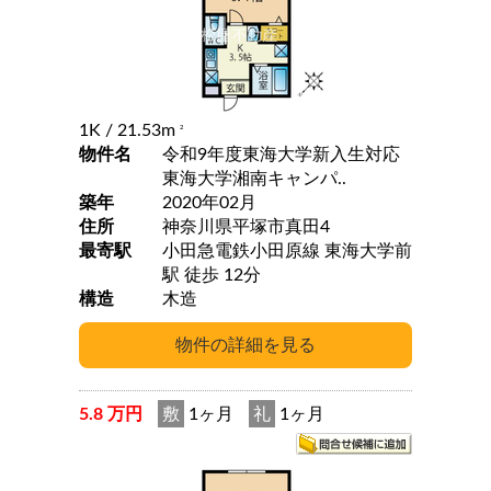
1K
/ 21.53m
2
物件名
令和9年度東海大学新入生対応
東海大学湘南キャンパ..
築年
2020年02月
住所
神奈川県平塚市真田4
最寄駅
小田急電鉄小田原線 東海大学前
駅 徒歩 12分
構造
木造
5.8 万円
敷
1ヶ月
礼
1ヶ月