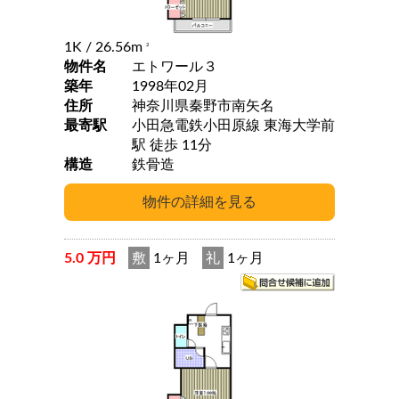
1K
/ 26.56m
2
物件名
エトワール３
築年
1998年02月
住所
神奈川県秦野市南矢名
最寄駅
小田急電鉄小田原線 東海大学前
駅 徒歩 11分
構造
鉄骨造
5.0 万円
敷
1ヶ月
礼
1ヶ月