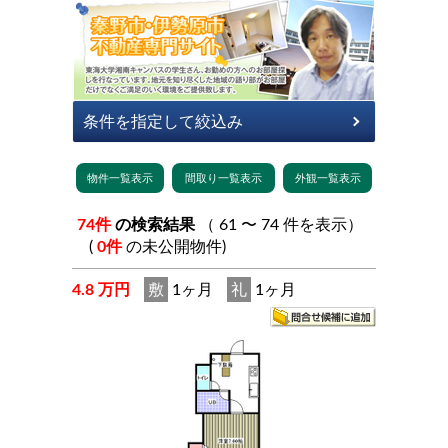
74件
の検索結果
（ 61 〜 74 件を表示）
(
0件
の未公開物件)
4.8 万円
敷
1ヶ月
礼
1ヶ月