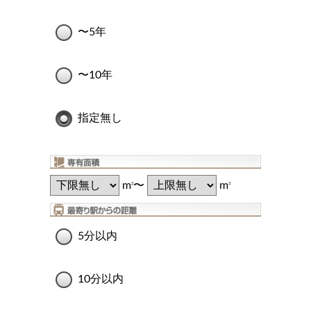
〜5年
〜10年
指定無し
m
〜
m
2
2
5分以内
10分以内