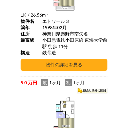
1K
/ 26.56m
2
物件名
エトワール３
築年
1998年02月
住所
神奈川県秦野市南矢名
最寄駅
小田急電鉄小田原線 東海大学前
駅 徒歩 11分
構造
鉄骨造
5.0 万円
敷
1ヶ月
礼
1ヶ月