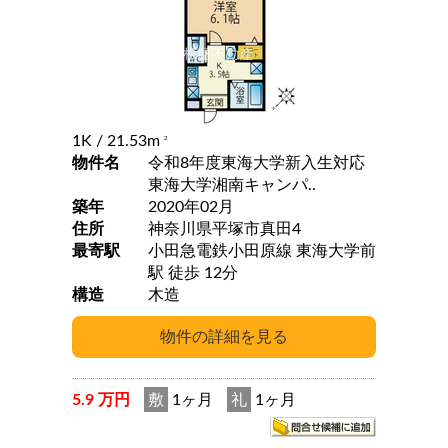
1K
/ 21.53m
2
物件名
令和8年度東海大学新入生対応
東海大学湘南キャンパ..
築年
2020年02月
住所
神奈川県平塚市真田4
最寄駅
小田急電鉄小田原線 東海大学前
駅 徒歩 12分
構造
木造
5.9 万円
敷
1ヶ月
礼
1ヶ月