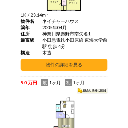
1K
/ 23.14m
2
物件名
ネイチャーハウス
築年
2005年04月
住所
神奈川県秦野市南矢名1
最寄駅
小田急電鉄小田原線 東海大学前
駅 徒歩 4分
構造
木造
5.0 万円
敷
1ヶ月
礼
1ヶ月