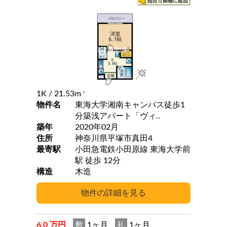
1K
/ 21.53m
2
物件名
東海大学湘南キャンパス徒歩1
分築浅アパート「ヴィ..
築年
2020年02月
住所
神奈川県平塚市真田4
最寄駅
小田急電鉄小田原線 東海大学前
駅 徒歩 12分
構造
木造
6.0 万円
敷
1ヶ月
礼
1ヶ月