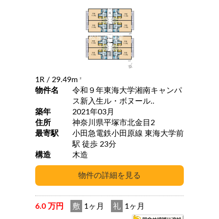
1R
/ 29.49m
2
物件名
令和９年東海大学湘南キャンパ
ス新入生ル・ボヌール..
築年
2021年03月
住所
神奈川県平塚市北金目2
最寄駅
小田急電鉄小田原線 東海大学前
駅 徒歩 23分
構造
木造
6.0 万円
敷
1ヶ月
礼
1ヶ月