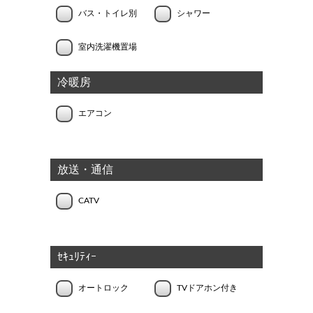
バス・トイレ別
シャワー
室内洗濯機置場
冷暖房
エアコン
放送・通信
CATV
ｾｷｭﾘﾃｨｰ
オートロック
TVドアホン付き