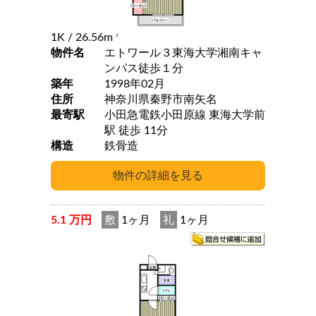
1K
/ 26.56m
2
物件名
エトワール３東海大学湘南キャ
ンパス徒歩１分
築年
1998年02月
住所
神奈川県秦野市南矢名
最寄駅
小田急電鉄小田原線 東海大学前
駅 徒歩 11分
構造
鉄骨造
5.1 万円
敷
1ヶ月
礼
1ヶ月