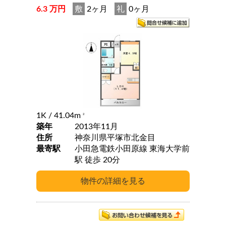
6.3 万円
敷
2ヶ月
礼
0ヶ月
1K
/ 41.04m
2
築年
2013年11月
住所
神奈川県平塚市北金目
最寄駅
小田急電鉄小田原線 東海大学前
駅 徒歩 20分