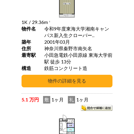
1K
/ 29.36m
2
物件名
令和9年度東海大学湘南キャン
パス新入生クローバー..
築年
2001年03月
住所
神奈川県秦野市南矢名
最寄駅
小田急電鉄小田原線 東海大学前
駅 徒歩 13分
構造
鉄筋コンクリート造
5.1 万円
敷
1ヶ月
礼
1ヶ月