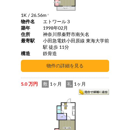
1K
/ 26.56m
2
物件名
エトワール３
築年
1998年02月
住所
神奈川県秦野市南矢名
最寄駅
小田急電鉄小田原線 東海大学前
駅 徒歩 11分
構造
鉄骨造
5.0 万円
敷
1ヶ月
礼
1ヶ月