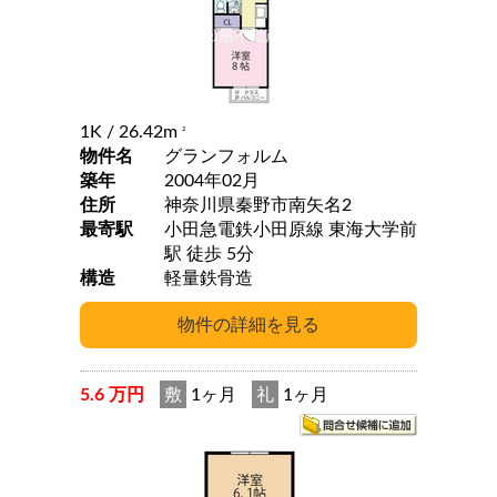
1K
/ 26.42m
2
物件名
グランフォルム
築年
2004年02月
住所
神奈川県秦野市南矢名2
最寄駅
小田急電鉄小田原線 東海大学前
駅 徒歩 5分
構造
軽量鉄骨造
5.6 万円
敷
1ヶ月
礼
1ヶ月