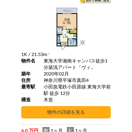
1K
/ 21.53m
2
物件名
東海大学湘南キャンパス徒歩1
分築浅アパート「ヴィ..
築年
2020年02月
住所
神奈川県平塚市真田4
最寄駅
小田急電鉄小田原線 東海大学前
駅 徒歩 12分
構造
木造
6.0 万円
敷
1ヶ月
礼
1ヶ月