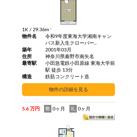
1K
/ 29.36m
2
物件名
令和9年度東海大学湘南キャン
パス新入生クローバー..
築年
2001年03月
住所
神奈川県秦野市南矢名
最寄駅
小田急電鉄小田原線 東海大学前
駅 徒歩 13分
構造
鉄筋コンクリート造
5.6 万円
敷
0ヶ月
礼
0ヶ月