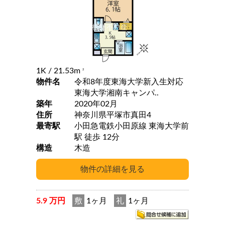
1K
/ 21.53m
2
物件名
令和8年度東海大学新入生対応
東海大学湘南キャンパ..
築年
2020年02月
住所
神奈川県平塚市真田4
最寄駅
小田急電鉄小田原線 東海大学前
駅 徒歩 12分
構造
木造
5.9 万円
敷
1ヶ月
礼
1ヶ月