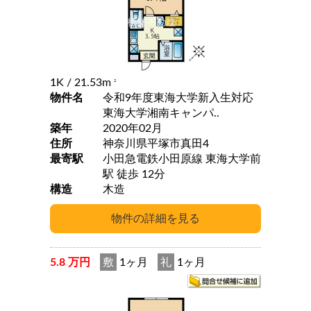
1K
/ 21.53m
2
物件名
令和9年度東海大学新入生対応
東海大学湘南キャンパ..
築年
2020年02月
住所
神奈川県平塚市真田4
最寄駅
小田急電鉄小田原線 東海大学前
駅 徒歩 12分
構造
木造
5.8 万円
敷
1ヶ月
礼
1ヶ月