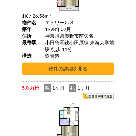
1K
/ 26.56m
2
物件名
エトワール３
築年
1998年02月
住所
神奈川県秦野市南矢名
最寄駅
小田急電鉄小田原線 東海大学前
駅 徒歩 11分
構造
鉄骨造
5.0 万円
敷
1ヶ月
礼
1ヶ月