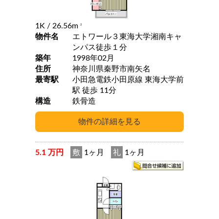
1K
/ 26.56m
2
物件名
エトワール３東海大学湘南キャ
ンパス徒歩１分
築年
1998年02月
住所
神奈川県秦野市南矢名
最寄駅
小田急電鉄小田原線 東海大学前
駅 徒歩 11分
構造
鉄骨造
5.1 万円
敷
1ヶ月
礼
1ヶ月