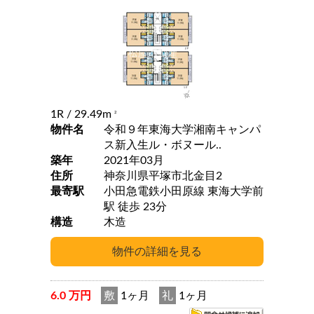
1R
/ 29.49m
2
物件名
令和９年東海大学湘南キャンパ
ス新入生ル・ボヌール..
築年
2021年03月
住所
神奈川県平塚市北金目2
最寄駅
小田急電鉄小田原線 東海大学前
駅 徒歩 23分
構造
木造
6.0 万円
敷
1ヶ月
礼
1ヶ月