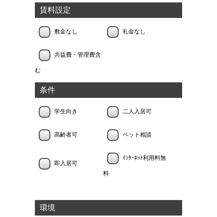
賃料設定
敷金なし
礼金なし
共益費・管理費含
む
条件
学生向き
二人入居可
高齢者可
ペット相談
ｲﾝﾀｰﾈｯﾄ利用料無
即入居可
料
環境