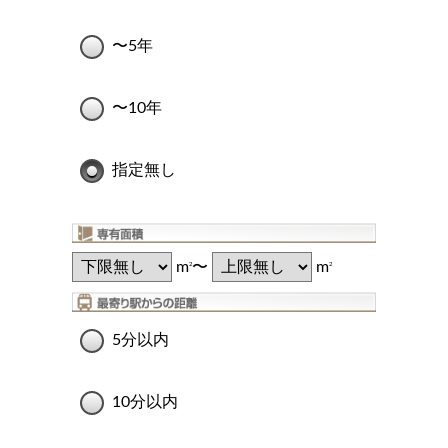
〜5年
〜10年
指定無し
m
〜
m
2
2
5分以内
10分以内