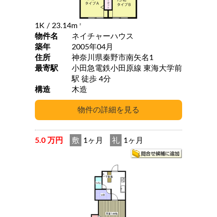
1K
/ 23.14m
2
物件名
ネイチャーハウス
築年
2005年04月
住所
神奈川県秦野市南矢名1
最寄駅
小田急電鉄小田原線 東海大学前
駅 徒歩 4分
構造
木造
5.0 万円
敷
1ヶ月
礼
1ヶ月