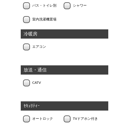
バス・トイレ別
シャワー
室内洗濯機置場
冷暖房
エアコン
放送・通信
CATV
ｾｷｭﾘﾃｨｰ
オートロック
TVドアホン付き