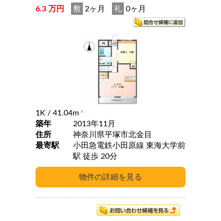
6.3 万円
敷
2ヶ月
礼
0ヶ月
1K
/ 41.04m
2
築年
2013年11月
住所
神奈川県平塚市北金目
最寄駅
小田急電鉄小田原線 東海大学前
駅 徒歩 20分