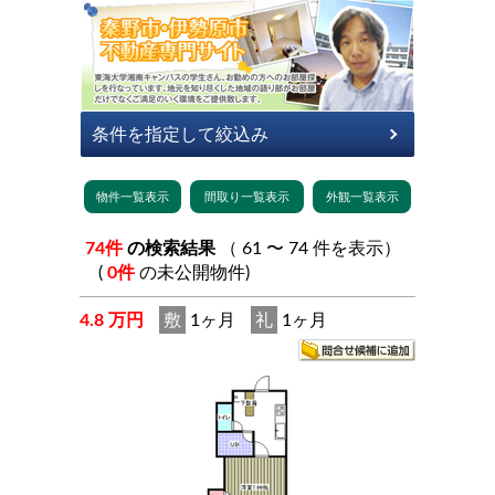
74件
の検索結果
（ 61 〜 74 件を表示）
(
0件
の未公開物件)
4.8 万円
敷
1ヶ月
礼
1ヶ月