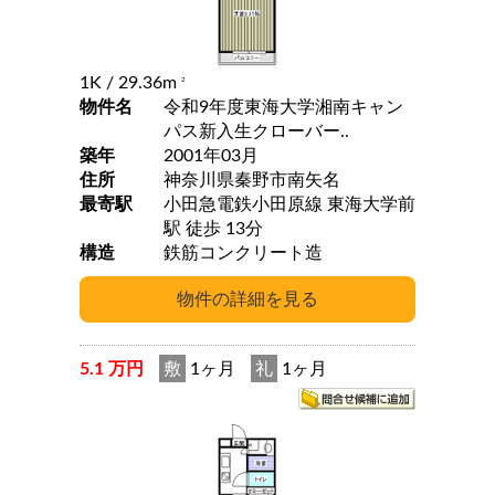
1K
/ 29.36m
2
物件名
令和9年度東海大学湘南キャン
パス新入生クローバー..
築年
2001年03月
住所
神奈川県秦野市南矢名
最寄駅
小田急電鉄小田原線 東海大学前
駅 徒歩 13分
構造
鉄筋コンクリート造
5.1 万円
敷
1ヶ月
礼
1ヶ月