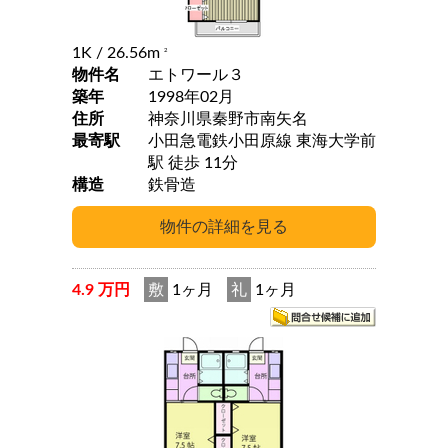
1K
/ 26.56m
2
物件名
エトワール３
築年
1998年02月
住所
神奈川県秦野市南矢名
最寄駅
小田急電鉄小田原線 東海大学前
駅 徒歩 11分
構造
鉄骨造
4.9 万円
敷
1ヶ月
礼
1ヶ月