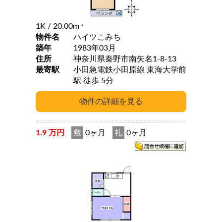
1K
/ 20.00m
2
物件名
ハイツこみち
築年
1983年03月
住所
神奈川県秦野市南矢名1-8-13
最寄駅
小田急電鉄小田原線 東海大学前
駅 徒歩 5分
1.9 万円
敷
0ヶ月
礼
0ヶ月