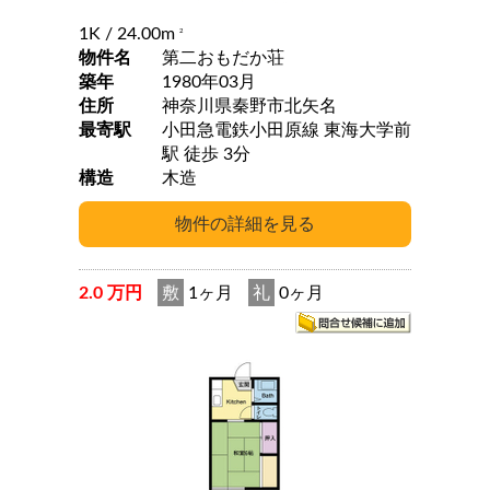
1K
/ 24.00m
2
物件名
第二おもだか荘
築年
1980年03月
住所
神奈川県秦野市北矢名
最寄駅
小田急電鉄小田原線 東海大学前
駅 徒歩 3分
構造
木造
2.0 万円
敷
1ヶ月
礼
0ヶ月