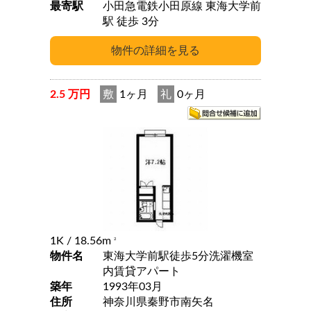
最寄駅
小田急電鉄小田原線 東海大学前
駅 徒歩 3分
2.5 万円
敷
1ヶ月
礼
0ヶ月
1K
/ 18.56m
2
物件名
東海大学前駅徒歩5分洗濯機室
内賃貸アパート
築年
1993年03月
住所
神奈川県秦野市南矢名