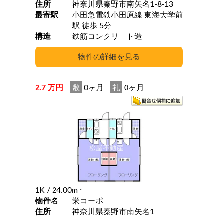
住所
神奈川県秦野市南矢名1-8-13
最寄駅
小田急電鉄小田原線 東海大学前
駅 徒歩 5分
構造
鉄筋コンクリート造
2.7 万円
敷
0ヶ月
礼
0ヶ月
1K
/ 24.00m
2
物件名
栄コーポ
住所
神奈川県秦野市南矢名1