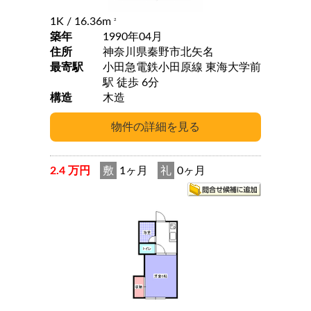
1K
/ 16.36m
2
築年
1990年04月
住所
神奈川県秦野市北矢名
最寄駅
小田急電鉄小田原線 東海大学前
駅 徒歩 6分
構造
木造
2.4 万円
敷
1ヶ月
礼
0ヶ月