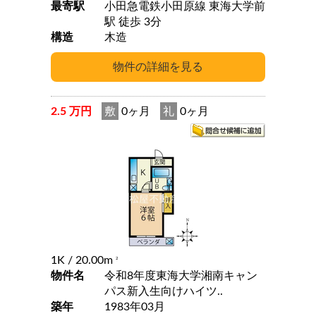
最寄駅
小田急電鉄小田原線 東海大学前
駅 徒歩 3分
構造
木造
2.5 万円
敷
0ヶ月
礼
0ヶ月
1K
/ 20.00m
2
物件名
令和8年度東海大学湘南キャン
パス新入生向けハイツ..
築年
1983年03月