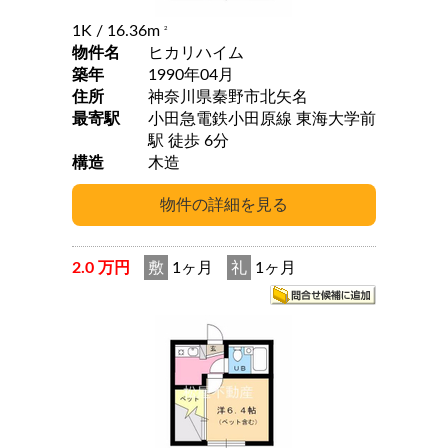
1K
/ 16.36m
2
物件名
ヒカリハイム
築年
1990年04月
住所
神奈川県秦野市北矢名
最寄駅
小田急電鉄小田原線 東海大学前
駅 徒歩 6分
構造
木造
2.0 万円
敷
1ヶ月
礼
1ヶ月