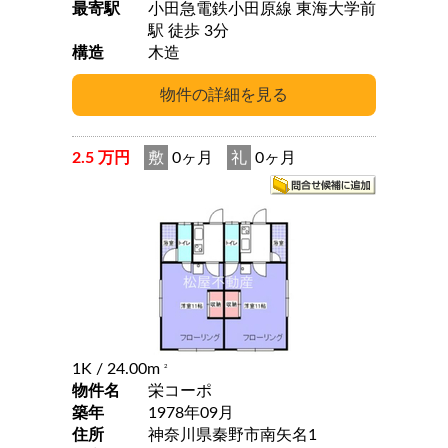
最寄駅
小田急電鉄小田原線 東海大学前
駅 徒歩 3分
構造
木造
2.5 万円
敷
0ヶ月
礼
0ヶ月
1K
/ 24.00m
2
物件名
栄コーポ
築年
1978年09月
住所
神奈川県秦野市南矢名1