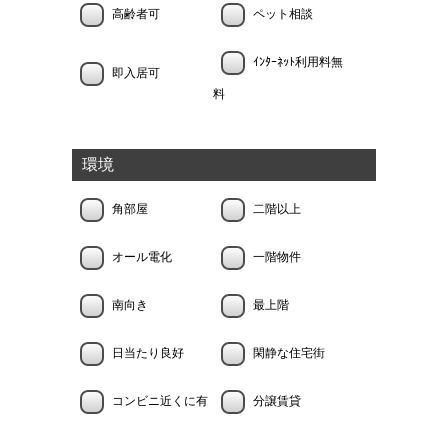
高齢者可
ペット相談
ｲﾝﾀｰﾈｯﾄ利用料無
即入居可
料
環境
角部屋
二階以上
オール電化
一階物件
南向き
最上階
日当たり良好
閑静な住宅街
コンビニ近くに有
分譲賃貸