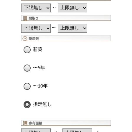
～
〜
新築
〜5年
〜10年
指定無し
2
2