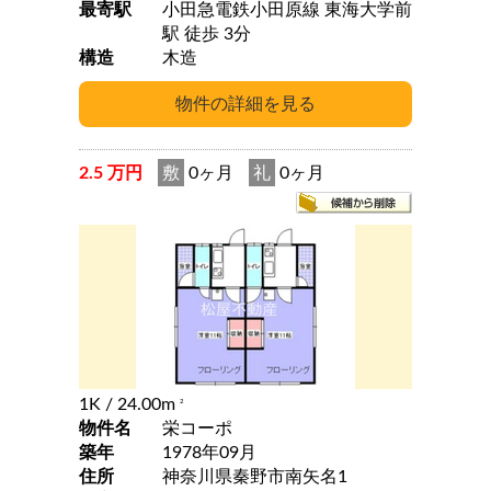
最寄駅
小田急電鉄小田原線 東海大学前
駅 徒歩 3分
構造
木造
2.5 万円
敷
0ヶ月
礼
0ヶ月
1K
/ 24.00m
2
物件名
栄コーポ
築年
1978年09月
住所
神奈川県秦野市南矢名1