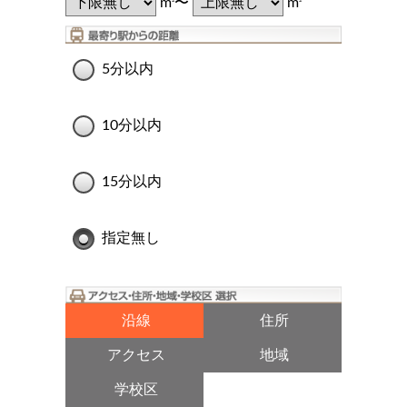
m
〜
m
5分以内
10分以内
15分以内
指定無し
沿線
住所
アクセス
地域
学校区