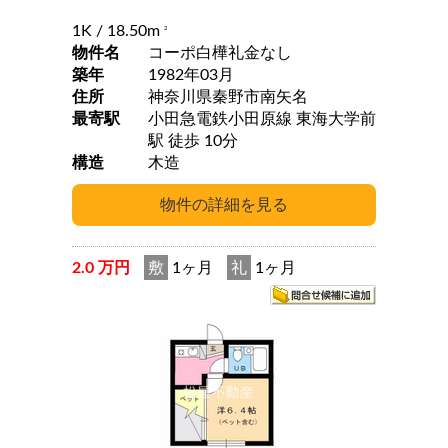
1K
/ 18.50m
2
物件名
コーポ白樺礼金なし
築年
1982年03月
住所
神奈川県秦野市南矢名
最寄駅
小田急電鉄小田原線 東海大学前
駅 徒歩 10分
構造
木造
2.0 万円
敷
1ヶ月
礼
1ヶ月