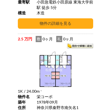
最寄駅
小田急電鉄小田原線 東海大学前
駅 徒歩 5分
構造
木造
2.5 万円
敷
0ヶ月
礼
0ヶ月
1K
/ 24.00m
2
物件名
栄コーポ
築年
1978年09月
住所
神奈川県秦野市南矢名1