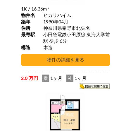
1K
/ 16.36m
2
物件名
ヒカリハイム
築年
1990年04月
住所
神奈川県秦野市北矢名
最寄駅
小田急電鉄小田原線 東海大学前
駅 徒歩 6分
構造
木造
2.0 万円
敷
1ヶ月
礼
1ヶ月