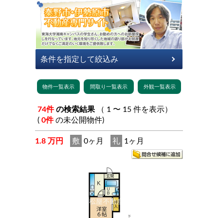
74件
の検索結果
（ 1 〜 15 件を表示）
(
0件
の未公開物件)
1.8 万円
敷
0ヶ月
礼
1ヶ月