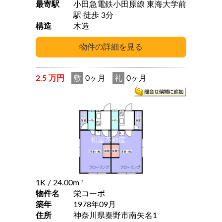
最寄駅
小田急電鉄小田原線 東海大学前
駅 徒歩 3分
構造
木造
2.5 万円
敷
0ヶ月
礼
0ヶ月
1K
/ 24.00m
2
物件名
栄コーポ
築年
1978年09月
住所
神奈川県秦野市南矢名1