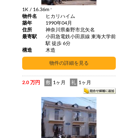
1K
/ 16.36m
2
物件名
ヒカリハイム
築年
1990年04月
住所
神奈川県秦野市北矢名
最寄駅
小田急電鉄小田原線 東海大学前
駅 徒歩 6分
構造
木造
2.0 万円
敷
1ヶ月
礼
1ヶ月