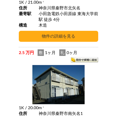
1K
/ 21.00m
2
住所
神奈川県秦野市北矢名
最寄駅
小田急電鉄小田原線 東海大学前
駅 徒歩 4分
構造
木造
2.5 万円
敷
1ヶ月
礼
0ヶ月
1K
/ 20.00m
2
住所
神奈川県秦野市南矢名1