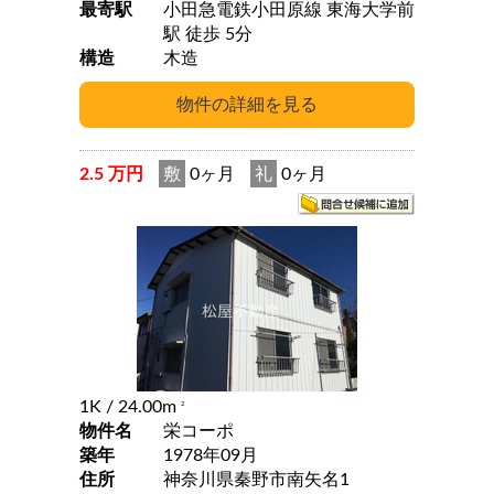
最寄駅
小田急電鉄小田原線 東海大学前
駅 徒歩 5分
構造
木造
2.5 万円
敷
0ヶ月
礼
0ヶ月
1K
/ 24.00m
2
物件名
栄コーポ
築年
1978年09月
住所
神奈川県秦野市南矢名1