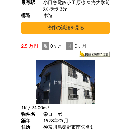
最寄駅
小田急電鉄小田原線 東海大学前
駅 徒歩 3分
構造
木造
2.5 万円
敷
0ヶ月
礼
0ヶ月
1K
/ 24.00m
2
物件名
栄コーポ
築年
1978年09月
住所
神奈川県秦野市南矢名1