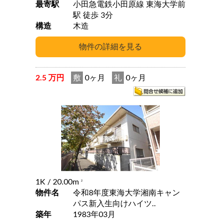
最寄駅
小田急電鉄小田原線 東海大学前
駅 徒歩 3分
構造
木造
2.5 万円
敷
0ヶ月
礼
0ヶ月
1K
/ 20.00m
2
物件名
令和8年度東海大学湘南キャン
パス新入生向けハイツ..
築年
1983年03月