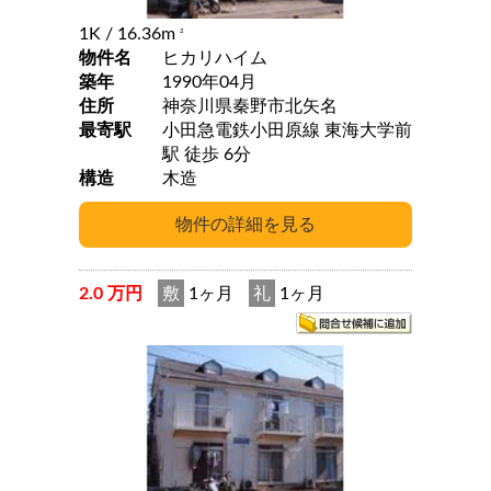
1K
/ 16.36m
2
物件名
ヒカリハイム
築年
1990年04月
住所
神奈川県秦野市北矢名
最寄駅
小田急電鉄小田原線 東海大学前
駅 徒歩 6分
構造
木造
2.0 万円
敷
1ヶ月
礼
1ヶ月