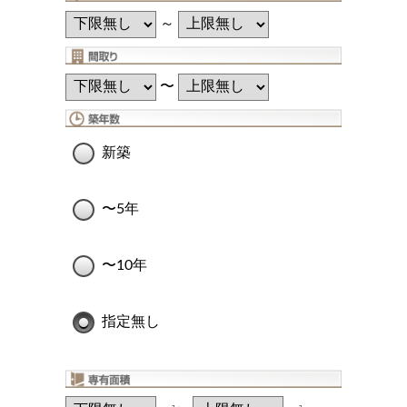
～
〜
新築
〜5年
〜10年
指定無し
2
2