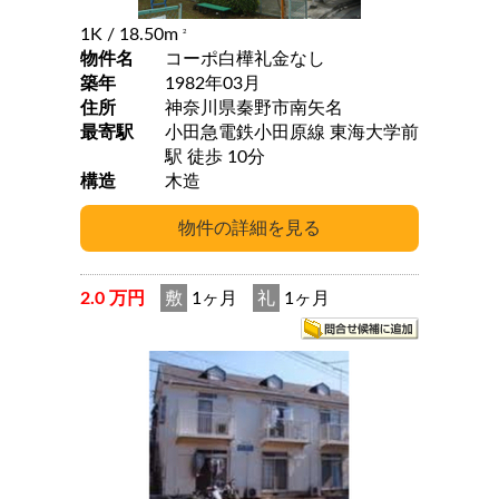
1K
/ 18.50m
2
物件名
コーポ白樺礼金なし
築年
1982年03月
住所
神奈川県秦野市南矢名
最寄駅
小田急電鉄小田原線 東海大学前
駅 徒歩 10分
構造
木造
2.0 万円
敷
1ヶ月
礼
1ヶ月