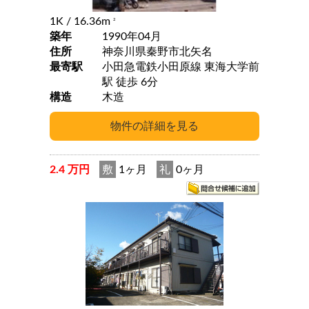
1K
/ 16.36m
2
築年
1990年04月
住所
神奈川県秦野市北矢名
最寄駅
小田急電鉄小田原線 東海大学前
駅 徒歩 6分
構造
木造
2.4 万円
敷
1ヶ月
礼
0ヶ月