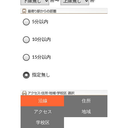
m
〜
m
5分以内
10分以内
15分以内
指定無し
沿線
住所
アクセス
地域
学校区