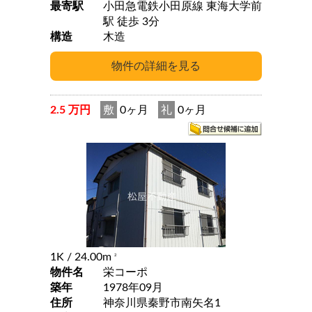
最寄駅
小田急電鉄小田原線 東海大学前
駅 徒歩 3分
構造
木造
2.5 万円
敷
0ヶ月
礼
0ヶ月
1K
/ 24.00m
2
物件名
栄コーポ
築年
1978年09月
住所
神奈川県秦野市南矢名1