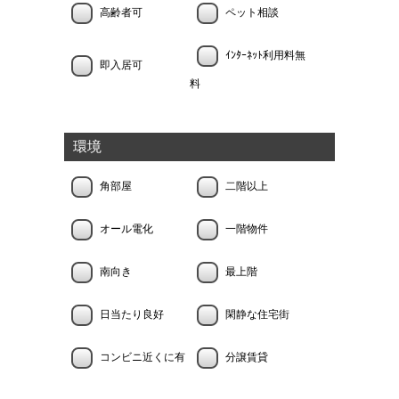
高齢者可
ペット相談
ｲﾝﾀｰﾈｯﾄ利用料無
即入居可
料
環境
角部屋
二階以上
オール電化
一階物件
南向き
最上階
日当たり良好
閑静な住宅街
コンビニ近くに有
分譲賃貸