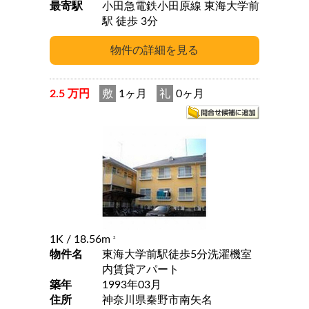
最寄駅
小田急電鉄小田原線 東海大学前
駅 徒歩 3分
2.5 万円
敷
1ヶ月
礼
0ヶ月
1K
/ 18.56m
2
物件名
東海大学前駅徒歩5分洗濯機室
内賃貸アパート
築年
1993年03月
住所
神奈川県秦野市南矢名