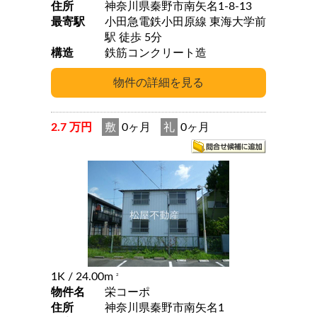
住所
神奈川県秦野市南矢名1-8-13
最寄駅
小田急電鉄小田原線 東海大学前
駅 徒歩 5分
構造
鉄筋コンクリート造
2.7 万円
敷
0ヶ月
礼
0ヶ月
1K
/ 24.00m
2
物件名
栄コーポ
住所
神奈川県秦野市南矢名1