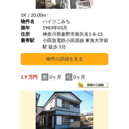
1K
/ 20.00m
2
物件名
ハイツこみち
築年
1983年03月
住所
神奈川県秦野市南矢名1-8-13
最寄駅
小田急電鉄小田原線 東海大学前
駅 徒歩 5分
1.9 万円
敷
0ヶ月
礼
0ヶ月