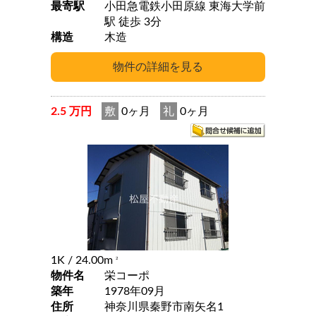
最寄駅
小田急電鉄小田原線 東海大学前
駅 徒歩 3分
構造
木造
2.5 万円
敷
0ヶ月
礼
0ヶ月
1K
/ 24.00m
2
物件名
栄コーポ
築年
1978年09月
住所
神奈川県秦野市南矢名1