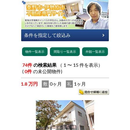
74件
の検索結果
（ 1 〜 15 件を表示）
(
0件
の未公開物件)
1.8 万円
敷
0ヶ月
礼
1ヶ月