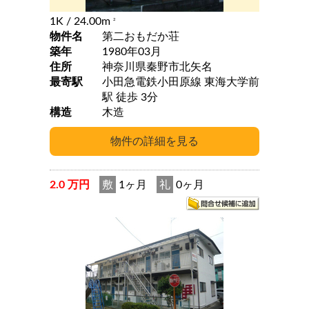
1K
/ 24.00m
2
物件名
第二おもだか荘
築年
1980年03月
住所
神奈川県秦野市北矢名
最寄駅
小田急電鉄小田原線 東海大学前
駅 徒歩 3分
構造
木造
2.0 万円
敷
1ヶ月
礼
0ヶ月