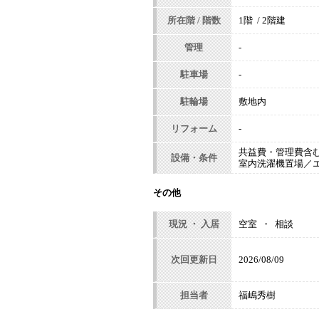
所在階 / 階数
1階 / 2階建
管理
-
駐車場
-
駐輪場
敷地内
リフォーム
-
共益費・管理費含
設備・条件
室内洗濯機置場／
その他
現況 ・ 入居
空室 ・ 相談
次回更新日
2026/08/09
担当者
福嶋秀樹