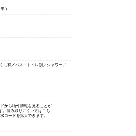
年 )
くに有／バス・トイレ別／シャワー／
ードから物件情報を見ることが
す。読み取りにくい方はこち
QRコードを拡大できます。