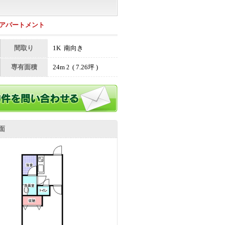
アパートメント
間取り
1K 南向き
専有面積
24m
( 7.26坪 )
2
面