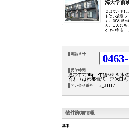
海大学前
２部屋お申し
ト使い放題っ
す。 室内動画は
ん。こんにち
るその名も「プ
電話番号
0463-
受付時間
通常午前9時～午後6時 ※水
合わせは携帯電話、定休日も
2_31117
問い合せ番号
物件詳細情報
基本