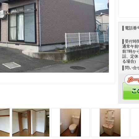
電話番
受付時
通常午前
前7時か
話、定休
る場合)
問い合