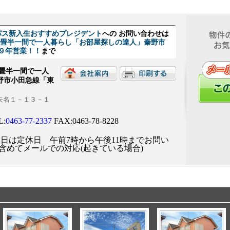
パス新入生おすすめプレジデント
への お問い合わせは
４畳半一間で一人暮らし「お部屋探しの達人」秦野市
９年営業！！
まで
畳半一間で一人
野市小田急線「東
南矢名１－１３－１
L:
0463-77-2337
FAX:0463-78-8228
曜日は定休日 午前7時から午後11時までお問い
含めてメールでの対応(起きている場合)