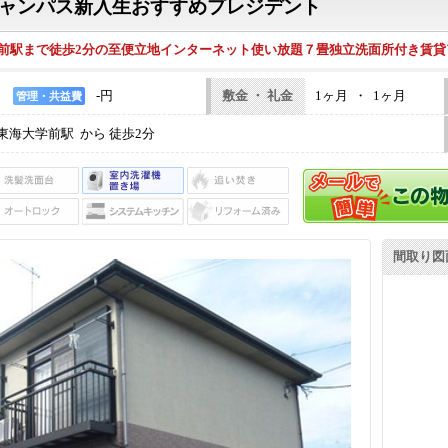
キャンパス新入生おすすめプレジデント
前駅まで徒歩2分の至便立地インターネット使い放題７畳独立洗面所付き賃貸
-円
敷金 ・ 礼金
1ヶ月 ・ 1ヶ月
管理・共益費
東海大学前駅 から 徒歩2分
間取り図