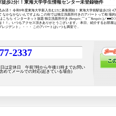
駅徒歩2分!！東海大学学生情報センター未登録物件
込み済！ 令和9年度東海大学新入生むけに募集開始！ 東海大学前駅徒歩2分 
て なかなかないんですよね この街では独立洗面所付きのアパートって相 場
こちら インターネット放題 独立洗面所付き (&equiv;￣♀￣&equiv;)／■■D 
は！！。いつもアクセス頂きありがとうございます。 本日、紹介するお部屋は
レジデント」・・・ このアパートはいつも満室で...
77-2337
曜日は定休日 午前7時から午後11時までお問い
含めてメールでの対応(起きている場合)