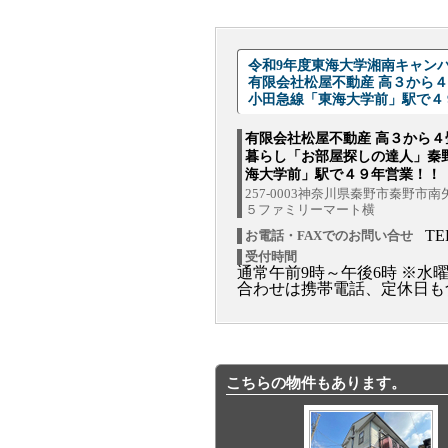
令和9年度東海大学湘南キャン
有限会社松屋不動産 高３から
小田急線「東海大学前」駅で４
有限会社松屋不動産 高３から４
暮らし「お部屋探しの達人」秦
海大学前」駅で４９年営業！！
257-0003神奈川県秦野市秦野市
５ファミリーマート横
TE
お電話・FAXでのお問い合せ
受付時間
通常午前9時～午後6時 ※水
合わせは携帯電話、定休日も
こちらの物件もあります。