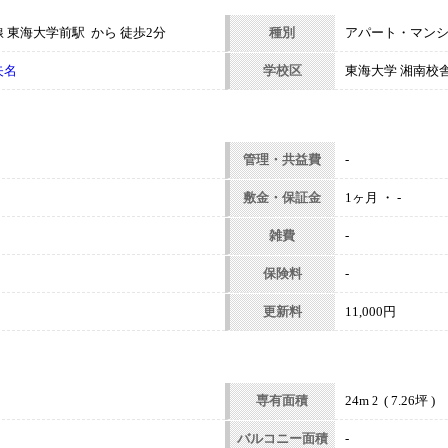
 東海大学前駅 から 徒歩2分
種別
アパート・マン
矢名
学校区
東海大学 湘南校
管理・共益費
-
敷金・保証金
1ヶ月 ・ -
雑費
-
保険料
-
更新料
11,000円
専有面積
24m
( 7.26坪 )
2
バルコニー面積
-