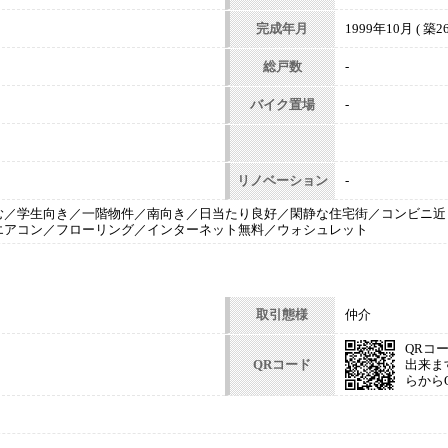
完成年月
1999年10月 ( 築26
総戸数
-
バイク置場
-
リノベーション
-
む／学生向き／一階物件／南向き／日当たり良好／閑静な住宅街／コンビニ近
エアコン／フローリング／インターネット無料／ウォシュレット
取引態様
仲介
QRコ
QRコード
出来ま
らから