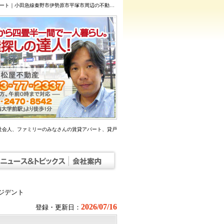
令和9年度東海大学湘南キャンパス新入生おすすめプレジデント 東海大学前駅 / 1階 1K 43,000円 24m2 築26年 賃貸空室情報｜「東海大学前」駅賃貸アパート｜小田急線秦野市伊勢原市平塚市周辺の不動産のご紹介
社会人、ファミリーのみなさんの賃貸アパート、貸戸
ジデント
2026/07/16
登録・更新日：