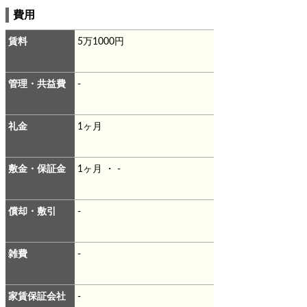
費用
賃料
5万1000円
管理・共益費
-
礼金
1ヶ月
敷金・保証金
1ヶ月 ・ -
償却・敷引
-
雑費
-
家賃保証会社
-