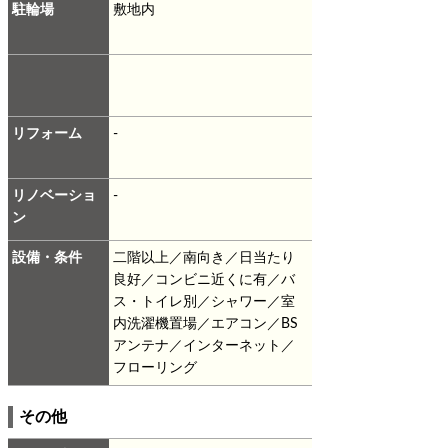
駐輪場
敷地内
リフォーム
-
リノベーショ
-
ン
設備・条件
二階以上／南向き／日当たり
良好／コンビニ近くに有／バ
ス・トイレ別／シャワー／室
内洗濯機置場／エアコン／BS
アンテナ／インターネット／
フローリング
その他