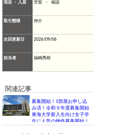
現況 ・ 入居
空室 ・ 相談
取引態様
仲介
次回更新日
2026/09/06
担当者
福嶋秀樹
関連記事
募集開始！1部屋お申し込
み済！令和９年度募集開始
東海大学新入生向け女子学
生に人気の物件募集開始！
インターネット使い放題の