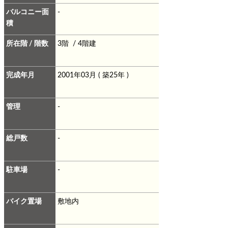
バルコニー面
-
積
所在階 / 階数
3階 / 4階建
完成年月
2001年03月 ( 築25年 )
管理
-
総戸数
-
駐車場
-
バイク置場
敷地内