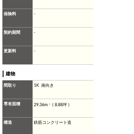
保険料
-
契約期間
-
更新料
-
建物
間取り
1K 南向き
専有面積
29.36m
( 8.88坪 )
2
構造
鉄筋コンクリート造