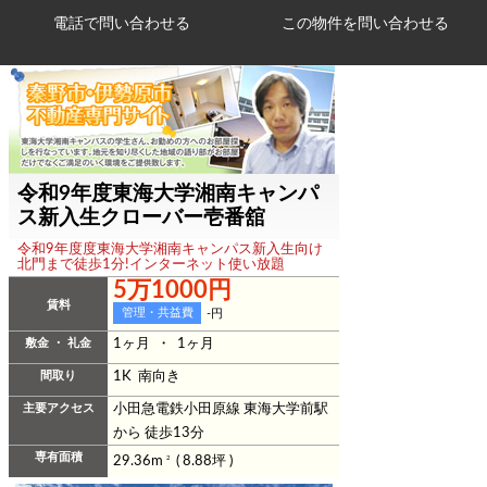
電話で問い合わせる
令和9年度東海大学湘南キャンパ
ス新入生クローバー壱番舘
令和9年度度東海大学湘南キャンパス新入生向け
北門まで徒歩1分!インターネット使い放題
5万1000円
賃料
管理・共益費
-円
敷金 ・ 礼金
1ヶ月 ・ 1ヶ月
間取り
1K 南向き
主要アクセス
小田急電鉄小田原線 東海大学前駅
から 徒歩13分
専有面積
29.36m
2
( 8.88坪 )