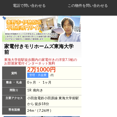
電話で問い合わせる
家電付きモリホームズ東海大学
前
東海大学前駅徒歩圏内の家電付きの洋室7.5帖の
お部屋家電付インターネット無料
2万1000円
賃料
管理・共益費
-円
敷金 ・ 礼金
0ヶ月 ・ 1ヶ月
間取り
1R 南向き
主要アクセス
小田急電鉄小田原線 東海大学前駅
から 徒歩18分
専有面積
24m
2
( 7.26坪 )