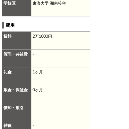
学校区
東海大学 湘南校舎
費用
賃料
2万1000円
管理・共益費
-
礼金
1ヶ月
敷金・保証金
0ヶ月 ・ -
償却・敷引
-
雑費
-