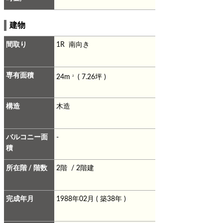
建物
間取り
1R 南向き
専有面積
24m
( 7.26坪 )
2
構造
木造
バルコニー面
-
積
所在階 / 階数
2階 / 2階建
完成年月
1988年02月 ( 築38年 )