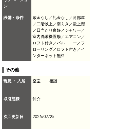
ン
設備・条件
敷金なし／礼金なし／角部屋
／二階以上／南向き／最上階
／日当たり良好／シャワー／
室内洗濯機置場／エアコン／
ロフト付き／バルコニー／フ
ローリング／ロフト付き／イ
ンターネット無料
その他
現況 ・ 入居
空室 ・ 相談
取引態様
仲介
次回更新日
2026/07/25