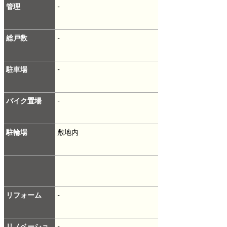
管理
-
総戸数
-
駐車場
-
バイク置場
-
駐輪場
敷地内
リフォーム
-
リノベーショ
-