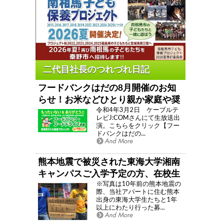
フードバンクはだの8月開催のお知
らせ！お米などひとり親か家庭や奨
令和4年3月2日 ケーブルテ
学金の東海大学生などへ食材をご提
レビJ:COMさんにて生放送出
供 秦野市でフードバンク・フード
演。こちらをクリック【フー
ドバンクはだの...
ドライブ活動「フードバンクはだ
の」
熊本地震で被災された東海大学湘南
キャンパスご入学予定の方、在校生
※写真は10年前の熊本地震の
の方へ
際、当社アパートに住む熊本
出身の東海大学生たちと1年
以上にわたり行った募...