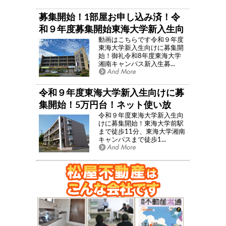
募集開始！1部屋お申し込み済！令
和９年度募集開始東海大学新入生向
動画はこちらです令和９年度
け女子学生に人気の物件募集開始！
東海大学新入生向けに募集開
インターネット使い放題の女子学生
始！御礼令和8年度東海大学
湘南キャンパス新入生募...
におすすめしたい定番のマンション
ご予算５万円台で女子学生さん東海
大学まで４５秒！！「クローバー壱
令和９年度東海大学新入生向けに募
番舘」
集開始！5万円台！ネット使い放
令和９年度東海大学新入生向
題！9帖超え！クローバー２番館！
けに募集開始！東海大学前駅
広さ重視のあなたへ！東海大学徒歩
まで徒歩11分、東海大学湘南
キャンパスまで徒歩1...
１０分の閑静な住環境に佇むＲＣ造
賃貸マンション「クローバー弐番
館」