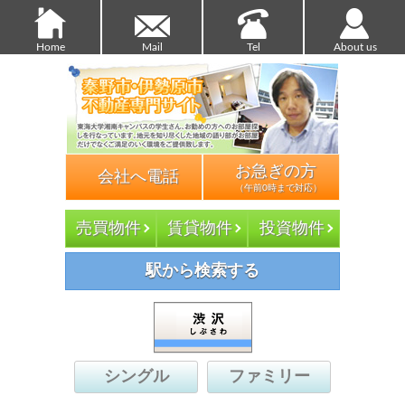
Home
Mail
Tel
About us
お急ぎの方
会社へ電話
（午前0時まで対応）