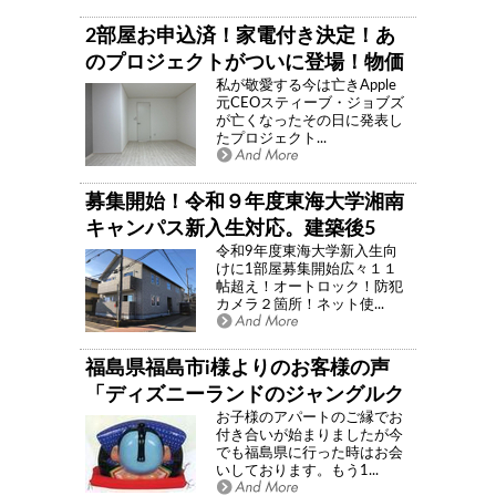
貸アパートで５万円切り「フォレス
トヒルズ」
2部屋お申込済！家電付き決定！あ
のプロジェクトがついに登場！物価
私が敬愛する今は亡きApple
高騰化を受けて家賃3,000円緊急値
元CEOスティーブ・ジョブズ
下げ！伝説のプロジェクト「パルプ
が亡くなったその日に発表し
たプロジェクト...
レジオ」当時９部屋に対し１週間で
54組の申し込みが.学生情報センター
未登録物件
募集開始！令和９年度東海大学湘南
キャンパス新入生対応。建築後5
令和9年度東海大学新入生向
年！！広々11.9帖帖！5.7万円！室内
けに1部屋募集開始広々１１
建築動画！平塚市北金目、東海大学
帖超え！オートロック！防犯
カメラ２箇所！ネット使...
湘南キャンパスへ徒歩圏アパート
Le bonheur（ル・ボヌール） 「幸
せ」
福島県福島市i様よりのお客様の声
「ディズニーランドのジャングルク
お子様のアパートのご縁でお
ルーズ」
付き合いが始まりましたが今
でも福島県に行った時はお会
いしております。もう1...